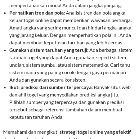
mempertahankan modal Anda dalam jangka panjang.
Perhatikan tren dan pola:
Analisis tren dan pola angka
keluar togel online dapat memberikan wawasan berharga.
Amati angka yang sering muncul dan hindari angka-angka
yang jarang keluar. Dengan memperhatikan pola ini, Anda
dapat membuat keputusan taruhan yang lebih cerdas.
Gunakan sistem taruhan yang teruji:
Ada berbagai sistem
taruhan togel yang dapat Anda gunakan, seperti sistem
undian, sistem sumbu, atau sistem matematika. Cari tahu
sistem mana yang paling cocok dengan gaya permainan
Anda dan gunakan secara konsisten.
Ikuti prediksi dari sumber terpercaya:
Banyak situs web
dan ahli togel yang menyediakan prediksi angka jitu.
Pilihlah sumber yang terpercaya dan gunakan prediksi
tersebut sebagai referensi tambahan dalam membuat
keputusan taruhan Anda.
Memahami dan mengikuti
strategi togel online yang efektif