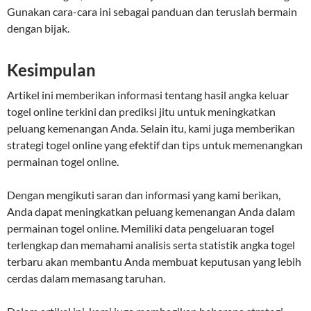
Gunakan cara-cara ini sebagai panduan dan teruslah bermain
dengan bijak.
Kesimpulan
Artikel ini memberikan informasi tentang hasil angka keluar
togel online terkini dan prediksi jitu untuk meningkatkan
peluang kemenangan Anda. Selain itu, kami juga memberikan
strategi togel online yang efektif dan tips untuk memenangkan
permainan togel online.
Dengan mengikuti saran dan informasi yang kami berikan,
Anda dapat meningkatkan peluang kemenangan Anda dalam
permainan togel online. Memiliki data pengeluaran togel
terlengkap dan memahami analisis serta statistik angka togel
terbaru akan membantu Anda membuat keputusan yang lebih
cerdas dalam memasang taruhan.