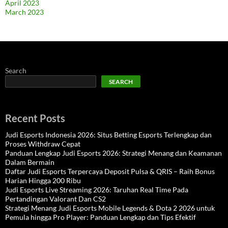
April 2023
March 2023
Search
SEARCH
Recent Posts
Judi Esports Indonesia 2026: Situs Betting Esports Terlengkap dan
Proses Withdraw Cepat
Panduan Lengkap Judi Esports 2026: Strategi Menang dan Keamanan
Dalam Bermain
Daftar Judi Esports Terpercaya Deposit Pulsa & QRIS – Raih Bonus
Harian Hingga 200 Ribu
Judi Esports Live Streaming 2026: Taruhan Real Time Pada
Pertandingan Valorant Dan CS2
Strategi Menang Judi Esports Mobile Legends & Dota 2 2026 untuk
Pemula hingga Pro Player: Panduan Lengkap dan Tips Efektif