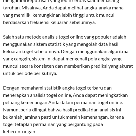
mengambil keputusan yang lebih cerdas saat memasang
taruhan. Misalnya, Anda dapat melihat angka-angka mana
yang memiliki kemungkinan lebih tinggi untuk muncul
berdasarkan frekuensi keluaran sebelumnya.
Salah satu metode analisis togel online yang populer adalah
menggunakan sistem statistik yang mengolah data hasil
keluaran togel sebelumnya. Dengan menggunakan algoritma
yang canggih, sistem ini dapat mengenali pola angka yang
muncul secara konsisten dan memberikan prediksi yang akurat
untuk periode berikutnya.
Dengan memahami statistik angka togel terbaru dan
menerapkan analisis togel online, Anda dapat meningkatkan
peluang kemenangan Anda dalam permainan togel online.
Namun, perlu diingat bahwa hasil prediksi dan analisis ini
bukanlah jaminan pasti untuk meraih kemenangan, karena
togel tetaplah permainan yang bergantung pada
keberuntungan.