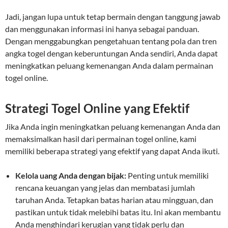
Jadi, jangan lupa untuk tetap bermain dengan tanggung jawab
dan menggunakan informasi ini hanya sebagai panduan.
Dengan menggabungkan pengetahuan tentang pola dan tren
angka togel dengan keberuntungan Anda sendiri, Anda dapat
meningkatkan peluang kemenangan Anda dalam permainan
togel online.
Strategi Togel Online yang Efektif
Jika Anda ingin meningkatkan peluang kemenangan Anda dan
memaksimalkan hasil dari permainan togel online, kami
memiliki beberapa strategi yang efektif yang dapat Anda ikuti.
Kelola uang Anda dengan bijak:
Penting untuk memiliki
rencana keuangan yang jelas dan membatasi jumlah
taruhan Anda. Tetapkan batas harian atau mingguan, dan
pastikan untuk tidak melebihi batas itu. Ini akan membantu
Anda menghindari kerugian yang tidak perlu dan