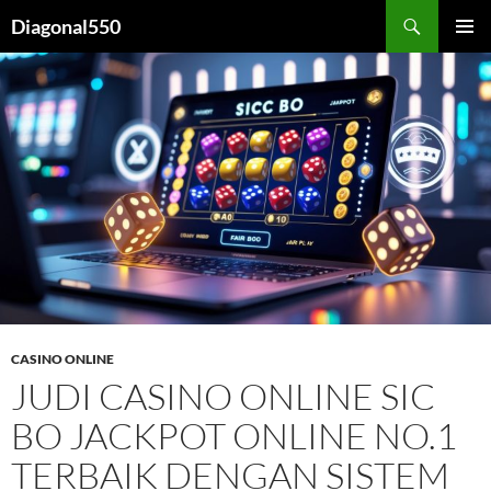
Search
Diagonal550
SKIP
PRIMAR
TO
MENU
CONTENT
CASINO ONLINE
JUDI CASINO ONLINE SIC
BO JACKPOT ONLINE NO.1
TERBAIK DENGAN SISTEM