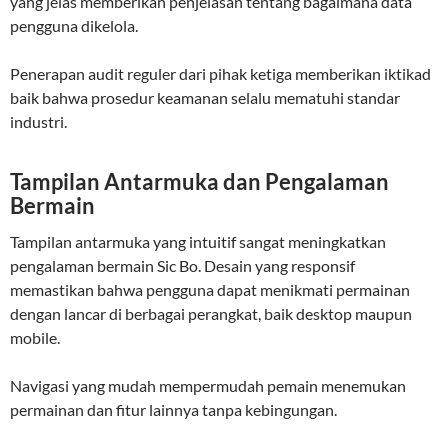
yang jelas memberikan penjelasan tentang bagaimana data
pengguna dikelola.
Penerapan audit reguler dari pihak ketiga memberikan iktikad
baik bahwa prosedur keamanan selalu mematuhi standar
industri.
Tampilan Antarmuka dan Pengalaman
Bermain
Tampilan antarmuka yang intuitif sangat meningkatkan
pengalaman bermain Sic Bo. Desain yang responsif
memastikan bahwa pengguna dapat menikmati permainan
dengan lancar di berbagai perangkat, baik desktop maupun
mobile.
Navigasi yang mudah mempermudah pemain menemukan
permainan dan fitur lainnya tanpa kebingungan.