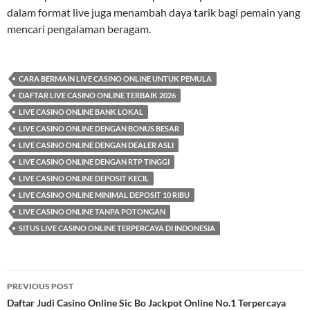
dalam format live juga menambah daya tarik bagi pemain yang
mencari pengalaman beragam.
CARA BERMAIN LIVE CASINO ONLINE UNTUK PEMULA
DAFTAR LIVE CASINO ONLINE TERBAIK 2026
LIVE CASINO ONLINE BANK LOKAL
LIVE CASINO ONLINE DENGAN BONUS BESAR
LIVE CASINO ONLINE DENGAN DEALER ASLI
LIVE CASINO ONLINE DENGAN RTP TINGGI
LIVE CASINO ONLINE DEPOSIT KECIL
LIVE CASINO ONLINE MINIMAL DEPOSIT 10 RIBU
LIVE CASINO ONLINE TANPA POTONGAN
SITUS LIVE CASINO ONLINE TERPERCAYA DI INDONESIA
Post
PREVIOUS POST
navigation
Daftar Judi Casino Online Sic Bo Jackpot Online No.1 Terpercaya