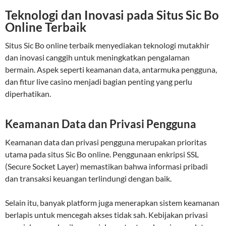
Teknologi dan Inovasi pada Situs Sic Bo
Online Terbaik
Situs Sic Bo online terbaik menyediakan teknologi mutakhir
dan inovasi canggih untuk meningkatkan pengalaman
bermain. Aspek seperti keamanan data, antarmuka pengguna,
dan fitur live casino menjadi bagian penting yang perlu
diperhatikan.
Keamanan Data dan Privasi Pengguna
Keamanan data dan privasi pengguna merupakan prioritas
utama pada situs Sic Bo online. Penggunaan enkripsi SSL
(Secure Socket Layer) memastikan bahwa informasi pribadi
dan transaksi keuangan terlindungi dengan baik.
Selain itu, banyak platform juga menerapkan sistem keamanan
berlapis untuk mencegah akses tidak sah. Kebijakan privasi