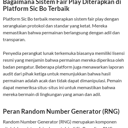
Bagaimana Sistem Fair Play Diterapkan di
Platform Sic Bo Terbaik
Platform Sic Bo terbaik menerapkan sistem fair play dengan
serangkaian protokol dan standar yang ketat. Mereka
memastikan bahwa permainan berlangsung dengan adil dan
transparan.
Penyedia perangkat lunak terkemuka biasanya memiliki lisensi
resmi yang menjamin bahwa permainan mereka diperiksa oleh
badan pengatur. Beberapa platform juga menawarkan laporan
audit dari pihak ketiga untuk menunjukkan bahwa hasil
permainan adalah acak dan tidak dapat dimanipulasi. Pemain
dapat memeriksa situs-situs ini untuk memastikan bahwa
mereka bermain di lingkungan yang aman dan adil.
Peran Random Number Generator (RNG)
Random Number Generator (RNG) merupakan komponen