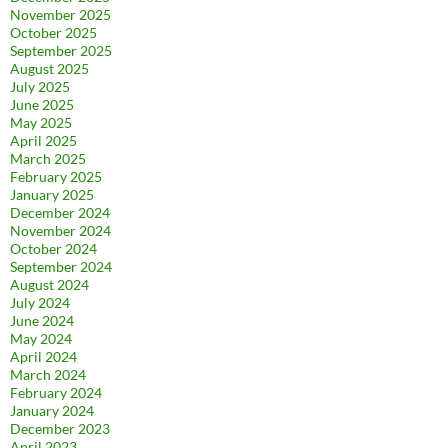
November 2025
October 2025
September 2025
August 2025
July 2025
June 2025
May 2025
April 2025
March 2025
February 2025
January 2025
December 2024
November 2024
October 2024
September 2024
August 2024
July 2024
June 2024
May 2024
April 2024
March 2024
February 2024
January 2024
December 2023
April 2023