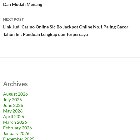
Dan Mudah Menang
NEXT POST
Link Judi Casino Online Sic Bo Jackpot Online No.1 Paling Gacor
Tahun Ini: Panduan Lengkap dan Terpercaya
Archives
August 2026
July 2026
June 2026
May 2026
April 2026
March 2026
February 2026
January 2026
December 2025