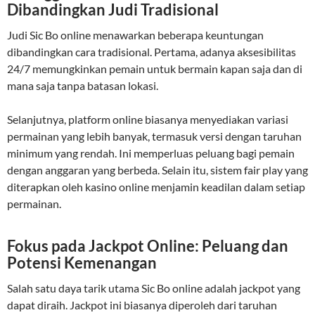
Dibandingkan Judi Tradisional
Judi Sic Bo online menawarkan beberapa keuntungan
dibandingkan cara tradisional. Pertama, adanya aksesibilitas
24/7 memungkinkan pemain untuk bermain kapan saja dan di
mana saja tanpa batasan lokasi.
Selanjutnya, platform online biasanya menyediakan variasi
permainan yang lebih banyak, termasuk versi dengan taruhan
minimum yang rendah. Ini memperluas peluang bagi pemain
dengan anggaran yang berbeda. Selain itu, sistem fair play yang
diterapkan oleh kasino online menjamin keadilan dalam setiap
permainan.
Fokus pada Jackpot Online: Peluang dan
Potensi Kemenangan
Salah satu daya tarik utama Sic Bo online adalah jackpot yang
dapat diraih. Jackpot ini biasanya diperoleh dari taruhan