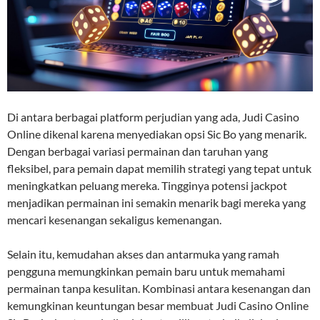
Di antara berbagai platform perjudian yang ada, Judi Casino
Online dikenal karena menyediakan opsi Sic Bo yang menarik.
Dengan berbagai variasi permainan dan taruhan yang
fleksibel, para pemain dapat memilih strategi yang tepat untuk
meningkatkan peluang mereka. Tingginya potensi jackpot
menjadikan permainan ini semakin menarik bagi mereka yang
mencari kesenangan sekaligus kemenangan.
Selain itu, kemudahan akses dan antarmuka yang ramah
pengguna memungkinkan pemain baru untuk memahami
permainan tanpa kesulitan. Kombinasi antara kesenangan dan
kemungkinan keuntungan besar membuat Judi Casino Online