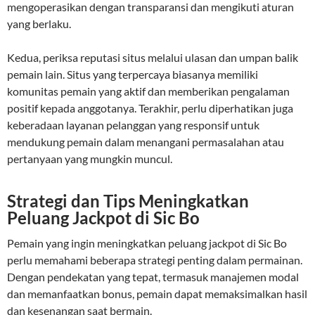
mengoperasikan dengan transparansi dan mengikuti aturan
yang berlaku.
Kedua, periksa reputasi situs melalui ulasan dan umpan balik
pemain lain. Situs yang terpercaya biasanya memiliki
komunitas pemain yang aktif dan memberikan pengalaman
positif kepada anggotanya. Terakhir, perlu diperhatikan juga
keberadaan layanan pelanggan yang responsif untuk
mendukung pemain dalam menangani permasalahan atau
pertanyaan yang mungkin muncul.
Strategi dan Tips Meningkatkan
Peluang Jackpot di Sic Bo
Pemain yang ingin meningkatkan peluang jackpot di Sic Bo
perlu memahami beberapa strategi penting dalam permainan.
Dengan pendekatan yang tepat, termasuk manajemen modal
dan memanfaatkan bonus, pemain dapat memaksimalkan hasil
dan kesenangan saat bermain.