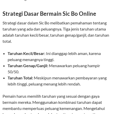
Strategi Dasar Bermain Sic Bo Online
Strategi dasar dalam Sic Bo melibatkan pemahaman tentang
taruhan yang ada dan peluangnya. Tiga jenis taruhan utama
adalah taruhan kecil/besar, taruhan genap/ganjil, dan taruhan
total.
Taruhan Kecil/Besar:
Ini dianggap lebih aman, karena
peluang menangnya tinggi.
Taruhan Genap/Ganjil:
Menawarkan peluang hampir
50/50.
Taruhan Total:
Meskipun menawarkan pembayaran yang
lebih tinggi, peluang menang lebih rendah.
Pemain harus memilih taruhan yang sesuai dengan gaya
bermain mereka. Menggunakan kombinasi taruhan dapat
membantu memperluas peluang kemenangan. Mengetahui