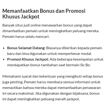
Memanfaatkan Bonus dan Promosi
Khusus Jackpot
Banyak situs judi online menawarkan bonus yang dapat
dimanfaatkan pemain untuk meningkatkan peluang mereka.
Pemain harus selalu mencari:
Bonus Selamat Datang:
Biasanya diberikan kepada pemain
baru dan bisa digunakan untuk memperbesar modal.
Promosi Khusus Jackpot:
Ada beberapa kesempatan untuk
mendapatkan bonus tambahan saat bermain Sic Bo.
Memahami syarat dan ketentuan yang mengikuti setiap bonus
juga penting. Pemain harus membaca semua informasi untuk
memastikan bahwa mereka dapat memanfaatkan penawaran
ini secara maksimal. Jika digunakan dengan bijaksana, bonus
ini dapat meningkatkan peluang meraih jackpot.