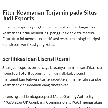
Fitur Keamanan Terjamin pada Situs
Judi Esports
Situs judi esports yang handal memastikan berbagai fitur
keamanan untuk melindungi pengguna dan data mereka.
Fitur-fitur ini mencakup sertifikasi resmi, teknologi enkripsi,
dan sistem verifikasi yang ketat.
Sertifikasi dan Lisensi Resmi
Situs judi esports terpercaya biasanya memiliki sertifikasi dan
lisensi dari otoritas permainan yang diakui. Lisensi ini
menunjukkan bahwa situs tersebut telah memenuhi standar
keamanan dan keadilan yang ditetapkan.
Licensing dari lembaga seperti Malta Gaming Authority
(MGA) atau UK Gambling Commission (UKGC) memastikan
pengguna mendapatkan perlindungan hukum. Sertifikasi juga