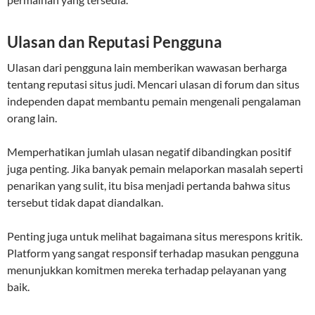
Ulasan dan Reputasi Pengguna
Ulasan dari pengguna lain memberikan wawasan berharga
tentang reputasi situs judi. Mencari ulasan di forum dan situs
independen dapat membantu pemain mengenali pengalaman
orang lain.
Memperhatikan jumlah ulasan negatif dibandingkan positif
juga penting. Jika banyak pemain melaporkan masalah seperti
penarikan yang sulit, itu bisa menjadi pertanda bahwa situs
tersebut tidak dapat diandalkan.
Penting juga untuk melihat bagaimana situs merespons kritik.
Platform yang sangat responsif terhadap masukan pengguna
menunjukkan komitmen mereka terhadap pelayanan yang
baik.