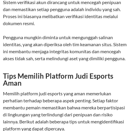
Sistem verifikasi akun dirancang untuk mencegah penipuan
dan memastikan setiap pengguna adalah individu yang sah.
Proses ini biasanya melibatkan verifikasi identitas melalui
dokumen resmi.
Pengguna mungkin diminta untuk mengunggah salinan
identitas, yang akan diperiksa oleh tim keamanan situs. Sistem
ini membantu menjaga integritas komunitas dan mencegah
akses tidak sah, serta melindungi aset yang dimiliki pengguna.
Tips Memilih Platform Judi Esports
Aman
Memilih platform judi esports yang aman memerlukan
perhatian terhadap beberapa aspek penting. Setiap faktor
membantu pemain memastikan bahwa mereka berpartisipasi
di lingkungan yang terlindungi dari penipuan dan risiko
lainnya. Berikut adalah beberapa tips untuk mengidentifikasi
platform yang dapat dipercaya.