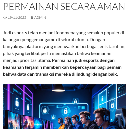
PERMAINAN SECARA AMAN
19/11/2025
ADMIN
Judi esports telah menjadi fenomena yang semakin populer di
kalangan penggemar game di seluruh dunia. Dengan
banyaknya platform yang menawarkan berbagai jenis taruhan,
pihak yang terlibat perlu memastikan bahwa keamanan
menjadi prioritas utama.
Permainan judi esports dengan
keamanan terjamin memberikan kepercayaan bagi pemain
bahwa data dan transaksi mereka dilindungi dengan baik.