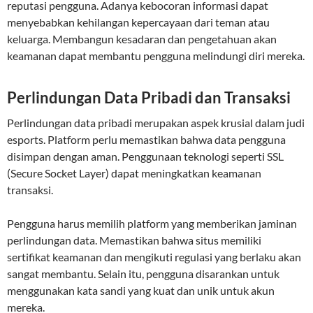
reputasi pengguna. Adanya kebocoran informasi dapat
menyebabkan kehilangan kepercayaan dari teman atau
keluarga. Membangun kesadaran dan pengetahuan akan
keamanan dapat membantu pengguna melindungi diri mereka.
Perlindungan Data Pribadi dan Transaksi
Perlindungan data pribadi merupakan aspek krusial dalam judi
esports. Platform perlu memastikan bahwa data pengguna
disimpan dengan aman. Penggunaan teknologi seperti SSL
(Secure Socket Layer) dapat meningkatkan keamanan
transaksi.
Pengguna harus memilih platform yang memberikan jaminan
perlindungan data. Memastikan bahwa situs memiliki
sertifikat keamanan dan mengikuti regulasi yang berlaku akan
sangat membantu. Selain itu, pengguna disarankan untuk
menggunakan kata sandi yang kuat dan unik untuk akun
mereka.