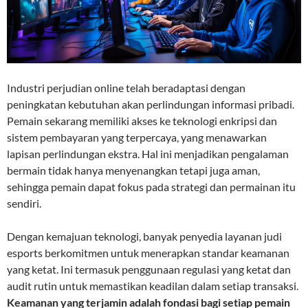
Industri perjudian online telah beradaptasi dengan
peningkatan kebutuhan akan perlindungan informasi pribadi.
Pemain sekarang memiliki akses ke teknologi enkripsi dan
sistem pembayaran yang terpercaya, yang menawarkan
lapisan perlindungan ekstra. Hal ini menjadikan pengalaman
bermain tidak hanya menyenangkan tetapi juga aman,
sehingga pemain dapat fokus pada strategi dan permainan itu
sendiri.
Dengan kemajuan teknologi, banyak penyedia layanan judi
esports berkomitmen untuk menerapkan standar keamanan
yang ketat. Ini termasuk penggunaan regulasi yang ketat dan
audit rutin untuk memastikan keadilan dalam setiap transaksi.
Keamanan yang terjamin adalah fondasi bagi setiap pemain