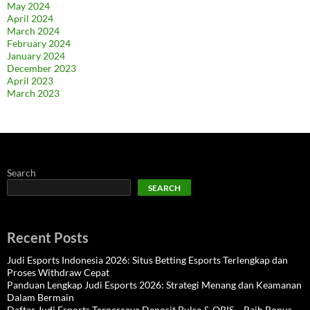
May 2024
April 2024
March 2024
February 2024
January 2024
December 2023
April 2023
March 2023
Search
SEARCH
Recent Posts
Judi Esports Indonesia 2026: Situs Betting Esports Terlengkap dan
Proses Withdraw Cepat
Panduan Lengkap Judi Esports 2026: Strategi Menang dan Keamanan
Dalam Bermain
Daftar Judi Esports Terpercaya Deposit Pulsa & QRIS – Raih Bonus