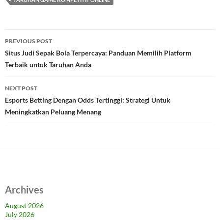
Post
PREVIOUS POST
navigation
Situs Judi Sepak Bola Terpercaya: Panduan Memilih Platform
Terbaik untuk Taruhan Anda
NEXT POST
Esports Betting Dengan Odds Tertinggi: Strategi Untuk
Meningkatkan Peluang Menang
Archives
August 2026
July 2026