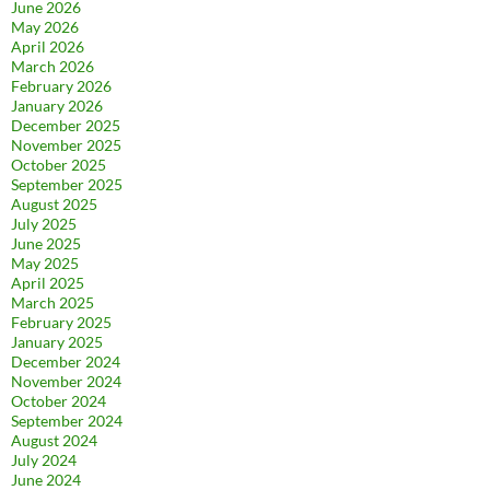
June 2026
May 2026
April 2026
March 2026
February 2026
January 2026
December 2025
November 2025
October 2025
September 2025
August 2025
July 2025
June 2025
May 2025
April 2025
March 2025
February 2025
January 2025
December 2024
November 2024
October 2024
September 2024
August 2024
July 2024
June 2024