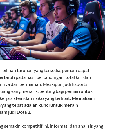
 pilihan taruhan yang tersedia, pemain dapat
rtaruh pada hasil pertandingan, total kill, dan
innya dari permainan. Meskipun judi Esports
ang yang menarik, penting bagi pemain untuk
rja sistem dan risiko yang terlibat.
Memahami
n yang tepat adalah kunci untuk meraih
lam judi Dota 2.
 semakin kompetitif ini, informasi dan analisis yang