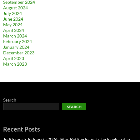
September 2024
August 2024
July 2024
June 2024
May 2024
April 2024
March 2024
February 2024
January 2024
December 2023
April 2023
March 2023
Search
SEARCH
Recent Posts
Judi Esports Indonesia 2026: Situs Betting Esports Terlengkap dan