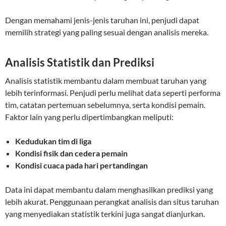
Dengan memahami jenis-jenis taruhan ini, penjudi dapat
memilih strategi yang paling sesuai dengan analisis mereka.
Analisis Statistik dan Prediksi
Analisis statistik membantu dalam membuat taruhan yang
lebih terinformasi. Penjudi perlu melihat data seperti performa
tim, catatan pertemuan sebelumnya, serta kondisi pemain.
Faktor lain yang perlu dipertimbangkan meliputi:
Kedudukan tim di liga
Kondisi fisik dan cedera pemain
Kondisi cuaca pada hari pertandingan
Data ini dapat membantu dalam menghasilkan prediksi yang
lebih akurat. Penggunaan perangkat analisis dan situs taruhan
yang menyediakan statistik terkini juga sangat dianjurkan.