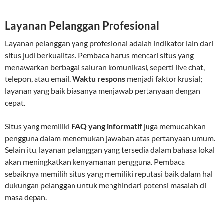
Layanan Pelanggan Profesional
Layanan pelanggan yang profesional adalah indikator lain dari
situs judi berkualitas. Pembaca harus mencari situs yang
menawarkan berbagai saluran komunikasi, seperti live chat,
telepon, atau email.
Waktu respons
menjadi faktor krusial;
layanan yang baik biasanya menjawab pertanyaan dengan
cepat.
Situs yang memiliki
FAQ yang informatif
juga memudahkan
pengguna dalam menemukan jawaban atas pertanyaan umum.
Selain itu, layanan pelanggan yang tersedia dalam bahasa lokal
akan meningkatkan kenyamanan pengguna. Pembaca
sebaiknya memilih situs yang memiliki reputasi baik dalam hal
dukungan pelanggan untuk menghindari potensi masalah di
masa depan.