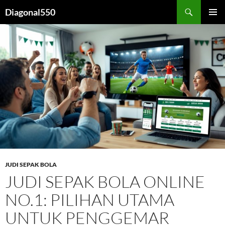
Search
Diagonal550
SKIP
PRIMAR
TO
MENU
CONTENT
JUDI SEPAK BOLA
JUDI SEPAK BOLA ONLINE
NO.1: PILIHAN UTAMA
UNTUK PENGGEMAR