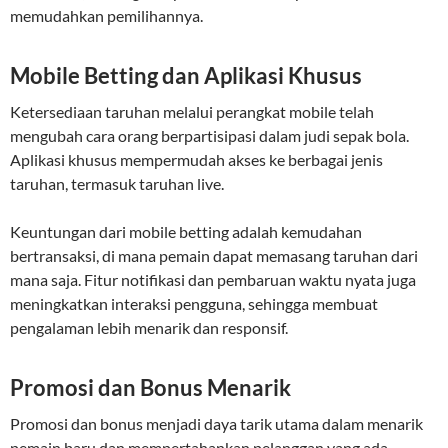
memudahkan pemilihannya.
Mobile Betting dan Aplikasi Khusus
Ketersediaan taruhan melalui perangkat mobile telah
mengubah cara orang berpartisipasi dalam judi sepak bola.
Aplikasi khusus mempermudah akses ke berbagai jenis
taruhan, termasuk taruhan live.
Keuntungan dari mobile betting adalah kemudahan
bertransaksi, di mana pemain dapat memasang taruhan dari
mana saja. Fitur notifikasi dan pembaruan waktu nyata juga
meningkatkan interaksi pengguna, sehingga membuat
pengalaman lebih menarik dan responsif.
Promosi dan Bonus Menarik
Promosi dan bonus menjadi daya tarik utama dalam menarik
pemain baru dan mempertahankan pelanggan yang ada.