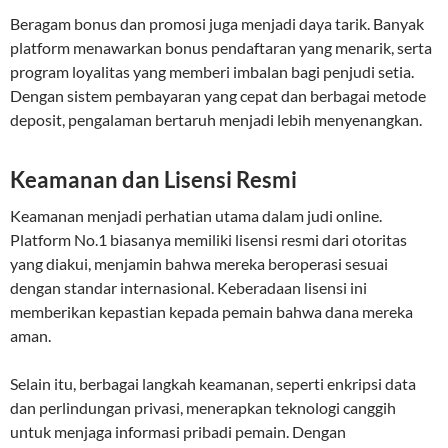
Beragam bonus dan promosi juga menjadi daya tarik. Banyak
platform menawarkan bonus pendaftaran yang menarik, serta
program loyalitas yang memberi imbalan bagi penjudi setia.
Dengan sistem pembayaran yang cepat dan berbagai metode
deposit, pengalaman bertaruh menjadi lebih menyenangkan.
Keamanan dan Lisensi Resmi
Keamanan menjadi perhatian utama dalam judi online.
Platform No.1 biasanya memiliki lisensi resmi dari otoritas
yang diakui, menjamin bahwa mereka beroperasi sesuai
dengan standar internasional. Keberadaan lisensi ini
memberikan kepastian kepada pemain bahwa dana mereka
aman.
Selain itu, berbagai langkah keamanan, seperti enkripsi data
dan perlindungan privasi, menerapkan teknologi canggih
untuk menjaga informasi pribadi pemain. Dengan