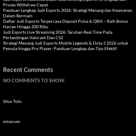
Proses Withdraw Cepat
Panduan Lengkap Judi Esports 2026: Strategi Menang dan Keamanan
Dalam Bermain
Daftar Judi Esports Terpercaya Deposit Pulsa & QRIS – Raih Bonus
Harian Hingga 200 Ribu
Judi Esports Live Streaming 2026: Taruhan Real Time Pada
Pertandingan Valorant Dan CS2
Strategi Menang Judi Esports Mobile Legends & Dota 2 2026 untuk
Pemula hingga Pro Player: Panduan Lengkap dan Tips Efektif
Recent Comments
NO COMMENTS TO SHOW.
Situs Toto
omacuan