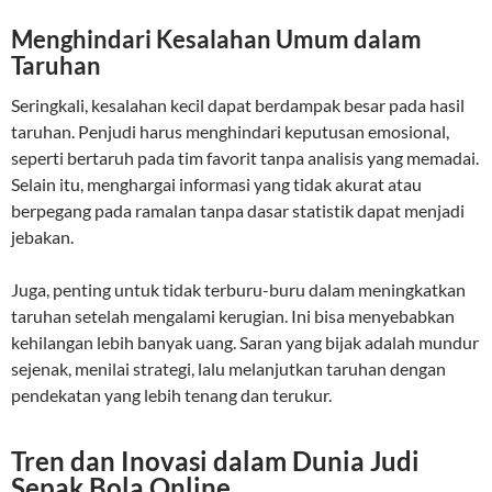
Menghindari Kesalahan Umum dalam
Taruhan
Seringkali, kesalahan kecil dapat berdampak besar pada hasil
taruhan. Penjudi harus menghindari keputusan emosional,
seperti bertaruh pada tim favorit tanpa analisis yang memadai.
Selain itu, menghargai informasi yang tidak akurat atau
berpegang pada ramalan tanpa dasar statistik dapat menjadi
jebakan.
Juga, penting untuk tidak terburu-buru dalam meningkatkan
taruhan setelah mengalami kerugian. Ini bisa menyebabkan
kehilangan lebih banyak uang. Saran yang bijak adalah mundur
sejenak, menilai strategi, lalu melanjutkan taruhan dengan
pendekatan yang lebih tenang dan terukur.
Tren dan Inovasi dalam Dunia Judi
Sepak Bola Online