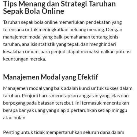
Tips Menang dan Strategi Taruhan
Sepak Bola Online
Taruhan sepak bola online memerlukan pendekatan yang
terencana untuk meningkatkan peluang menang. Dengan
manajemen modal yang baik, pemahaman tentang jenis
taruhan, analisis statistik yang tepat, dan menghindari
kesalahan umum, para penjudi dapat memaksimalkan potensi
keuntungan mereka.
Manajemen Modal yang Efektif
Manajemen modal yang baik adalah kunci untuk sukses dalam
taruhan. Penjudi harus menetapkan anggaran yang jelas dan
berpegang pada batasan tersebut. Ini termasuk menentukan
berapa banyak uang yang siap dipertaruhkan setiap minggu
atau bulan.
Penting untuk tidak mempertaruhkan seluruh dana dalam