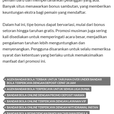
Banyak situs menawarkan bonus sambutan, yang memberikan
keuntungan ekstra bagi pemain yang mendaftar.
Dalam hal ini, tipe bonus dapat bervariasi, mulai dari bonus
setoran hingga taruhan gratis. Promosi musiman juga sering
kali disediakan untuk memperingati acara besar, menjadikan
pengalaman taruhan lebih menguntungkan dan
menyenangkan. Pengguna disarankan untuk selalu memeriksa
syarat dan ketentuan yang berlaku untuk memaksimalkan
manfaat dari promosi ini.
AGEN BANDAR BOLA TERBAIK UNTUK TARUHAN OVER UNDER BANDAR
BOLA TERPERCAYA DENGAN DEPOSIT CEPAT 24 JAM
AGEN BANDAR BOLA TERPERCAYA UNTUK SEMUA LIGA DUNIA
BANDAR BOLA ONLINE DENGAN PROMO DEPOSIT HARIAN
BANDAR BOLA ONLINE TERPERCAYA DENGAN LAYANAN VIP
BANDAR BOLA ONLINE TERPERCAYA DENGAN WITHDRAWAL INSTAN
BANDAR BOLA RESMI DENGAN PANDUAN TARUHAN PEMULA