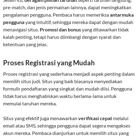
pre-match, dan jenis permainan lainnya, dapat meningkatkan
pengalaman pengguna. Pembaca harus memeriksa
antarmuka
pengguna
yang intuitif, sehingga mereka dapat dengan mudah
menavigasi situs.
Promosi dan bonus
yang ditawarkan tidak
kalah penting, tetapi harus diimbangi dengan syarat dan
ketentuan yang jelas.
Proses Registrasi yang Mudah
Proses registrasi yang sederhana menjadi aspek penting dalam
memilih situs judi. Situs yang baik biasanya menyediakan
formulir pendaftaran yang singkat dan mudah diisi. Pengguna
tidak harus menghabiskan waktu berlama-lama untuk
memulai taruhan mereka.
Situs yang efektif juga menawarkan
verifikasi cepat
melalui
email atau SMS, sehingga pengguna dapat segera mengakses
akun mereka. Pembaca dianjurkan untuk memilih situs yang