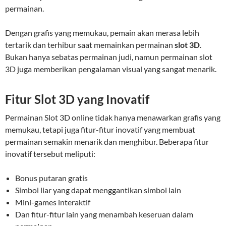
permainan.
Dengan grafis yang memukau, pemain akan merasa lebih
tertarik dan terhibur saat memainkan permainan
slot 3D
.
Bukan hanya sebatas permainan judi, namun permainan slot
3D juga memberikan pengalaman visual yang sangat menarik.
Fitur Slot 3D yang Inovatif
Permainan Slot 3D online tidak hanya menawarkan grafis yang
memukau, tetapi juga fitur-fitur inovatif yang membuat
permainan semakin menarik dan menghibur. Beberapa fitur
inovatif tersebut meliputi:
Bonus putaran gratis
Simbol liar yang dapat menggantikan simbol lain
Mini-games interaktif
Dan fitur-fitur lain yang menambah keseruan dalam