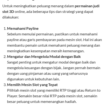
Untuk meningkatkan peluang menang dalam
permainan judi
slot 3D
online, ada beberapa tips dan strategi yang dapat
dilakukan:
Memahami Payline
Sebelum memulai permainan, pastikan untuk memahami
payline atau garis pembayaran pada mesin slot. Hal ini akan
membantu pemain untuk memahami peluang menang dan
meningkatkan kesempatan meraih kemenangan.
Mengatur dan Mengelola Modal dengan Baik
Sangat penting untuk mengatur modal dengan baik dan
mengelola keuangan dengan bijak. Jangan pernah bermain
dengan uang pinjaman atau uang yang seharusnya
digunakan untuk kebutuhan lain.
Memilih Mesin Slot yang Tepat
Pilihlah mesin slot yang memiliki RTP tinggi atau Return to
Player. Semakin besar nilai RTP pada mesin slot, semakin
besar peluang untuk memenangkan hadiah.