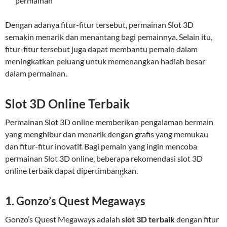
permainan
Dengan adanya fitur-fitur tersebut, permainan Slot 3D
semakin menarik dan menantang bagi pemainnya. Selain itu,
fitur-fitur tersebut juga dapat membantu pemain dalam
meningkatkan peluang untuk memenangkan hadiah besar
dalam permainan.
Slot 3D Online Terbaik
Permainan Slot 3D online memberikan pengalaman bermain
yang menghibur dan menarik dengan grafis yang memukau
dan fitur-fitur inovatif. Bagi pemain yang ingin mencoba
permainan Slot 3D online, beberapa rekomendasi slot 3D
online terbaik dapat dipertimbangkan.
1. Gonzo’s Quest Megaways
Gonzo’s Quest Megaways adalah
slot 3D terbaik
dengan fitur