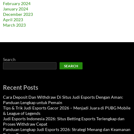
February 2024
January 2024
December 2023
April 2023
March 2023
Search
SEARCH
Recent Posts
Cara Deposit Dan Withdraw Di Situs Judi Esports Dengan Aman:
Panduan Lengkap untuk Pemain
Tips & Trik Judi Esports Gacor 2026 – Menjadi Juara di PUBG Mobile
& League of Legends
Judi Esports Indonesia 2026: Situs Betting Esports Terlengkap dan
Proses Withdraw Cepat
Panduan Lengkap Judi Esports 2026: Strategi Menang dan Keamanan