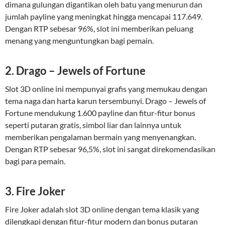
dimana gulungan digantikan oleh batu yang menurun dan
jumlah payline yang meningkat hingga mencapai 117.649.
Dengan RTP sebesar 96%, slot ini memberikan peluang
menang yang menguntungkan bagi pemain.
2. Drago – Jewels of Fortune
Slot 3D online ini mempunyai grafis yang memukau dengan
tema naga dan harta karun tersembunyi. Drago – Jewels of
Fortune mendukung 1.600 payline dan fitur-fitur bonus
seperti putaran gratis, simbol liar dan lainnya untuk
memberikan pengalaman bermain yang menyenangkan.
Dengan RTP sebesar 96,5%, slot ini sangat direkomendasikan
bagi para pemain.
3. Fire Joker
Fire Joker adalah slot 3D online dengan tema klasik yang
dilengkapi dengan fitur-fitur modern dan bonus putaran