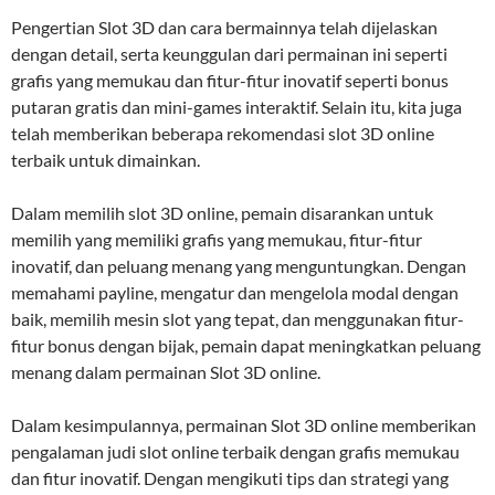
Pengertian Slot 3D dan cara bermainnya telah dijelaskan
dengan detail, serta keunggulan dari permainan ini seperti
grafis yang memukau dan fitur-fitur inovatif seperti bonus
putaran gratis dan mini-games interaktif. Selain itu, kita juga
telah memberikan beberapa rekomendasi slot 3D online
terbaik untuk dimainkan.
Dalam memilih slot 3D online, pemain disarankan untuk
memilih yang memiliki grafis yang memukau, fitur-fitur
inovatif, dan peluang menang yang menguntungkan. Dengan
memahami payline, mengatur dan mengelola modal dengan
baik, memilih mesin slot yang tepat, dan menggunakan fitur-
fitur bonus dengan bijak, pemain dapat meningkatkan peluang
menang dalam permainan Slot 3D online.
Dalam kesimpulannya, permainan Slot 3D online memberikan
pengalaman judi slot online terbaik dengan grafis memukau
dan fitur inovatif. Dengan mengikuti tips dan strategi yang