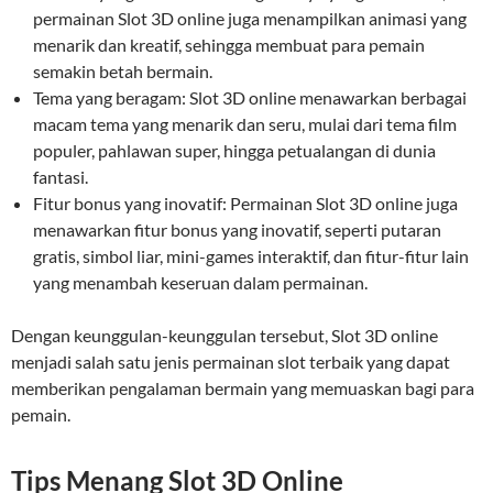
permainan Slot 3D online juga menampilkan animasi yang
menarik dan kreatif, sehingga membuat para pemain
semakin betah bermain.
Tema yang beragam: Slot 3D online menawarkan berbagai
macam tema yang menarik dan seru, mulai dari tema film
populer, pahlawan super, hingga petualangan di dunia
fantasi.
Fitur bonus yang inovatif: Permainan Slot 3D online juga
menawarkan fitur bonus yang inovatif, seperti putaran
gratis, simbol liar, mini-games interaktif, dan fitur-fitur lain
yang menambah keseruan dalam permainan.
Dengan keunggulan-keunggulan tersebut, Slot 3D online
menjadi salah satu jenis permainan slot terbaik yang dapat
memberikan pengalaman bermain yang memuaskan bagi para
pemain.
Tips Menang Slot 3D Online