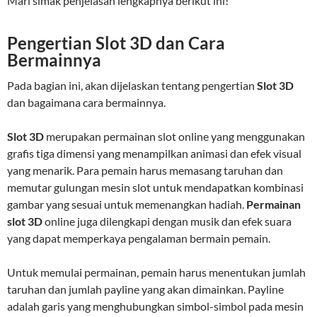
Mari simak penjelasan lengkapnya berikut ini!
Pengertian Slot 3D dan Cara
Bermainnya
Pada bagian ini, akan dijelaskan tentang pengertian
Slot 3D
dan bagaimana cara bermainnya.
Slot 3D
merupakan permainan slot online yang menggunakan
grafis tiga dimensi yang menampilkan animasi dan efek visual
yang menarik. Para pemain harus memasang taruhan dan
memutar gulungan mesin slot untuk mendapatkan kombinasi
gambar yang sesuai untuk memenangkan hadiah.
Permainan
slot 3D
online juga dilengkapi dengan musik dan efek suara
yang dapat memperkaya pengalaman bermain pemain.
Untuk memulai permainan, pemain harus menentukan jumlah
taruhan dan jumlah payline yang akan dimainkan. Payline
adalah garis yang menghubungkan simbol-simbol pada mesin