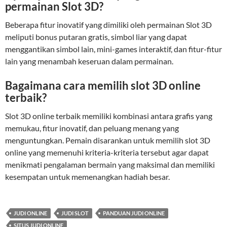
permainan Slot 3D?
Beberapa fitur inovatif yang dimiliki oleh permainan Slot 3D
meliputi bonus putaran gratis, simbol liar yang dapat
menggantikan simbol lain, mini-games interaktif, dan fitur-fitur
lain yang menambah keseruan dalam permainan.
Bagaimana cara memilih slot 3D online
terbaik?
Slot 3D online terbaik memiliki kombinasi antara grafis yang
memukau, fitur inovatif, dan peluang menang yang
menguntungkan. Pemain disarankan untuk memilih slot 3D
online yang memenuhi kriteria-kriteria tersebut agar dapat
menikmati pengalaman bermain yang maksimal dan memiliki
kesempatan untuk memenangkan hadiah besar.
JUDI ONLINE
JUDI SLOT
PANDUAN JUDI ONLINE
SITUS JUDI ONLINE