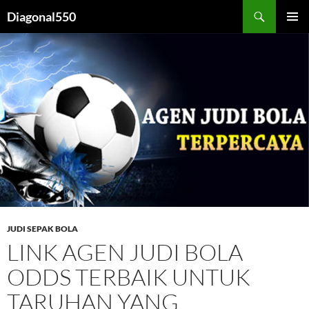
Search
Diagonal550
SKIP
PRIMAR
TO
MENU
CONTENT
JUDI SEPAK BOLA
LINK AGEN JUDI BOLA
ODDS TERBAIK UNTUK
TARUHAN YANG