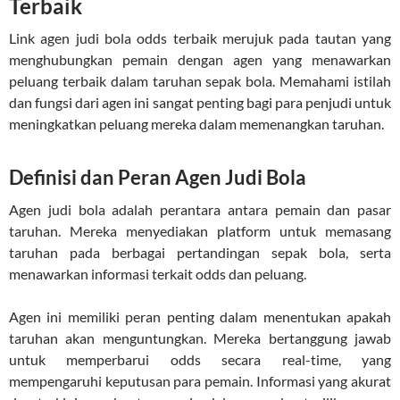
Terbaik
Link agen judi bola odds terbaik merujuk pada tautan yang
menghubungkan pemain dengan agen yang menawarkan
peluang terbaik dalam taruhan sepak bola. Memahami istilah
dan fungsi dari agen ini sangat penting bagi para penjudi untuk
meningkatkan peluang mereka dalam memenangkan taruhan.
Definisi dan Peran Agen Judi Bola
Agen judi bola adalah perantara antara pemain dan pasar
taruhan. Mereka menyediakan platform untuk memasang
taruhan pada berbagai pertandingan sepak bola, serta
menawarkan informasi terkait odds dan peluang.
Agen ini memiliki peran penting dalam menentukan apakah
taruhan akan menguntungkan. Mereka bertanggung jawab
untuk memperbarui odds secara real-time, yang
mempengaruhi keputusan para pemain. Informasi yang akurat