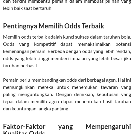
dan terkini membantu pemain dalam membuat pilihan yang
lebih baik saat bertaruh.
Pentingnya Memilih Odds Terbaik
Memilih odds terbaik adalah kunci sukses dalam taruhan bola.
Odds yang kompetitif dapat memaksimalkan potensi
kemenangan pemain. Berbeda dengan odds yang lebih rendah,
odds yang lebih tinggi memberi imbalan yang lebih besar jika
taruhan berhasil.
Pemain perlu membandingkan odds dari berbagai agen. Hal ini
memungkinkan mereka untuk menemukan tawaran yang
paling menguntungkan. Dengan demikian, keputusan yang
tepat dalam memilih agen dapat menentukan hasil taruhan
dan keuntungan jangka panjang.
Faktor-Faktor yang Mempengaruhi
Kualitas Odds