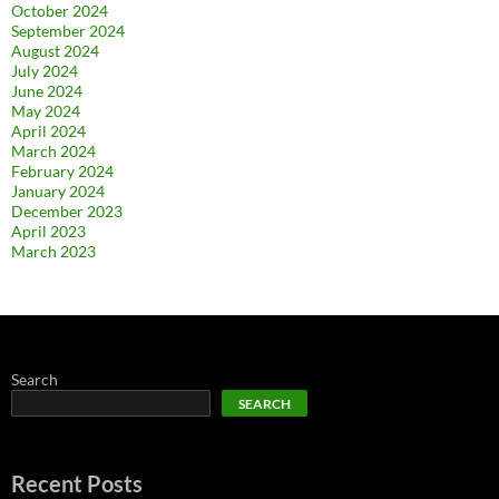
October 2024
September 2024
August 2024
July 2024
June 2024
May 2024
April 2024
March 2024
February 2024
January 2024
December 2023
April 2023
March 2023
Search
SEARCH
Recent Posts