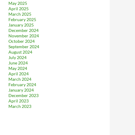
May 2025
April 2025
March 2025
February 2025
January 2025
December 2024
November 2024
October 2024
September 2024
August 2024
July 2024
June 2024
May 2024
April 2024
March 2024
February 2024
January 2024
December 2023
April 2023
March 2023