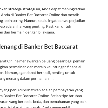
an strategi-strategi ini, Anda dapat meningkatkan
Anda di Banker Bet Baccarat Online dan meraih
 lebih sering. Namun, selalu ingat bahwa perjudian
ab adalah hal yang penting. Pastikan untuk
n dan bermain dengan bijaksana.
enang di Banker Bet Baccarat
arat Online menawarkan peluang besar bagi pemain
kan permainan dan meraih keuntungan finansial
n. Namun, agar dapat berhasil, penting untuk
ng menang dalam permainan ini.
or yang perlu diperhatikan adalah pembayaran yang
m Banker Bet Baccarat Online. Setiap tipe taruhan
yaran yang berbeda-beda, dan pemahaman yang baik
aran ini dapat membantu Anda mengambil