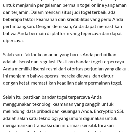
untuk menjamin pengalaman bermain togel online yang aman
dan terjamin. Dalam mencari situs judi togel terbaik, ada
beberapa faktor keamanan dan kredibilitas yang perlu Anda
pertimbangkan. Dengan demikian, Anda dapat memastikan
bahwa Anda bermain di platform yang tepercaya dan dapat
dipercaya.
Salah satu faktor keamanan yang harus Anda perhatikan
adalah lisensi dan regulasi. Pastikan bandar togel terpercaya
Anda memiliki lisensi resmi dari otoritas perjudian yang diakui.
Ini menjamin bahwa operasi mereka diawasi dan diatur
dengan ketat, memastikan keadilan dalam permainan togel.
Selain itu, pastikan bandar togel terpercaya Anda
menggunakan teknologi keamanan yang canggih untuk
melindungi data pribadi dan keuangan Anda. Encryption SSL
adalah salah satu teknologi yang umum digunakan untuk
mengamankan transaksi dan informasi sensitif. Ini akan