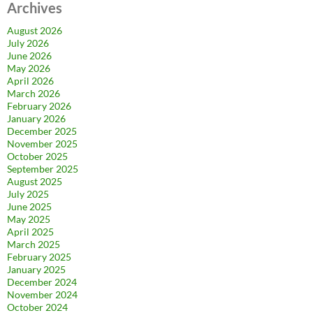
Archives
August 2026
July 2026
June 2026
May 2026
April 2026
March 2026
February 2026
January 2026
December 2025
November 2025
October 2025
September 2025
August 2025
July 2025
June 2025
May 2025
April 2025
March 2025
February 2025
January 2025
December 2024
November 2024
October 2024