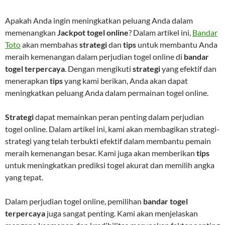
Apakah Anda ingin meningkatkan peluang Anda dalam
memenangkan
Jackpot togel online
? Dalam artikel ini,
Bandar
Toto
akan membahas
strategi
dan
tips
untuk membantu Anda
meraih kemenangan dalam perjudian togel online di
bandar
togel terpercaya
. Dengan mengikuti
strategi
yang efektif dan
menerapkan
tips
yang kami berikan, Anda akan dapat
meningkatkan peluang Anda dalam permainan togel online.
Strategi
dapat memainkan peran penting dalam perjudian
togel online. Dalam artikel ini, kami akan membagikan strategi-
strategi yang telah terbukti efektif dalam membantu pemain
meraih kemenangan besar. Kami juga akan memberikan
tips
untuk meningkatkan prediksi togel akurat dan memilih angka
yang tepat.
Dalam perjudian togel online, pemilihan
bandar togel
terpercaya
juga sangat penting. Kami akan menjelaskan