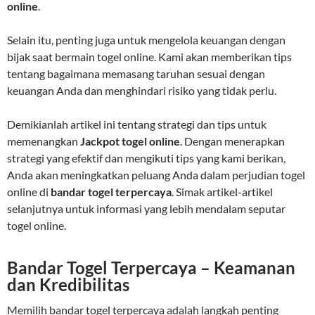
online
.
Selain itu, penting juga untuk mengelola keuangan dengan
bijak saat bermain togel online. Kami akan memberikan tips
tentang bagaimana memasang taruhan sesuai dengan
keuangan Anda dan menghindari risiko yang tidak perlu.
Demikianlah artikel ini tentang strategi dan tips untuk
memenangkan
Jackpot togel online
. Dengan menerapkan
strategi yang efektif dan mengikuti tips yang kami berikan,
Anda akan meningkatkan peluang Anda dalam perjudian togel
online di
bandar togel terpercaya
. Simak artikel-artikel
selanjutnya untuk informasi yang lebih mendalam seputar
togel online.
Bandar Togel Terpercaya – Keamanan
dan Kredibilitas
Memilih bandar togel terpercaya adalah langkah penting