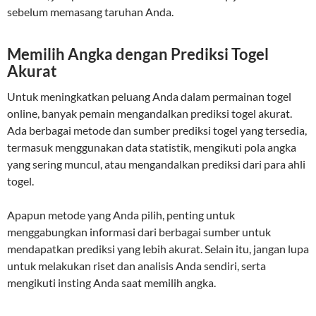
sebelum memasang taruhan Anda.
Memilih Angka dengan Prediksi Togel
Akurat
Untuk meningkatkan peluang Anda dalam permainan togel
online, banyak pemain mengandalkan prediksi togel akurat.
Ada berbagai metode dan sumber prediksi togel yang tersedia,
termasuk menggunakan data statistik, mengikuti pola angka
yang sering muncul, atau mengandalkan prediksi dari para ahli
togel.
Apapun metode yang Anda pilih, penting untuk
menggabungkan informasi dari berbagai sumber untuk
mendapatkan prediksi yang lebih akurat. Selain itu, jangan lupa
untuk melakukan riset dan analisis Anda sendiri, serta
mengikuti insting Anda saat memilih angka.