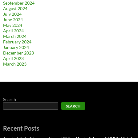
September 2024
August 2024
July 2024
June 2024
May 2024
April 2024
March 2024
February 2024
January 2024
December 2023
April 2023
March 2023
Search
SEARCH
Recent Posts