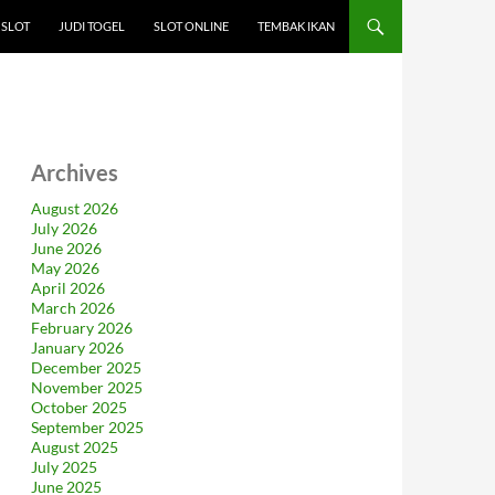
 SLOT
JUDI TOGEL
SLOT ONLINE
TEMBAK IKAN
Archives
August 2026
July 2026
June 2026
May 2026
April 2026
March 2026
February 2026
January 2026
December 2025
November 2025
October 2025
September 2025
August 2025
July 2025
June 2025