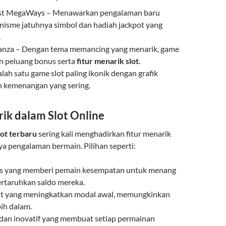
st MegaWays – Menawarkan pengalaman baru
isme jatuhnya simbol dan hadiah jackpot yang
.
anza – Dengan tema memancing yang menarik, game
an peluang bonus serta
fitur menarik slot
.
alah satu game slot paling ikonik dengan grafik
 kemenangan yang sering.
rik dalam Slot Online
ot terbaru
sering kali menghadirkan fitur menarik
 pengalaman bermain. Pilihan seperti:
is yang memberi pemain kesempatan untuk menang
taruhkan saldo mereka.
t yang meningkatkan modal awal, memungkinkan
bih dalam.
dan inovatif yang membuat setiap permainan