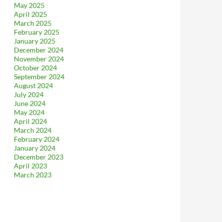
May 2025
April 2025
March 2025
February 2025
January 2025
December 2024
November 2024
October 2024
September 2024
August 2024
July 2024
June 2024
May 2024
April 2024
March 2024
February 2024
January 2024
December 2023
April 2023
March 2023