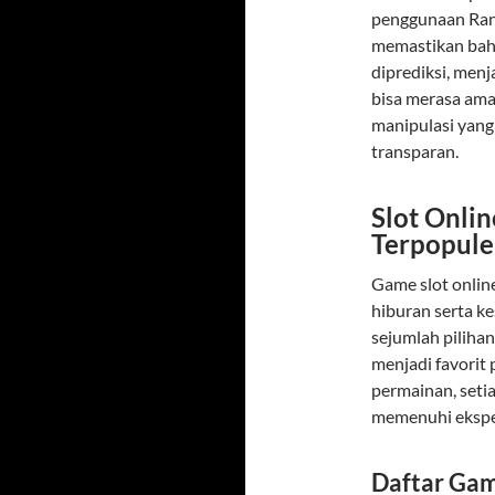
penggunaan Ran
memastikan bahw
diprediksi, men
bisa merasa ama
manipulasi yang 
transparan.
Slot Onli
Terpopule
Game slot onlin
hiburan serta k
sejumlah pilihan
menjadi favorit
permainan, set
memenuhi ekspe
Daftar Gam