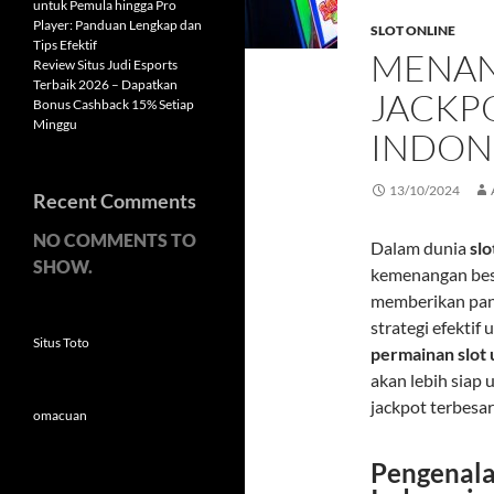
untuk Pemula hingga Pro
Player: Panduan Lengkap dan
SLOT ONLINE
Tips Efektif
MENAN
Review Situs Judi Esports
Terbaik 2026 – Dapatkan
JACKPO
Bonus Cashback 15% Setiap
Minggu
INDON
13/10/2024
Recent Comments
NO COMMENTS TO
Dalam dunia
slo
SHOW.
kemenangan besar
memberikan pan
strategi efekti
Situs Toto
permainan slot u
akan lebih siap
jackpot terbesar
omacuan
Pengenala