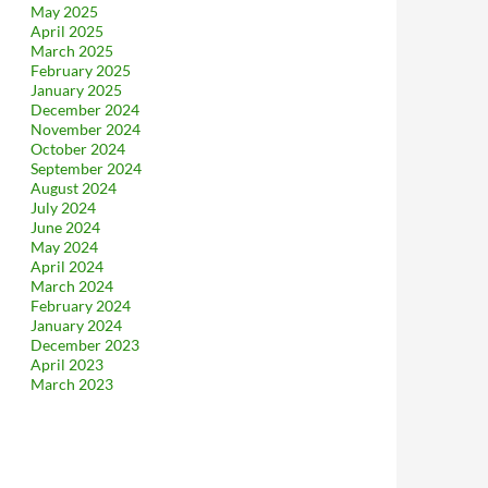
May 2025
April 2025
March 2025
February 2025
January 2025
December 2024
November 2024
October 2024
September 2024
August 2024
July 2024
June 2024
May 2024
April 2024
March 2024
February 2024
January 2024
December 2023
April 2023
March 2023