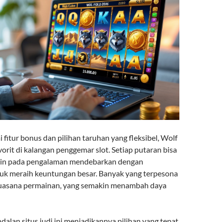
fitur bonus dan pilihan taruhan yang fleksibel, Wolf
orit di kalangan penggemar slot. Setiap putaran bisa
n pada pengalaman mendebarkan dengan
uk meraih keuntungan besar. Banyak yang terpesona
suasana permainan, yang semakin menambah daya
dalan situs judi ini menjadikannya pilihan yang tepat