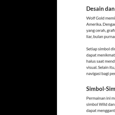
Desain dan
Wolf Gold memili
Amerika. Dengan
yang cerah, graf
liar, bulan purn
Setiap simbol d
dapat menikmat
halus saat mend
visual. Selain 
navigasi bagi pe
Simbol-Sim
Permainan ini m
simbol Wild dan 
dapat menggant