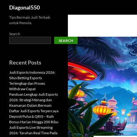
Search
Diagonal550
Tips Bermain Judi Terbaik
untuk Pemula.
Search
SEARCH
Recent Posts
Judi Esports Indonesia 2026:
Situs Betting Esports
Terlengkap dan Proses
Withdraw Cepat
Panduan Lengkap Judi Esports
2026: Strategi Menang dan
Keamanan Dalam Bermain
Daftar Judi Esports Terpercaya
Deposit Pulsa & QRIS – Raih
Bonus Harian Hingga 200 Ribu
Judi Esports Live Streaming
2026: Taruhan Real Time Pada