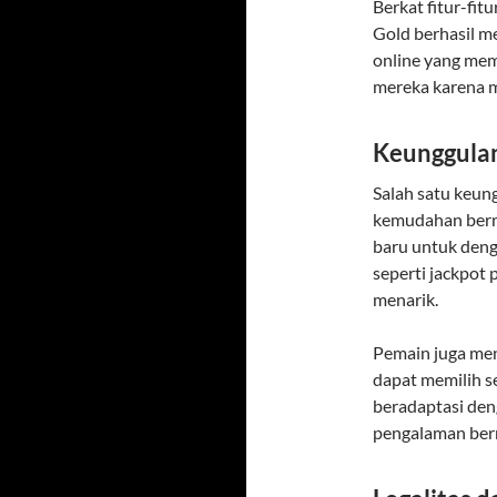
Berkat fitur-fit
Gold berhasil m
online yang mem
mereka karena m
Keunggulan
Salah satu keung
kemudahan berm
baru untuk deng
seperti jackpot
menarik.
Pemain juga men
dapat memilih 
beradaptasi den
pengalaman berm