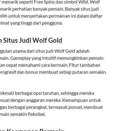
ur menarik seperti Free Spins dan simbol Wild, Wolf
enarik perhatian banyak pemain. Banyak situs judi
ilih untuk menyertakan permainan ini dalam daftar
inat yang tinggi dari pengguna.
 Situs Judi Wolf Gold
gulan utama dari situs judi Wolf Gold adalah
ain. Gameplay yang intuitif memungkinkan pemain
an cepat memahami cara bermain. Fitur tambahan
 progresif dan bonus membuat setiap putaran semakin
ikmati berbagai opsi taruhan, sehingga mereka
sesuai dengan anggaran mereka. Kemampuan untuk
gan berbagai perangkat, termasuk ponsel, membuat
ain semakin fleksibel.