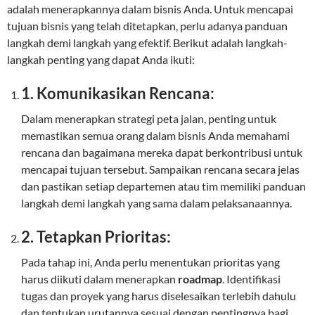
adalah menerapkannya dalam bisnis Anda. Untuk mencapai
tujuan bisnis yang telah ditetapkan, perlu adanya panduan
langkah demi langkah yang efektif. Berikut adalah langkah-
langkah penting yang dapat Anda ikuti:
1. Komunikasikan Rencana:
Dalam menerapkan strategi peta jalan, penting untuk
memastikan semua orang dalam bisnis Anda memahami
rencana dan bagaimana mereka dapat berkontribusi untuk
mencapai tujuan tersebut. Sampaikan rencana secara jelas
dan pastikan setiap departemen atau tim memiliki panduan
langkah demi langkah yang sama dalam pelaksanaannya.
2. Tetapkan Prioritas:
Pada tahap ini, Anda perlu menentukan prioritas yang
harus diikuti dalam menerapkan
roadmap
. Identifikasi
tugas dan proyek yang harus diselesaikan terlebih dahulu
dan tentukan urutannya sesuai dengan pentingnya bagi