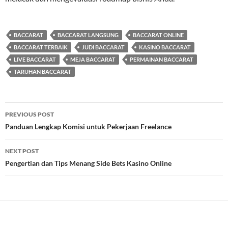
BACCARAT
BACCARAT LANGSUNG
BACCARAT ONLINE
BACCARAT TERBAIK
JUDI BACCARAT
KASINO BACCARAT
LIVE BACCARAT
MEJA BACCARAT
PERMAINAN BACCARAT
TARUHAN BACCARAT
Post
PREVIOUS POST
navigation
Panduan Lengkap Komisi untuk Pekerjaan Freelance
NEXT POST
Pengertian dan Tips Menang Side Bets Kasino Online