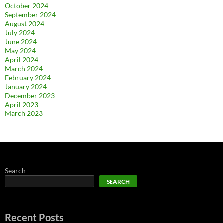
October 2024
September 2024
August 2024
July 2024
June 2024
May 2024
April 2024
March 2024
February 2024
January 2024
December 2023
April 2023
March 2023
Search
SEARCH
Recent Posts