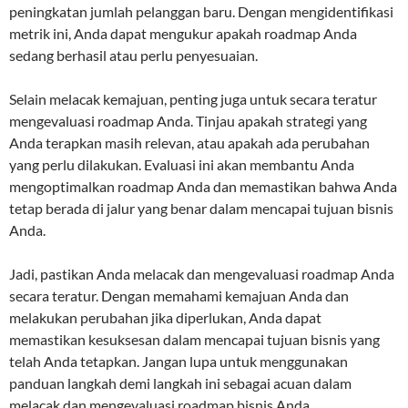
peningkatan jumlah pelanggan baru. Dengan mengidentifikasi
metrik ini, Anda dapat mengukur apakah roadmap Anda
sedang berhasil atau perlu penyesuaian.
Selain melacak kemajuan, penting juga untuk secara teratur
mengevaluasi roadmap Anda. Tinjau apakah strategi yang
Anda terapkan masih relevan, atau apakah ada perubahan
yang perlu dilakukan. Evaluasi ini akan membantu Anda
mengoptimalkan roadmap Anda dan memastikan bahwa Anda
tetap berada di jalur yang benar dalam mencapai tujuan bisnis
Anda.
Jadi, pastikan Anda melacak dan mengevaluasi roadmap Anda
secara teratur. Dengan memahami kemajuan Anda dan
melakukan perubahan jika diperlukan, Anda dapat
memastikan kesuksesan dalam mencapai tujuan bisnis yang
telah Anda tetapkan. Jangan lupa untuk menggunakan
panduan langkah demi langkah ini sebagai acuan dalam
melacak dan mengevaluasi roadmap bisnis Anda.