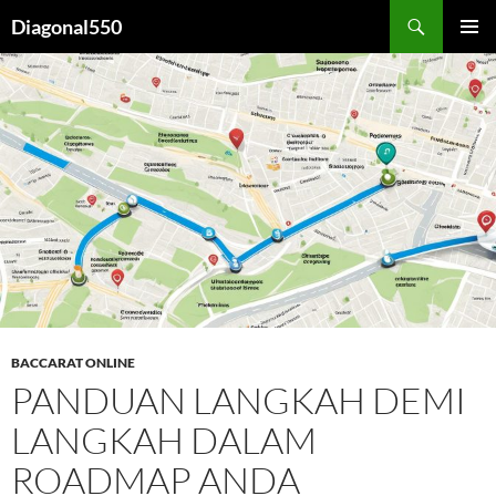
Search
Diagonal550
SKIP
PRIMAR
TO
MENU
CONTENT
BACCARAT ONLINE
PANDUAN LANGKAH DEMI
LANGKAH DALAM
ROADMAP ANDA