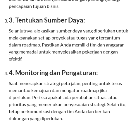
pencapaian tujuan bisnis.
3. Tentukan Sumber Daya:
Selanjutnya, alokasikan sumber daya yang diperlukan untuk
melaksanakan setiap proyek atau tugas yang tercantum
dalam roadmap. Pastikan Anda memiliki tim dan anggaran
yang memadai untuk menyelesaikan pekerjaan dengan
efektif.
4. Monitoring dan Pengaturan:
Saat menerapkan strategi peta jalan, penting untuk terus
memantau kemajuan dan mengatur roadmap jika
diperlukan. Periksa apakah ada perubahan situasi atau
prioritas yang memerlukan penyesuaian strategi. Selain itu,
tetap berkomunikasi dengan tim Anda dan berikan
dukungan yang diperlukan.