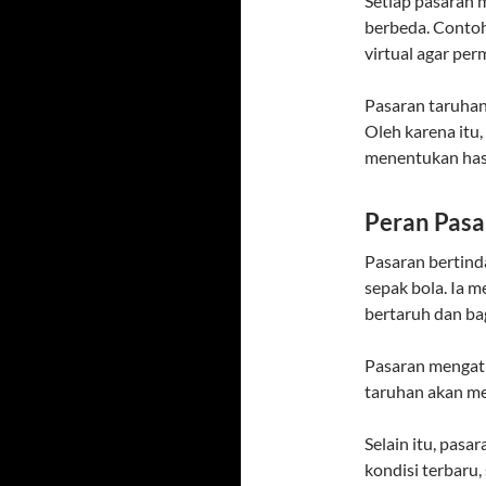
Setiap pasaran 
berbeda. Conto
virtual agar per
Pasaran taruhan
Oleh karena itu
menentukan hasi
Peran Pasa
Pasaran bertind
sepak bola. Ia m
bertaruh dan bag
Pasaran mengatur
taruhan akan men
Selain itu, pas
kondisi terbaru,