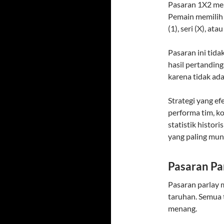
Pasaran 1X2 mer
Pemain memilih
(1), seri (X), a
Pasaran ini tida
hasil pertanding
karena tidak ada
Strategi yang e
performa tim, k
statistik histor
yang paling mun
Pasaran Pa
Pasaran parlay 
taruhan. Semua 
menang.