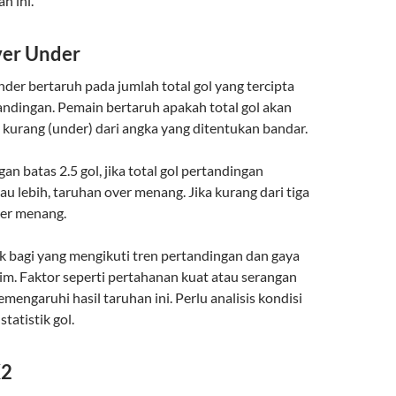
n ini.
ver Under
der bertaruh pada jumlah total gol yang tercipta
andingan. Pemain bertaruh apakah total gol akan
u kurang (under) dari angka yang ditentukan bandar.
n batas 2.5 gol, jika total gol pertandingan
au lebih, taruhan over menang. Jika kurang dari tiga
der menang.
ok bagi yang mengikuti tren pertandingan dan gaya
im. Faktor seperti pertahanan kuat atau serangan
emengaruhi hasil taruhan ini. Perlu analisis kondisi
statistik gol.
X2