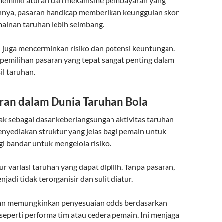
memiliki aturan dan mekanisme pembayaran yang
hnya, pasaran handicap memberikan keunggulan skor
mainan taruhan lebih seimbang.
 juga mencerminkan risiko dan potensi keuntungan.
, pemilihan pasaran yang tepat sangat penting dalam
l taruhan.
ran dalam Dunia Taruhan Bola
ak sebagai dasar keberlangsungan aktivitas taruhan
enyediakan struktur yang jelas bagi pemain untuk
i bandar untuk mengelola risiko.
 variasi taruhan yang dapat dipilih. Tanpa pasaran,
jadi tidak terorganisir dan sulit diatur.
aran memungkinkan penyesuaian odds berdasarkan
 seperti performa tim atau cedera pemain. Ini menjaga