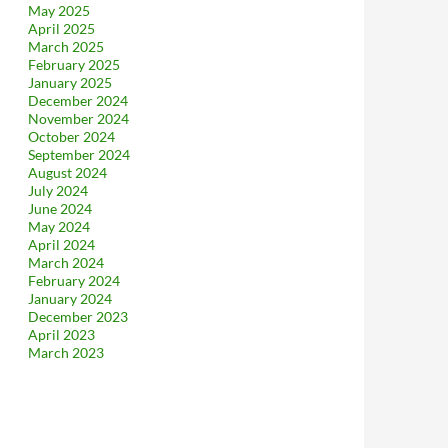
May 2025
April 2025
March 2025
February 2025
January 2025
December 2024
November 2024
October 2024
September 2024
August 2024
July 2024
June 2024
May 2024
April 2024
March 2024
February 2024
January 2024
December 2023
April 2023
March 2023