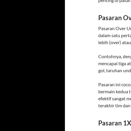
penting di pasara
Pasaran O
Pasaran Over Un
dalam satu pert
lebih (over) ata
Contohnya, denga
mencapai tiga at
gol, taruhan un
Pasaran ini coc
bermain kedua t
efektif sangat m
terakhir tim dan 
Pasaran 1