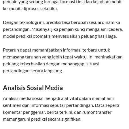
pemain yang sedang berlaga, formasi tim, dan kejadian menit-
ke-menit, diproses seketika.
Dengan teknologi ini, prediksi bisa berubah sesuai dinamika
pertandingan. Misalnya, jika pemain kunci mengalami cedera,
model prediksi otomatis menyesuaikan peluang hasil laga.
Petaruh dapat memanfaatkan informasi terbaru untuk
memasang taruhan yang lebih tepat waktu. Ini meningkatkan
peluang keberhasilan dengan menanggapi situasi
pertandingan secara langsung.
Analisis Sosial Media
Analisis media sosial menjadi alat vital dalam memahami
sentimen dan informasi seputar pertandingan. Data seperti
komentar penggemar, berita terkini, dan rumor transfer
memengaruhi prediksi secara signifikan.