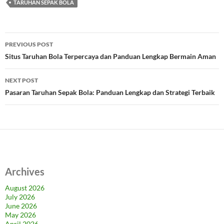
TARUHAN SEPAK BOLA
Post
PREVIOUS POST
navigation
Situs Taruhan Bola Terpercaya dan Panduan Lengkap Bermain Aman
NEXT POST
Pasaran Taruhan Sepak Bola: Panduan Lengkap dan Strategi Terbaik
Archives
August 2026
July 2026
June 2026
May 2026
April 2026