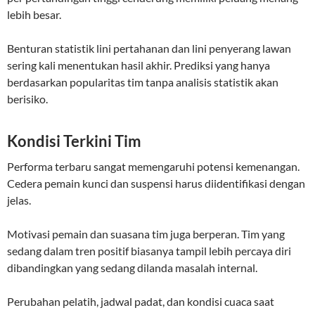
lebih besar.
Benturan statistik lini pertahanan dan lini penyerang lawan
sering kali menentukan hasil akhir. Prediksi yang hanya
berdasarkan popularitas tim tanpa analisis statistik akan
berisiko.
Kondisi Terkini Tim
Performa terbaru sangat memengaruhi potensi kemenangan.
Cedera pemain kunci dan suspensi harus diidentifikasi dengan
jelas.
Motivasi pemain dan suasana tim juga berperan. Tim yang
sedang dalam tren positif biasanya tampil lebih percaya diri
dibandingkan yang sedang dilanda masalah internal.
Perubahan pelatih, jadwal padat, dan kondisi cuaca saat