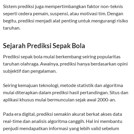
Sistem prediksi juga mempertimbangkan faktor non-teknis
seperti cedera pemain, suspensi, atau motivasi tim. Dengan
begitu, prediksi menjadi alat penting untuk mengurangi risiko
taruhan.
Sejarah Prediksi Sepak Bola
Prediksi sepak bola mulai berkembang seiring popularitas
taruhan olahraga. Awalnya, prediksi hanya berdasarkan opini
subjektif dan pengalaman.
Seiring kemajuan teknologi, metode statistik dan algoritma
mulai diterapkan dalam prediksi hasil pertandingan. Situs dan
aplikasi khusus mulai bermunculan sejak awal 2000-an.
Pada era digital, prediksi semakin akurat berkat akses data
real-time dan analisis algoritma canggih. Hal ini membantu
penjudi mendapatkan informasi yang lebih valid sebelum