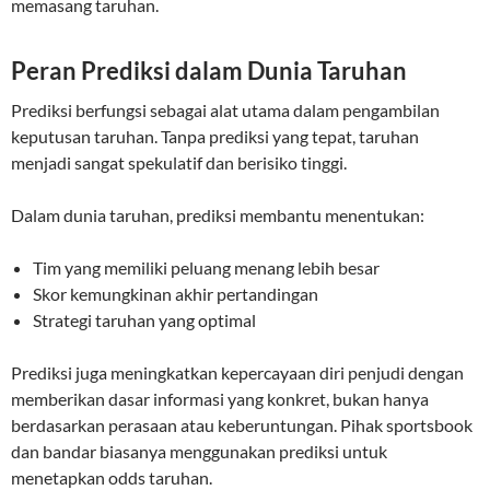
memasang taruhan.
Peran Prediksi dalam Dunia Taruhan
Prediksi berfungsi sebagai alat utama dalam pengambilan
keputusan taruhan. Tanpa prediksi yang tepat, taruhan
menjadi sangat spekulatif dan berisiko tinggi.
Dalam dunia taruhan, prediksi membantu menentukan:
Tim yang memiliki peluang menang lebih besar
Skor kemungkinan akhir pertandingan
Strategi taruhan yang optimal
Prediksi juga meningkatkan kepercayaan diri penjudi dengan
memberikan dasar informasi yang konkret, bukan hanya
berdasarkan perasaan atau keberuntungan. Pihak sportsbook
dan bandar biasanya menggunakan prediksi untuk
menetapkan odds taruhan.