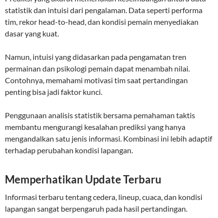
statistik dan intuisi dari pengalaman. Data seperti performa
tim, rekor head-to-head, dan kondisi pemain menyediakan
dasar yang kuat.
Namun, intuisi yang didasarkan pada pengamatan tren
permainan dan psikologi pemain dapat menambah nilai.
Contohnya, memahami motivasi tim saat pertandingan
penting bisa jadi faktor kunci.
Penggunaan analisis statistik bersama pemahaman taktis
membantu mengurangi kesalahan prediksi yang hanya
mengandalkan satu jenis informasi. Kombinasi ini lebih adaptif
terhadap perubahan kondisi lapangan.
Memperhatikan Update Terbaru
Informasi terbaru tentang cedera, lineup, cuaca, dan kondisi
lapangan sangat berpengaruh pada hasil pertandingan.