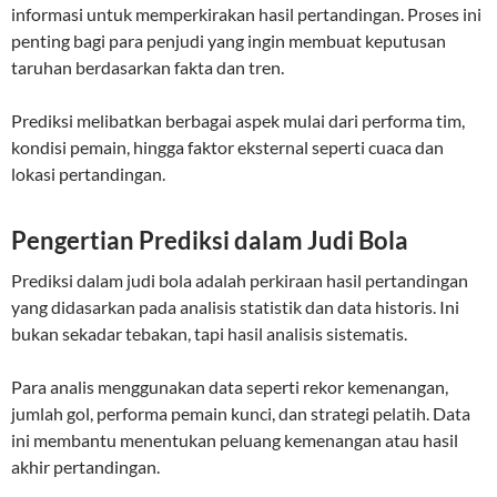
informasi untuk memperkirakan hasil pertandingan. Proses ini
penting bagi para penjudi yang ingin membuat keputusan
taruhan berdasarkan fakta dan tren.
Prediksi melibatkan berbagai aspek mulai dari performa tim,
kondisi pemain, hingga faktor eksternal seperti cuaca dan
lokasi pertandingan.
Pengertian Prediksi dalam Judi Bola
Prediksi dalam judi bola adalah perkiraan hasil pertandingan
yang didasarkan pada analisis statistik dan data historis. Ini
bukan sekadar tebakan, tapi hasil analisis sistematis.
Para analis menggunakan data seperti rekor kemenangan,
jumlah gol, performa pemain kunci, dan strategi pelatih. Data
ini membantu menentukan peluang kemenangan atau hasil
akhir pertandingan.