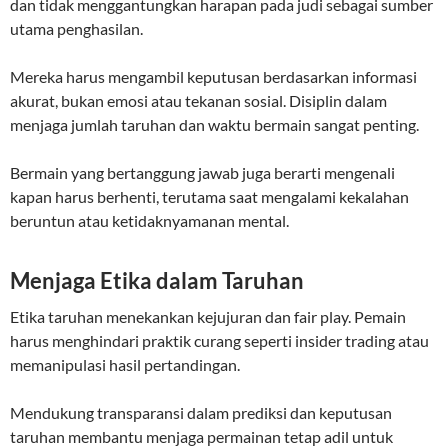
dan tidak menggantungkan harapan pada judi sebagai sumber
utama penghasilan.
Mereka harus mengambil keputusan berdasarkan informasi
akurat, bukan emosi atau tekanan sosial. Disiplin dalam
menjaga jumlah taruhan dan waktu bermain sangat penting.
Bermain yang bertanggung jawab juga berarti mengenali
kapan harus berhenti, terutama saat mengalami kekalahan
beruntun atau ketidaknyamanan mental.
Menjaga Etika dalam Taruhan
Etika taruhan menekankan kejujuran dan fair play. Pemain
harus menghindari praktik curang seperti insider trading atau
memanipulasi hasil pertandingan.
Mendukung transparansi dalam prediksi dan keputusan
taruhan membantu menjaga permainan tetap adil untuk