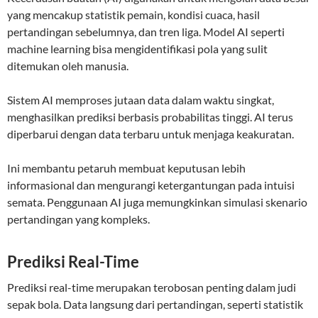
yang mencakup statistik pemain, kondisi cuaca, hasil
pertandingan sebelumnya, dan tren liga. Model AI seperti
machine learning bisa mengidentifikasi pola yang sulit
ditemukan oleh manusia.
Sistem AI memproses jutaan data dalam waktu singkat,
menghasilkan prediksi berbasis probabilitas tinggi. AI terus
diperbarui dengan data terbaru untuk menjaga keakuratan.
Ini membantu petaruh membuat keputusan lebih
informasional dan mengurangi ketergantungan pada intuisi
semata. Penggunaan AI juga memungkinkan simulasi skenario
pertandingan yang kompleks.
Prediksi Real-Time
Prediksi real-time merupakan terobosan penting dalam judi
sepak bola. Data langsung dari pertandingan, seperti statistik