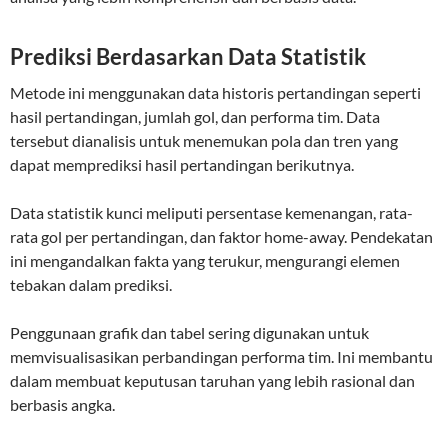
Prediksi Berdasarkan Data Statistik
Metode ini menggunakan data historis pertandingan seperti
hasil pertandingan, jumlah gol, dan performa tim. Data
tersebut dianalisis untuk menemukan pola dan tren yang
dapat memprediksi hasil pertandingan berikutnya.
Data statistik kunci meliputi persentase kemenangan, rata-
rata gol per pertandingan, dan faktor home-away. Pendekatan
ini mengandalkan fakta yang terukur, mengurangi elemen
tebakan dalam prediksi.
Penggunaan grafik dan tabel sering digunakan untuk
memvisualisasikan perbandingan performa tim. Ini membantu
dalam membuat keputusan taruhan yang lebih rasional dan
berbasis angka.