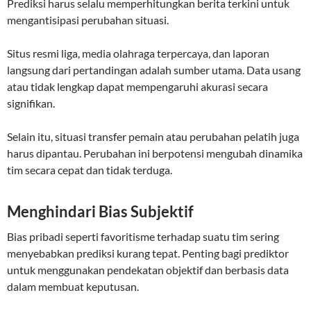
Prediksi harus selalu memperhitungkan berita terkini untuk
mengantisipasi perubahan situasi.
Situs resmi liga, media olahraga terpercaya, dan laporan
langsung dari pertandingan adalah sumber utama. Data usang
atau tidak lengkap dapat mempengaruhi akurasi secara
signifikan.
Selain itu, situasi transfer pemain atau perubahan pelatih juga
harus dipantau. Perubahan ini berpotensi mengubah dinamika
tim secara cepat dan tidak terduga.
Menghindari Bias Subjektif
Bias pribadi seperti favoritisme terhadap suatu tim sering
menyebabkan prediksi kurang tepat. Penting bagi prediktor
untuk menggunakan pendekatan objektif dan berbasis data
dalam membuat keputusan.