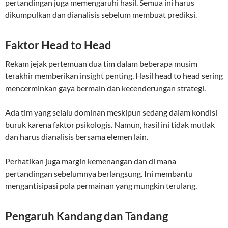
pertandingan juga memengaruhi hasil. Semua ini harus
dikumpulkan dan dianalisis sebelum membuat prediksi.
Faktor Head to Head
Rekam jejak pertemuan dua tim dalam beberapa musim
terakhir memberikan insight penting. Hasil head to head sering
mencerminkan gaya bermain dan kecenderungan strategi.
Ada tim yang selalu dominan meskipun sedang dalam kondisi
buruk karena faktor psikologis. Namun, hasil ini tidak mutlak
dan harus dianalisis bersama elemen lain.
Perhatikan juga margin kemenangan dan di mana
pertandingan sebelumnya berlangsung. Ini membantu
mengantisipasi pola permainan yang mungkin terulang.
Pengaruh Kandang dan Tandang