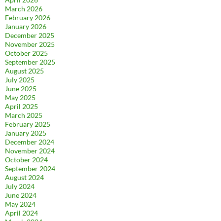
March 2026
February 2026
January 2026
December 2025
November 2025
October 2025
September 2025
August 2025
July 2025
June 2025
May 2025
April 2025
March 2025
February 2025
January 2025
December 2024
November 2024
October 2024
September 2024
August 2024
July 2024
June 2024
May 2024
April 2024