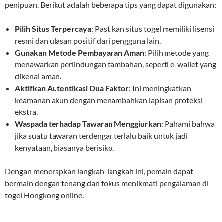
penipuan. Berikut adalah beberapa tips yang dapat digunakan:
Pilih Situs Terpercaya
: Pastikan situs togel memiliki lisensi
resmi dan ulasan positif dari pengguna lain.
Gunakan Metode Pembayaran Aman
: Pilih metode yang
menawarkan perlindungan tambahan, seperti e-wallet yang
dikenal aman.
Aktifkan Autentikasi Dua Faktor
: Ini meningkatkan
keamanan akun dengan menambahkan lapisan proteksi
ekstra.
Waspada terhadap Tawaran Menggiurkan
: Pahami bahwa
jika suatu tawaran terdengar terlalu baik untuk jadi
kenyataan, biasanya berisiko.
Dengan menerapkan langkah-langkah ini, pemain dapat
bermain dengan tenang dan fokus menikmati pengalaman di
togel Hongkong online.