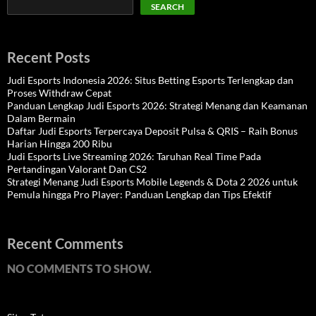
SEARCH
Recent Posts
Judi Esports Indonesia 2026: Situs Betting Esports Terlengkap dan
Proses Withdraw Cepat
Panduan Lengkap Judi Esports 2026: Strategi Menang dan Keamanan
Dalam Bermain
Daftar Judi Esports Terpercaya Deposit Pulsa & QRIS – Raih Bonus
Harian Hingga 200 Ribu
Judi Esports Live Streaming 2026: Taruhan Real Time Pada
Pertandingan Valorant Dan CS2
Strategi Menang Judi Esports Mobile Legends & Dota 2 2026 untuk
Pemula hingga Pro Player: Panduan Lengkap dan Tips Efektif
Recent Comments
NO COMMENTS TO SHOW.