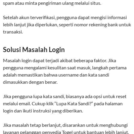
spam atau minta pengiriman ulang melalui situs.
Setelah akun terverifikasi, pengguna dapat mengisi informasi
lebih lanjut jika diperlukan, seperti nomor rekening bank untuk
transaksi.
Solusi Masalah Login
Masalah login dapat terjadi akibat beberapa faktor. Jika
pengguna mengalami kesulitan saat masuk, langkah pertama
adalah memastikan bahwa username dan kata sandi
dimasukkan dengan benar.
Jika pengguna lupa kata sandi, biasanya ada opsi untuk reset
melalui email. Cukup klik “Lupa Kata Sandi?” pada halaman
login dan ikuti instruksi yang diberikan.
Jika masalah tetap berlanjut, disarankan untuk menghubungi
layanan pelanggan penyedia Togel untuk bantuan lebih lanjut.