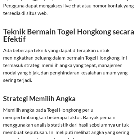
Pengguna dapat mengakses live chat atau nomor kontak yang
tersedia di situs web.
Teknik Bermain Togel Hongkong secara
Efektif
Ada beberapa teknik yang dapat diterapkan untuk
meningkatkan peluang dalam bermain Togel Hongkong. Ini
termasuk strategi memilih angka yang tepat, manajemen
modal yang bijak, dan penghindaran kesalahan umum yang
sering terjadi.
Strategi Memilih Angka
Memilih angka pada Togel Hongkong perlu
mempertimbangkan beberapa faktor. Banyak pemain
menggunakan analisis statistik dari hasil sebelumnya untuk
membuat keputusan. Ini meliputi melihat angka yang sering