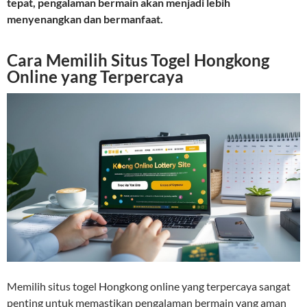
tepat, pengalaman bermain akan menjadi lebih
menyenangkan dan bermanfaat.
Cara Memilih Situs Togel Hongkong
Online yang Terpercaya
Memilih situs togel Hongkong online yang terpercaya sangat
penting untuk memastikan pengalaman bermain yang aman