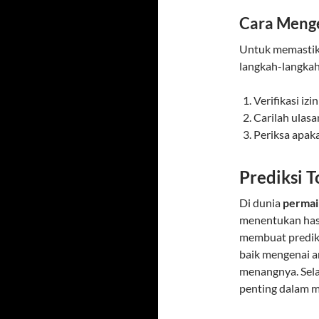
Cara Menge
Untuk memastika
langkah-langkah 
Verifikasi izi
Carilah ulas
Periksa apak
Prediksi T
Di dunia
permai
menentukan hasi
membuat prediks
baik mengenai a
menangnya. Sela
penting dalam m