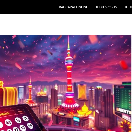
SKIP TO CONTENT
BACCARAT ONLINE
JUDI ESPORTS
JUDI