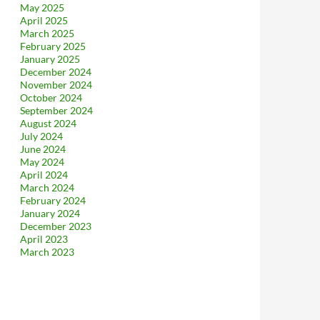
May 2025
April 2025
March 2025
February 2025
January 2025
December 2024
November 2024
October 2024
September 2024
August 2024
July 2024
June 2024
May 2024
April 2024
March 2024
February 2024
January 2024
December 2023
April 2023
March 2023