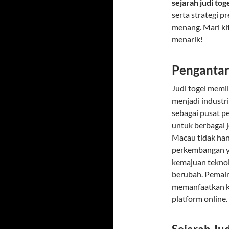
sejarah judi tog
serta strategi p
menang. Mari kit
menarik!
Pengantar
Judi togel memi
menjadi industri
sebagai pusat pe
untuk berbagai 
Macau tidak hany
perkembangan ya
kemajuan teknolo
berubah. Pemain
memanfaatkan ke
platform online.