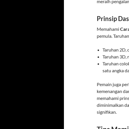
meraih pengala
Prinsip Das
Memahami
Cara
pemula. Taruhan 
Taruhan 2D, 
Taruhan 3D, m
Taruhan colo
satu angka d
Pemain juga pe
kemenangan dan
memahami prinsip
diminimalkan da
signifikan.