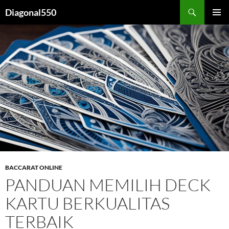
Search
Diagonal550
SKIP
PRIMAR
TO
MENU
CONTENT
BACCARAT ONLINE
PANDUAN MEMILIH DECK
KARTU BERKUALITAS
TERBAIK