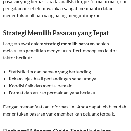
pasaran
yang berbasis pada analisis tim, performa pemain, dan
pengalaman sebelumnya akan sangat membantu dalam
menentukan pilihan yang paling menguntungkan.
Strategi Memilih Pasaran yang Tepat
Langkah awal dalam
strategi memilih pasaran
adalah
melakukan penelitian menyeluruh. Pertimbangkan faktor-
faktor berikut:
Statistik tim dan pemain yang bertanding.
Rekam jejak hasil pertandingan sebelumnya.
Kondisi fisik dan mental pemain.
Format dan aturan permainan yang berlaku.
Dengan memanfaatkan informasi ini, Anda dapat lebih mudah
menentukan pasaran yang memberikan peluang terbaik.