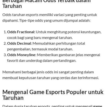
Berbagai Macam Odds Terbaik dalam
Taruhan
Odds taruhan esports memiliki variasi yang penting untuk
dipahami. Tipe-tipe odds yang umum dijumpai adalah:
Odds Fractional:
Untuk menghitung potensi keuntungan,
cocok bagi yang baru mengenal taruhan.
Odds Decimal:
Memudahkan perhitungan total
pengembalian, termasuk modal taruhan.
Odds Moneyline:
Memberikan gambaran jelas mengenai
favorit dan underdog dalam pertandingan.
Memahami berbagai jenis odds ini sangat penting dalam
membuat keputusan taruhan yang cerdas dan terinformasi.
Mengenal Game Esports Populer untuk
Taruhan
Dalam dunia taruhan esports, penting untuk mengenali
game