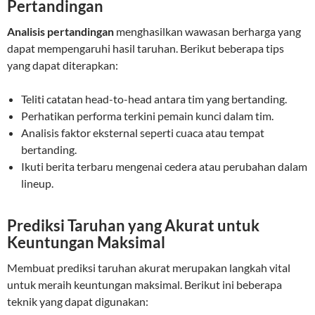
Pertandingan
Analisis pertandingan
menghasilkan wawasan berharga yang
dapat mempengaruhi hasil taruhan. Berikut beberapa tips
yang dapat diterapkan:
Teliti catatan head-to-head antara tim yang bertanding.
Perhatikan performa terkini pemain kunci dalam tim.
Analisis faktor eksternal seperti cuaca atau tempat
bertanding.
Ikuti berita terbaru mengenai cedera atau perubahan dalam
lineup.
Prediksi Taruhan yang Akurat untuk
Keuntungan Maksimal
Membuat prediksi taruhan akurat merupakan langkah vital
untuk meraih keuntungan maksimal. Berikut ini beberapa
teknik yang dapat digunakan: