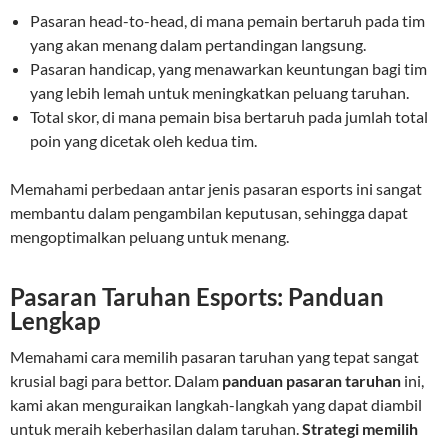
Pasaran head-to-head, di mana pemain bertaruh pada tim
yang akan menang dalam pertandingan langsung.
Pasaran handicap, yang menawarkan keuntungan bagi tim
yang lebih lemah untuk meningkatkan peluang taruhan.
Total skor, di mana pemain bisa bertaruh pada jumlah total
poin yang dicetak oleh kedua tim.
Memahami perbedaan antar jenis pasaran esports ini sangat
membantu dalam pengambilan keputusan, sehingga dapat
mengoptimalkan peluang untuk menang.
Pasaran Taruhan Esports: Panduan
Lengkap
Memahami cara memilih pasaran taruhan yang tepat sangat
krusial bagi para bettor. Dalam
panduan pasaran taruhan
ini,
kami akan menguraikan langkah-langkah yang dapat diambil
untuk meraih keberhasilan dalam taruhan.
Strategi memilih