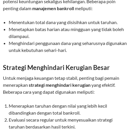
potensi keuntungan sekaligus kehilangan. Beberapa poin
penting dalam
manajemen bankroll
meliputi:
Menentukan total dana yang disisihkan untuk taruhan.
Menetapkan batas harian atau mingguan yang tidak boleh
dilampaui.
Menghindari penggunaan dana yang seharusnya digunakan
untuk kebutuhan sehari-hari.
Strategi Menghindari Kerugian Besar
Untuk menjaga keuangan tetap stabil, penting bagi pemain
menerapkan
strategi menghindari kerugian
yang efektif.
Beberapa cara yang dapat digunakan meliputi:
Menerapkan taruhan dengan nilai yang lebih kecil
dibandingkan dengan total bankroll.
Evaluasi secara regular untuk menyesuaikan strategi
taruhan berdasarkan hasil terkini.