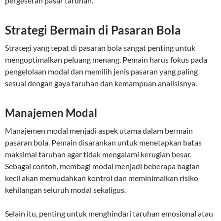
pergeseran pasar taruhan.
Strategi Bermain di Pasaran Bola
Strategi yang tepat di pasaran bola sangat penting untuk
mengoptimalkan peluang menang. Pemain harus fokus pada
pengelolaan modal dan memilih jenis pasaran yang paling
sesuai dengan gaya taruhan dan kemampuan analisisnya.
Manajemen Modal
Manajemen modal menjadi aspek utama dalam bermain
pasaran bola. Pemain disarankan untuk menetapkan batas
maksimal taruhan agar tidak mengalami kerugian besar.
Sebagai contoh, membagi modal menjadi beberapa bagian
kecil akan memudahkan kontrol dan meminimalkan risiko
kehilangan seluruh modal sekaligus.
Selain itu, penting untuk menghindari taruhan emosional atau