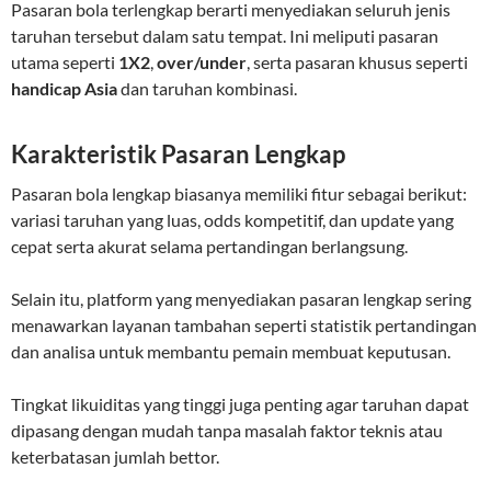
Pasaran bola terlengkap berarti menyediakan seluruh jenis
taruhan tersebut dalam satu tempat. Ini meliputi pasaran
utama seperti
1X2
,
over/under
, serta pasaran khusus seperti
handicap Asia
dan taruhan kombinasi.
Karakteristik Pasaran Lengkap
Pasaran bola lengkap biasanya memiliki fitur sebagai berikut:
variasi taruhan yang luas, odds kompetitif, dan update yang
cepat serta akurat selama pertandingan berlangsung.
Selain itu, platform yang menyediakan pasaran lengkap sering
menawarkan layanan tambahan seperti statistik pertandingan
dan analisa untuk membantu pemain membuat keputusan.
Tingkat likuiditas yang tinggi juga penting agar taruhan dapat
dipasang dengan mudah tanpa masalah faktor teknis atau
keterbatasan jumlah bettor.