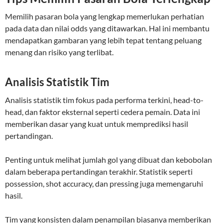
Memilih pasaran bola yang lengkap memerlukan perhatian
pada data dan nilai odds yang ditawarkan. Hal ini membantu
mendapatkan gambaran yang lebih tepat tentang peluang
menang dan risiko yang terlibat.
Analisis Statistik Tim
Analisis statistik tim fokus pada performa terkini, head-to-
head, dan faktor eksternal seperti cedera pemain. Data ini
memberikan dasar yang kuat untuk memprediksi hasil
pertandingan.
Penting untuk melihat jumlah gol yang dibuat dan kebobolan
dalam beberapa pertandingan terakhir. Statistik seperti
possession, shot accuracy, dan pressing juga memengaruhi
hasil.
Tim yang konsisten dalam penampilan biasanya memberikan