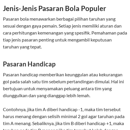
Jenis-Jenis Pasaran Bola Populer
Pasaran bola menawarkan berbagai pilihan taruhan yang
sesuai dengan gaya pemain. Setiap jenis memiliki aturan dan
cara perhitungan kemenangan yang spesifik. Pemahaman pada
tiap jenis pasaran penting untuk mengambil keputusan
taruhan yang tepat.
Pasaran Handicap
Pasaran handicap memberikan keunggulan atau kekurangan
gol pada salah satu tim sebelum pertandingan dimulai. Hal ini
bertujuan untuk menyamakan peluang antara tim yang
diunggulkan dan yang dianggap lebih lemah.
Contohnya, jika tim A diberi handicap -1, maka tim tersebut
harus menang dengan selisih minimal 2 gol agar taruhan pada
tim A menang. Sebaliknya, jika tim B diberi handicap +1, maka