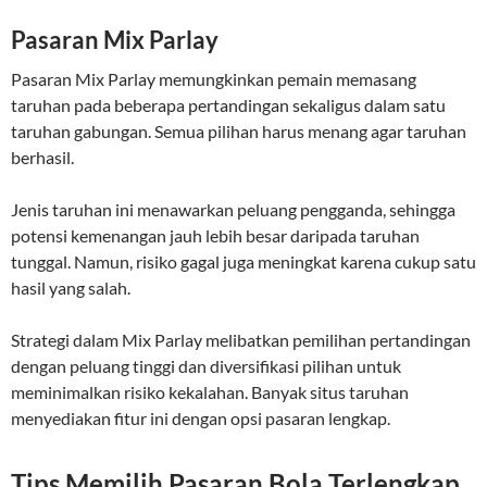
Pasaran Mix Parlay
Pasaran Mix Parlay memungkinkan pemain memasang
taruhan pada beberapa pertandingan sekaligus dalam satu
taruhan gabungan. Semua pilihan harus menang agar taruhan
berhasil.
Jenis taruhan ini menawarkan peluang pengganda, sehingga
potensi kemenangan jauh lebih besar daripada taruhan
tunggal. Namun, risiko gagal juga meningkat karena cukup satu
hasil yang salah.
Strategi dalam Mix Parlay melibatkan pemilihan pertandingan
dengan peluang tinggi dan diversifikasi pilihan untuk
meminimalkan risiko kekalahan. Banyak situs taruhan
menyediakan fitur ini dengan opsi pasaran lengkap.
Tips Memilih Pasaran Bola Terlengkap