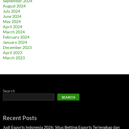
September 2024
August 2024
July 2024
June 2024
May 2024
April 2024
March 2024
February 2024
January 2024
December 2023
April 2023
March 2023
Search
SEARCH
Recent Posts
Judi Esports Indonesia 2026: Situs Betting Esports Terlengkap dan