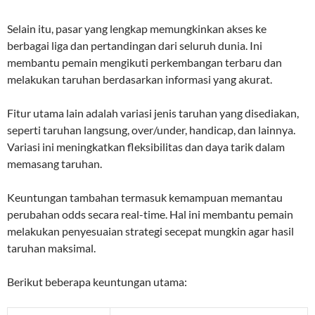
Selain itu, pasar yang lengkap memungkinkan akses ke
berbagai liga dan pertandingan dari seluruh dunia. Ini
membantu pemain mengikuti perkembangan terbaru dan
melakukan taruhan berdasarkan informasi yang akurat.
Fitur utama lain adalah variasi jenis taruhan yang disediakan,
seperti taruhan langsung, over/under, handicap, dan lainnya.
Variasi ini meningkatkan fleksibilitas dan daya tarik dalam
memasang taruhan.
Keuntungan tambahan termasuk kemampuan memantau
perubahan odds secara real-time. Hal ini membantu pemain
melakukan penyesuaian strategi secepat mungkin agar hasil
taruhan maksimal.
Berikut beberapa keuntungan utama: