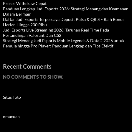
Proses Withdraw Cepat
Panduan Lengkap Judi Esports 2026: Strategi Menang dan Keamanan
Dalam Bermain
Daftar Judi Esports Terpercaya Deposit Pulsa & QRIS – Raih Bonus
Harian Hingga 200 Ribu
Judi Esports Live Streaming 2026: Taruhan Real Time Pada
Pertandingan Valorant Dan CS2
Strategi Menang Judi Esports Mobile Legends & Dota 2 2026 untuk
Pemula hingga Pro Player: Panduan Lengkap dan Tips Efektif
Recent Comments
NO COMMENTS TO SHOW.
Situs Toto
omacuan