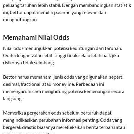
peluang taruhan lebih stabil. Dengan membandingkan statistik
ini, bettor dapat memilih pasaran yang relevan dan
menguntungkan.
Memahami Nilai Odds
Nilai odds menunjukkan potensi keuntungan dari taruhan.
Odds dengan value lebih tinggi tidak selalu lebih baik jika
risikonya tidak seimbang.
Bettor harus memahami jenis odds yang digunakan, seperti
desimal, fractional, atau moneyline. Perbedaan ini
memengaruhi cara menghitung potensi kemenangan secara
langsung.
Memeriksa pergerakan odds sebelum bertaruh dapat
mengindikasikan perubahan informasi penting. Odds yang
bergerak drastis biasanya merefleksikan berita terbaru atau