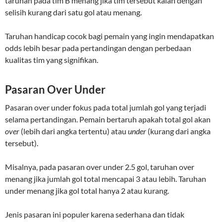
taruhan pada tim B menang jika tim tersebut kalah dengan
selisih kurang dari satu gol atau menang.
Taruhan handicap cocok bagi pemain yang ingin mendapatkan
odds lebih besar pada pertandingan dengan perbedaan
kualitas tim yang signifikan.
Pasaran Over Under
Pasaran over under fokus pada total jumlah gol yang terjadi
selama pertandingan. Pemain bertaruh apakah total gol akan
over
(lebih dari angka tertentu) atau
under
(kurang dari angka
tersebut).
Misalnya, pada pasaran over under 2.5 gol, taruhan over
menang jika jumlah gol total mencapai 3 atau lebih. Taruhan
under menang jika gol total hanya 2 atau kurang.
Jenis pasaran ini populer karena sederhana dan tidak