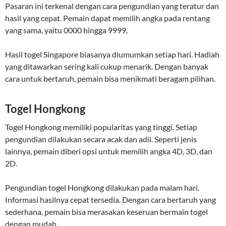
Pasaran ini terkenal dengan cara pengundian yang teratur dan
hasil yang cepat. Pemain dapat memilih angka pada rentang
yang sama, yaitu 0000 hingga 9999.
Hasil togel Singapore biasanya diumumkan setiap hari. Hadiah
yang ditawarkan sering kali cukup menarik. Dengan banyak
cara untuk bertaruh, pemain bisa menikmati beragam pilihan.
Togel Hongkong
Togel Hongkong memiliki popularitas yang tinggi. Setiap
pengundian dilakukan secara acak dan adil. Seperti jenis
lainnya, pemain diberi opsi untuk memilih angka 4D, 3D, dan
2D.
Pengundian togel Hongkong dilakukan pada malam hari.
Informasi hasilnya cepat tersedia. Dengan cara bertaruh yang
sederhana, pemain bisa merasakan keseruan bermain togel
dengan mudah.