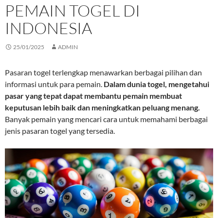
PEMAIN TOGEL DI
INDONESIA
25/01/2025
ADMIN
Pasaran togel terlengkap menawarkan berbagai pilihan dan
informasi untuk para pemain.
Dalam dunia togel, mengetahui
pasar yang tepat dapat membantu pemain membuat
keputusan lebih baik dan meningkatkan peluang menang.
Banyak pemain yang mencari cara untuk memahami berbagai
jenis pasaran togel yang tersedia.