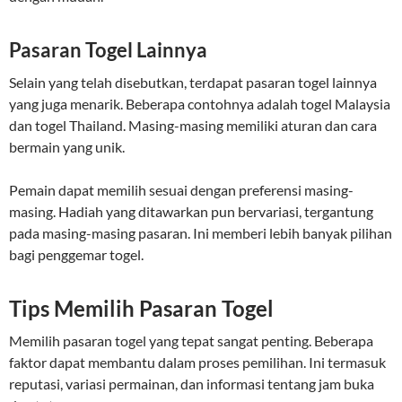
Pasaran Togel Lainnya
Selain yang telah disebutkan, terdapat pasaran togel lainnya
yang juga menarik. Beberapa contohnya adalah togel Malaysia
dan togel Thailand. Masing-masing memiliki aturan dan cara
bermain yang unik.
Pemain dapat memilih sesuai dengan preferensi masing-
masing. Hadiah yang ditawarkan pun bervariasi, tergantung
pada masing-masing pasaran. Ini memberi lebih banyak pilihan
bagi penggemar togel.
Tips Memilih Pasaran Togel
Memilih pasaran togel yang tepat sangat penting. Beberapa
faktor dapat membantu dalam proses pemilihan. Ini termasuk
reputasi, variasi permainan, dan informasi tentang jam buka