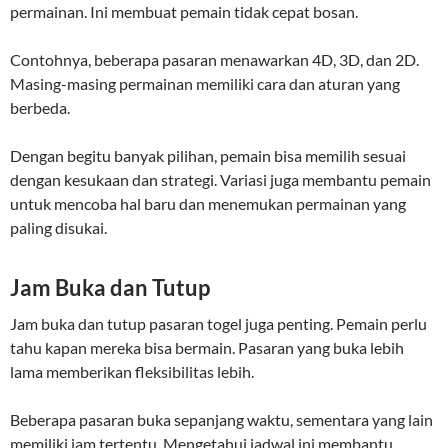
permainan. Ini membuat pemain tidak cepat bosan.
Contohnya, beberapa pasaran menawarkan 4D, 3D, dan 2D.
Masing-masing permainan memiliki cara dan aturan yang
berbeda.
Dengan begitu banyak pilihan, pemain bisa memilih sesuai
dengan kesukaan dan strategi. Variasi juga membantu pemain
untuk mencoba hal baru dan menemukan permainan yang
paling disukai.
Jam Buka dan Tutup
Jam buka dan tutup pasaran togel juga penting. Pemain perlu
tahu kapan mereka bisa bermain. Pasaran yang buka lebih
lama memberikan fleksibilitas lebih.
Beberapa pasaran buka sepanjang waktu, sementara yang lain
memiliki jam tertentu. Mengetahui jadwal ini membantu