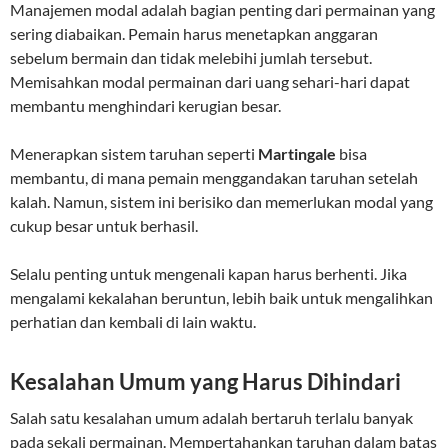
Manajemen modal adalah bagian penting dari permainan yang
sering diabaikan. Pemain harus menetapkan anggaran
sebelum bermain dan tidak melebihi jumlah tersebut.
Memisahkan modal permainan dari uang sehari-hari dapat
membantu menghindari kerugian besar.
Menerapkan sistem taruhan seperti
Martingale
bisa
membantu, di mana pemain menggandakan taruhan setelah
kalah. Namun, sistem ini berisiko dan memerlukan modal yang
cukup besar untuk berhasil.
Selalu penting untuk mengenali kapan harus berhenti. Jika
mengalami kekalahan beruntun, lebih baik untuk mengalihkan
perhatian dan kembali di lain waktu.
Kesalahan Umum yang Harus Dihindari
Salah satu kesalahan umum adalah bertaruh terlalu banyak
pada sekali permainan. Mempertahankan taruhan dalam batas