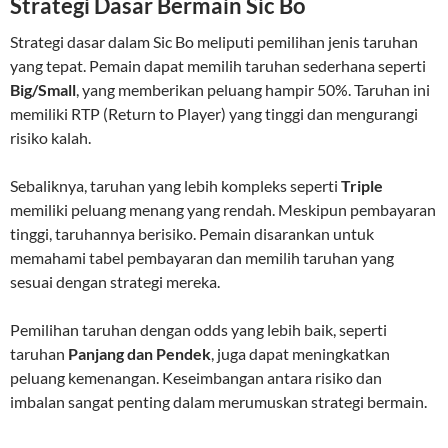
Strategi Dasar Bermain Sic Bo
Strategi dasar dalam Sic Bo meliputi pemilihan jenis taruhan
yang tepat. Pemain dapat memilih taruhan sederhana seperti
Big/Small
, yang memberikan peluang hampir 50%. Taruhan ini
memiliki RTP (Return to Player) yang tinggi dan mengurangi
risiko kalah.
Sebaliknya, taruhan yang lebih kompleks seperti
Triple
memiliki peluang menang yang rendah. Meskipun pembayaran
tinggi, taruhannya berisiko. Pemain disarankan untuk
memahami tabel pembayaran dan memilih taruhan yang
sesuai dengan strategi mereka.
Pemilihan taruhan dengan odds yang lebih baik, seperti
taruhan
Panjang dan Pendek
, juga dapat meningkatkan
peluang kemenangan. Keseimbangan antara risiko dan
imbalan sangat penting dalam merumuskan strategi bermain.