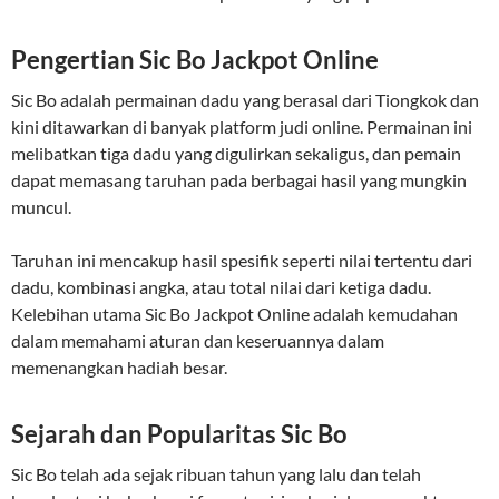
Pengertian Sic Bo Jackpot Online
Sic Bo adalah permainan dadu yang berasal dari Tiongkok dan
kini ditawarkan di banyak platform judi online. Permainan ini
melibatkan tiga dadu yang digulirkan sekaligus, dan pemain
dapat memasang taruhan pada berbagai hasil yang mungkin
muncul.
Taruhan ini mencakup hasil spesifik seperti nilai tertentu dari
dadu, kombinasi angka, atau total nilai dari ketiga dadu.
Kelebihan utama Sic Bo Jackpot Online adalah kemudahan
dalam memahami aturan dan keseruannya dalam
memenangkan hadiah besar.
Sejarah dan Popularitas Sic Bo
Sic Bo telah ada sejak ribuan tahun yang lalu dan telah