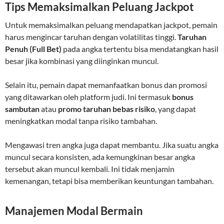
Tips Memaksimalkan Peluang Jackpot
Untuk memaksimalkan peluang mendapatkan jackpot, pemain
harus mengincar taruhan dengan volatilitas tinggi.
Taruhan
Penuh (Full Bet)
pada angka tertentu bisa mendatangkan hasil
besar jika kombinasi yang diinginkan muncul.
Selain itu, pemain dapat memanfaatkan bonus dan promosi
yang ditawarkan oleh platform judi. Ini termasuk
bonus
sambutan
atau
promo taruhan bebas risiko
, yang dapat
meningkatkan modal tanpa risiko tambahan.
Mengawasi tren angka juga dapat membantu. Jika suatu angka
muncul secara konsisten, ada kemungkinan besar angka
tersebut akan muncul kembali. Ini tidak menjamin
kemenangan, tetapi bisa memberikan keuntungan tambahan.
Manajemen Modal Bermain