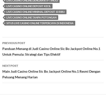
LIVE CASINO ONLINE DENGAN RTP TINGGI
LIVE CASINO ONLINE DEPOSIT KECIL
LIVE CASINO ONLINE MINIMAL DEPOSIT 10 RIBU
LIVE CASINO ONLINE TANPA POTONGAN
SITUS LIVE CASINO ONLINE TERPERCAYA DI INDONESIA
Post
PREVIOUS POST
navigation
Panduan Menang di Judi Casino Online Sic Bo Jackpot Online No.1
Untuk Pemula: Strategi dan Tips Efektif
NEXT POST
Main Judi Casino Online Sic Bo Jackpot Online No.1 Resmi Dengan
Peluang Menang Harian