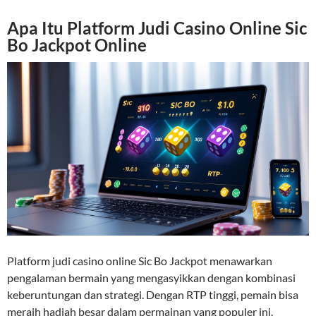
Apa Itu Platform Judi Casino Online Sic
Bo Jackpot Online
Platform judi casino online Sic Bo Jackpot menawarkan
pengalaman bermain yang mengasyikkan dengan kombinasi
keberuntungan dan strategi. Dengan RTP tinggi, pemain bisa
meraih hadiah besar dalam permainan yang populer ini.