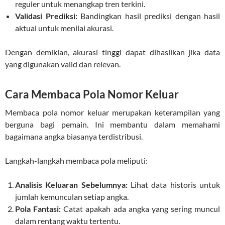
reguler untuk menangkap tren terkini.
Validasi Prediksi:
Bandingkan hasil prediksi dengan hasil
aktual untuk menilai akurasi.
Dengan demikian, akurasi tinggi dapat dihasilkan jika data
yang digunakan valid dan relevan.
Cara Membaca Pola Nomor Keluar
Membaca pola nomor keluar merupakan keterampilan yang
berguna bagi pemain. Ini membantu dalam memahami
bagaimana angka biasanya terdistribusi.
Langkah-langkah membaca pola meliputi:
Analisis Keluaran Sebelumnya:
Lihat data historis untuk
jumlah kemunculan setiap angka.
Pola Fantasi:
Catat apakah ada angka yang sering muncul
dalam rentang waktu tertentu.