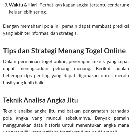
Waktu & Hari:
Perhatikan kapan angka tertentu cenderung
keluar lebih sering.
Dengan memahami pola ini, pemain dapat membuat prediksi
yang lebih terinformasi dan strategis.
Tips dan Strategi Menang Togel Online
Dalam permainan togel online, penerapan teknik yang tepat
dapat meningkatkan peluang menang. Berikut adalah
beberapa tips penting yang dapat digunakan untuk meraih
hasil yang lebih baik.
Teknik Analisa Angka Jitu
Teknik analisa angka jitu melibatkan pengamatan terhadap
pola angka yang muncul sebelumnya. Banyak pemain
menggunakan data historis untuk menentukan angka mana
yang memiliki kemungkinan tinggi untuk muncul kembali.