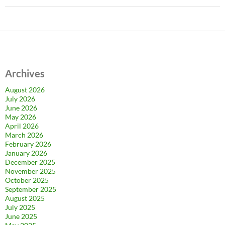
Archives
August 2026
July 2026
June 2026
May 2026
April 2026
March 2026
February 2026
January 2026
December 2025
November 2025
October 2025
September 2025
August 2025
July 2025
June 2025