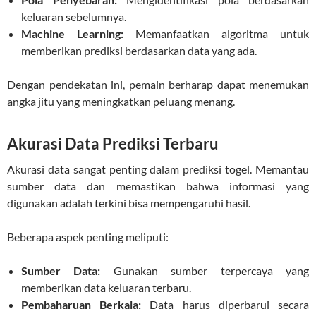
keluaran sebelumnya.
Machine Learning:
Memanfaatkan algoritma untuk
memberikan prediksi berdasarkan data yang ada.
Dengan pendekatan ini, pemain berharap dapat menemukan
angka jitu yang meningkatkan peluang menang.
Akurasi Data Prediksi Terbaru
Akurasi data sangat penting dalam prediksi togel. Memantau
sumber data dan memastikan bahwa informasi yang
digunakan adalah terkini bisa mempengaruhi hasil.
Beberapa aspek penting meliputi:
Sumber Data:
Gunakan sumber terpercaya yang
memberikan data keluaran terbaru.
Pembaharuan Berkala:
Data harus diperbarui secara