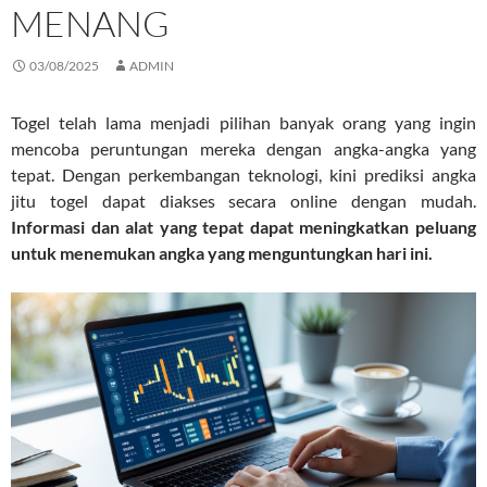
MENANG
03/08/2025
ADMIN
Togel telah lama menjadi pilihan banyak orang yang ingin
mencoba peruntungan mereka dengan angka-angka yang
tepat. Dengan perkembangan teknologi, kini prediksi angka
jitu togel dapat diakses secara online dengan mudah.
Informasi dan alat yang tepat dapat meningkatkan peluang
untuk menemukan angka yang menguntungkan hari ini.