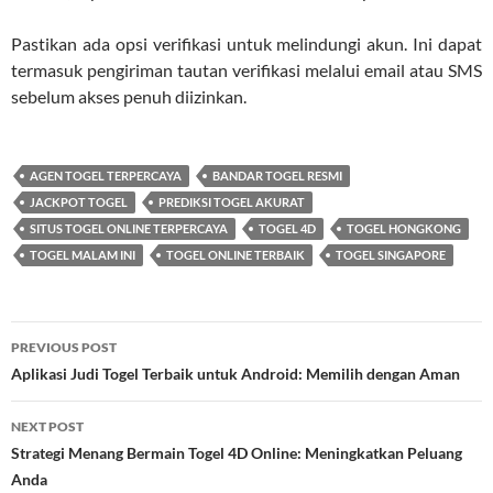
Pastikan ada opsi verifikasi untuk melindungi akun. Ini dapat
termasuk pengiriman tautan verifikasi melalui email atau SMS
sebelum akses penuh diizinkan.
AGEN TOGEL TERPERCAYA
BANDAR TOGEL RESMI
JACKPOT TOGEL
PREDIKSI TOGEL AKURAT
SITUS TOGEL ONLINE TERPERCAYA
TOGEL 4D
TOGEL HONGKONG
TOGEL MALAM INI
TOGEL ONLINE TERBAIK
TOGEL SINGAPORE
Post
PREVIOUS POST
navigation
Aplikasi Judi Togel Terbaik untuk Android: Memilih dengan Aman
NEXT POST
Strategi Menang Bermain Togel 4D Online: Meningkatkan Peluang
Anda