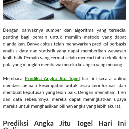
Dengan banyaknya sumber dan algoritma yang tersedia,
penting bagi pemain untuk memilih metode yang dapat
diandalkan. Banyak situs telah menawarkan prediksi berbasis
analisis data dan statistik yang dapat memberikan wawasan
lebih baik. Pemain yang cermat selalu mencari tahu teknik dan
pola yang mungkin membawa mereka ke angka yang menang.
Membaca
Prediksi Angka Jitu Togel
hari ini secara online
memberi pemain kesempatan untuk tetap terinformasi dan
membuat keputusan yang lebih baik. Dengan memahami tren
dan data sebelumnya, mereka dapat meningkatkan upaya
mereka untuk menghasilkan pilihan angka yang lebih akurat.
Prediksi Angka Jitu Togel Hari Ini