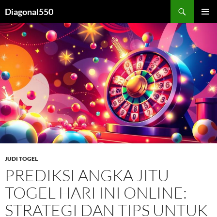
Search
Diagonal550
SKIP
PRIMAR
TO
MENU
CONTENT
JUDI TOGEL
PREDIKSI ANGKA JITU
TOGEL HARI INI ONLINE:
STRATEGI DAN TIPS UNTUK