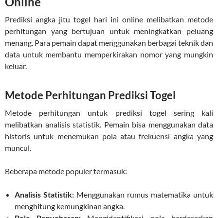
Online
Prediksi angka jitu togel hari ini online melibatkan metode
perhitungan yang bertujuan untuk meningkatkan peluang
menang. Para pemain dapat menggunakan berbagai teknik dan
data untuk membantu memperkirakan nomor yang mungkin
keluar.
Metode Perhitungan Prediksi Togel
Metode perhitungan untuk prediksi togel sering kali
melibatkan analisis statistik. Pemain bisa menggunakan data
historis untuk menemukan pola atau frekuensi angka yang
muncul.
Beberapa metode populer termasuk:
Analisis Statistik:
Menggunakan rumus matematika untuk
menghitung kemungkinan angka.
Pola Penyebaran:
Mengidentifikasi pola berdasarkan