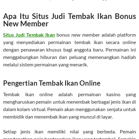
Apa Itu Situs Judi Tembak Ikan Bonus
New Member
Situs Judi Tembak Ikan
bonus new member adalah platform
yang menyediakan permainan tembak ikan secara online
dengan penawaran khusus bagi anggota baru. Permainan ini
menggabungkan hiburan dan peluang memenangkan hadiah
melalui sistem permainan yang menarik.
Pengertian Tembak Ikan Online
Tembak ikan online adalah permainan kasino yang
mengharuskan pemain untuk menembak berbagai jenis ikan di
dalam kolam virtual. Pemain akan menggunakan senjata untuk
membidik dan menembak ikan yang muncul di layar.
Setiap jenis ikan memiliki nilai yang berbeda. Pemain
mendapatkan poin berdasarkan ikan yang tertembak. Semakin