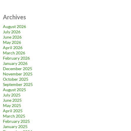
Archives
August 2026
July 2026
June 2026
May 2026
April 2026
March 2026
February 2026
January 2026
December 2025
November 2025
October 2025
September 2025
August 2025
July 2025
June 2025
May 2025
April 2025
March 2025
February 2025
January 2025