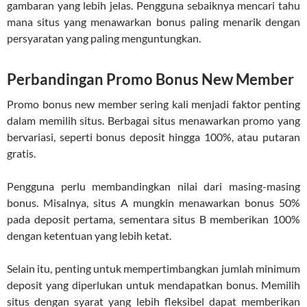
gambaran yang lebih jelas. Pengguna sebaiknya mencari tahu
mana situs yang menawarkan bonus paling menarik dengan
persyaratan yang paling menguntungkan.
Perbandingan Promo Bonus New Member
Promo bonus new member sering kali menjadi faktor penting
dalam memilih situs. Berbagai situs menawarkan promo yang
bervariasi, seperti bonus deposit hingga 100%, atau putaran
gratis.
Pengguna perlu membandingkan nilai dari masing-masing
bonus. Misalnya, situs A mungkin menawarkan bonus 50%
pada deposit pertama, sementara situs B memberikan 100%
dengan ketentuan yang lebih ketat.
Selain itu, penting untuk mempertimbangkan jumlah minimum
deposit yang diperlukan untuk mendapatkan bonus. Memilih
situs dengan syarat yang lebih fleksibel dapat memberikan