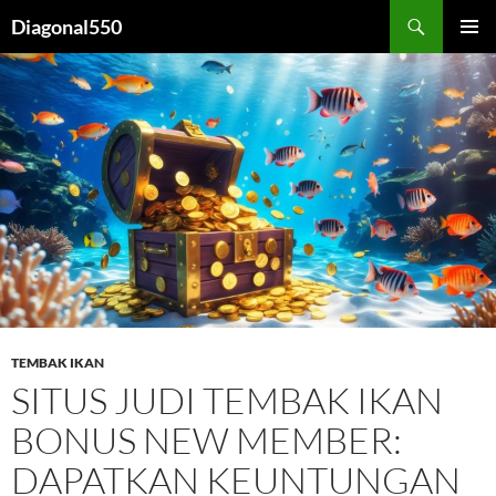
Search
Diagonal550
SKIP
PRIMAR
TO
MENU
CONTENT
TEMBAK IKAN
SITUS JUDI TEMBAK IKAN
BONUS NEW MEMBER:
DAPATKAN KEUNTUNGAN