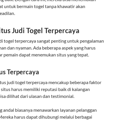
pat untuk bermain togel tanpa khawatir akan
adilan.
tus Judi Togel Terpercaya
udi togel terpercaya sangat penting untuk pengalaman
man dan nyaman. Ada beberapa aspek yang harus
ar pemain dapat menemukan situs yang tepat.
tus Terpercaya
itus judi togel terpercaya mencakup beberapa faktor
situs harus memiliki reputasi baik di kalangan
isa dilihat dari ulasan dan testimonial.
ng andal biasanya menawarkan layanan pelanggan
 Mereka harus dapat dihubungi melalui berbagai