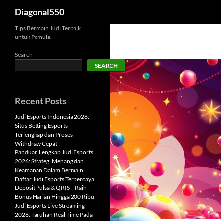
Search
Diagonal550
Tips Bermain Judi Terbaik
untuk Pemula.
Search
SEARCH
Recent Posts
Judi Esports Indonesia 2026:
Situs Betting Esports
Terlengkap dan Proses
Withdraw Cepat
Panduan Lengkap Judi Esports
2026: Strategi Menang dan
Keamanan Dalam Bermain
Daftar Judi Esports Terpercaya
Deposit Pulsa & QRIS – Raih
Bonus Harian Hingga 200 Ribu
Judi Esports Live Streaming
2026: Taruhan Real Time Pada