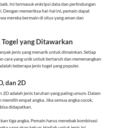
aik. Ini termasuk enkripsi data dan perlindungan
i. Dengan memeriksa hal-hal ini, pemain dapat
wa mereka bermain di situs yang aman dan
s Togel yang Ditawarkan
anyak jenis yang menarik untuk dimainkan. Setiap
an cara yang unik untuk bertaruh dan memenangkan
adalah beberapa jenis togel yang populer.
D, dan 2D
an 2D adalah jenis taruhan yang paling umum. Dalam
n memilih empat angka. Jika semua angka cocok,
bisa didapatkan.
tkan tiga angka. Pemain harus menebak kombinasi
angka yang akan keluar. Hadiah untuk jenis ini