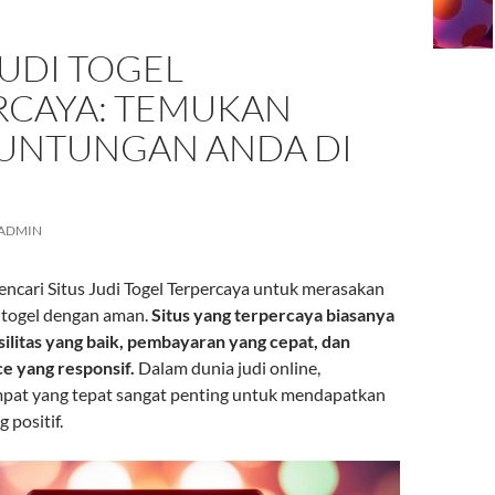
JUDI TOGEL
RCAYA: TEMUKAN
UNTUNGAN ANDA DI
ADMIN
ncari Situs Judi Togel Terpercaya untuk merasakan
 togel dengan aman.
Situs yang terpercaya biasanya
litas yang baik, pembayaran yang cepat, dan
e yang responsif.
Dalam dunia judi online,
at yang tepat sangat penting untuk mendapatkan
 positif.