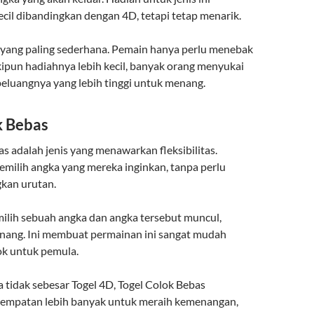
ecil dibandingkan dengan 4D, tetapi tetap menarik.
 yang paling sederhana. Pemain hanya perlu menebak
ipun hadiahnya lebih kecil, banyak orang menyukai
 peluangnya yang lebih tinggi untuk menang.
k Bebas
s adalah jenis yang menawarkan fleksibilitas.
milih angka yang mereka inginkan, tanpa perlu
an urutan.
ilih sebuah angka dan angka tersebut muncul,
nang. Ini membuat permainan ini sangat mudah
ok untuk pemula.
 tidak sebesar Togel 4D, Togel Colok Bebas
empatan lebih banyak untuk meraih kemenangan,