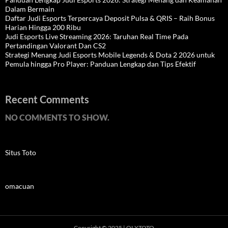
Dalam Bermain
Daftar Judi Esports Terpercaya Deposit Pulsa & QRIS – Raih Bonus
Harian Hingga 200 Ribu
Judi Esports Live Streaming 2026: Taruhan Real Time Pada
Pertandingan Valorant Dan CS2
Strategi Menang Judi Esports Mobile Legends & Dota 2 2026 untuk
Pemula hingga Pro Player: Panduan Lengkap dan Tips Efektif
Recent Comments
NO COMMENTS TO SHOW.
Situs Toto
omacuan
Copyright © 2025 |
OLXTOTO