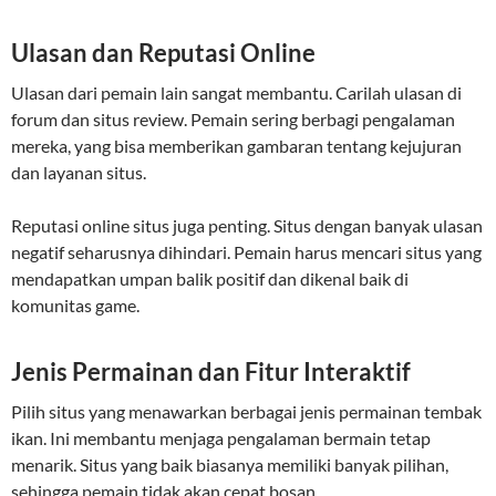
Ulasan dan Reputasi Online
Ulasan dari pemain lain sangat membantu. Carilah ulasan di
forum dan situs review. Pemain sering berbagi pengalaman
mereka, yang bisa memberikan gambaran tentang kejujuran
dan layanan situs.
Reputasi online situs juga penting. Situs dengan banyak ulasan
negatif seharusnya dihindari. Pemain harus mencari situs yang
mendapatkan umpan balik positif dan dikenal baik di
komunitas game.
Jenis Permainan dan Fitur Interaktif
Pilih situs yang menawarkan berbagai jenis permainan tembak
ikan. Ini membantu menjaga pengalaman bermain tetap
menarik. Situs yang baik biasanya memiliki banyak pilihan,
sehingga pemain tidak akan cepat bosan.