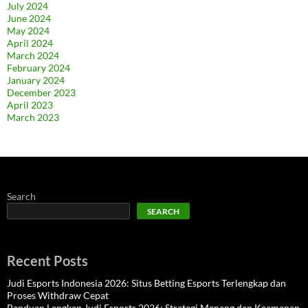
July 2024
June 2024
May 2024
April 2024
March 2024
February 2024
January 2024
December 2023
April 2023
March 2023
Search
SEARCH
Recent Posts
Judi Esports Indonesia 2026: Situs Betting Esports Terlengkap dan
Proses Withdraw Cepat
Panduan Lengkap Judi Esports 2026: Strategi Menang dan Keamanan