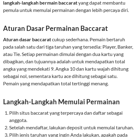
langkah-langkah bermain baccarat
yang dapat membantu
pemula untuk memulai permainan dengan lebih percaya diri.
Aturan Dasar Permainan Baccarat
Aturan dasar baccarat
cukup sederhana. Pemain bertaruh
pada salah satu dari tiga taruhan yang tersedia: Player, Banker,
atau Tie. Setiap permainan dimulai dengan dua kartu yang
dibagikan, dan tujuannya adalah untuk mendapatkan total
angka yang mendekati 9. Angka 10 dan kartu wajah dihitung
sebagai nol, sementara kartu ace dihitung sebagai satu.
Pemain yang mendapatkan total tertinggi menang.
Langkah-Langkah Memulai Permainan
Pilih situs baccarat yang terpercaya dan daftar sebagai
anggota.
Setelah mendaftar, lakukan deposit untuk memulai taruhan.
Pilih jenis taruhan yang ingin Anda lakukan, apakah pada