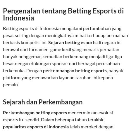
Pengenalan tentang Betting Esports di
Indonesia
Betting esports di Indonesia mengalami pertumbuhan yang
pesat seiring dengan meningkatnya minat terhadap permainan
berbasis kompetisi ini.
Sejarah betting esports
di negara ini
berawal dari turnamen-game kecil yang menarik perhatian
banyak penggemar, kemudian berkembang menjadi liga-liga
besar dengan dukungan sponsor dari berbagai perusahaan
terkemuka. Dengan
perkembangan betting esports
, banyak
platform yang menawarkan layanan taruhan ini kepada
pemain.
Sejarah dan Perkembangan
Perkembangan betting esports
mencerminkan evolusi
esports itu sendiri. Dalam beberapa tahun terakhir,
popularitas esports di Indonesia
telah meroket dengan