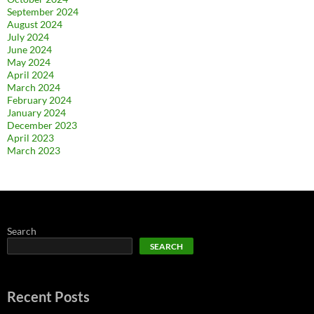
September 2024
August 2024
July 2024
June 2024
May 2024
April 2024
March 2024
February 2024
January 2024
December 2023
April 2023
March 2023
Search
SEARCH
Recent Posts