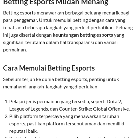
Betting Esports Mudah Menang
Betting esports menawarkan berbagai peluang menarik bagi
para penggemar. Untuk memulai betting dengan cara yang
tepat, ada beberapa langkah yang perlu diperhatikan. Peluang
ini juga disertai dengan
keuntungan betting esports
yang
signifikan, terutama dalam hal transparansi dan variasi
permainan.
Cara Memulai Betting Esports
Sebelum terjun ke dunia betting esports, penting untuk
memahami langkah-langkah yang diperlukan:
Pelajari jenis permainan yang tersedia, seperti Dota 2,
League of Legends, dan Counter-Strike: Global Offensive.
Pilih platform terpercaya yang menawarkan taruhan
esports, pastikan platform tersebut aman dan memiliki
reputasi baik.