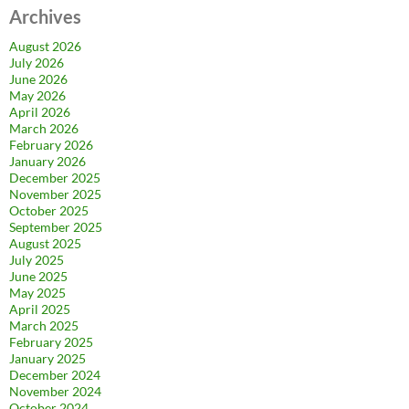
Archives
August 2026
July 2026
June 2026
May 2026
April 2026
March 2026
February 2026
January 2026
December 2025
November 2025
October 2025
September 2025
August 2025
July 2025
June 2025
May 2025
April 2025
March 2025
February 2025
January 2025
December 2024
November 2024
October 2024