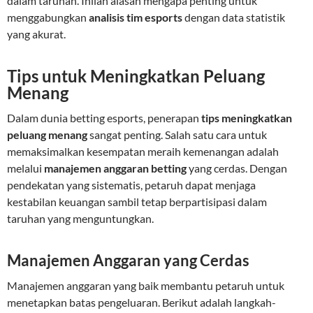
dalam taruhan. Inilah alasan mengapa penting untuk
menggabungkan
analisis tim esports
dengan data statistik
yang akurat.
Tips untuk Meningkatkan Peluang
Menang
Dalam dunia betting esports, penerapan
tips meningkatkan
peluang menang
sangat penting. Salah satu cara untuk
memaksimalkan kesempatan meraih kemenangan adalah
melalui
manajemen anggaran betting
yang cerdas. Dengan
pendekatan yang sistematis, petaruh dapat menjaga
kestabilan keuangan sambil tetap berpartisipasi dalam
taruhan yang menguntungkan.
Manajemen Anggaran yang Cerdas
Manajemen anggaran yang baik membantu petaruh untuk
menetapkan batas pengeluaran. Berikut adalah langkah-