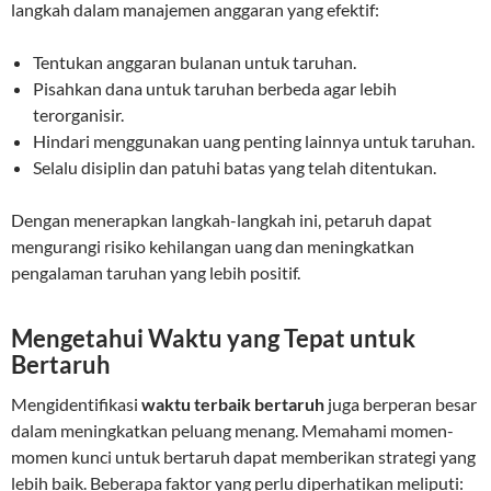
langkah dalam manajemen anggaran yang efektif:
Tentukan anggaran bulanan untuk taruhan.
Pisahkan dana untuk taruhan berbeda agar lebih
terorganisir.
Hindari menggunakan uang penting lainnya untuk taruhan.
Selalu disiplin dan patuhi batas yang telah ditentukan.
Dengan menerapkan langkah-langkah ini, petaruh dapat
mengurangi risiko kehilangan uang dan meningkatkan
pengalaman taruhan yang lebih positif.
Mengetahui Waktu yang Tepat untuk
Bertaruh
Mengidentifikasi
waktu terbaik bertaruh
juga berperan besar
dalam meningkatkan peluang menang. Memahami momen-
momen kunci untuk bertaruh dapat memberikan strategi yang
lebih baik. Beberapa faktor yang perlu diperhatikan meliputi: