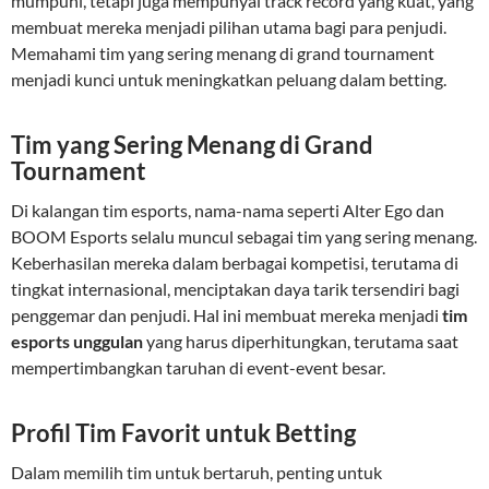
mumpuni, tetapi juga mempunyai track record yang kuat, yang
membuat mereka menjadi pilihan utama bagi para penjudi.
Memahami tim yang sering menang di grand tournament
menjadi kunci untuk meningkatkan peluang dalam betting.
Tim yang Sering Menang di Grand
Tournament
Di kalangan tim esports, nama-nama seperti Alter Ego dan
BOOM Esports selalu muncul sebagai tim yang sering menang.
Keberhasilan mereka dalam berbagai kompetisi, terutama di
tingkat internasional, menciptakan daya tarik tersendiri bagi
penggemar dan penjudi. Hal ini membuat mereka menjadi
tim
esports unggulan
yang harus diperhitungkan, terutama saat
mempertimbangkan taruhan di event-event besar.
Profil Tim Favorit untuk Betting
Dalam memilih tim untuk bertaruh, penting untuk