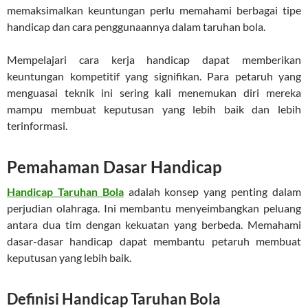
memaksimalkan keuntungan perlu memahami berbagai tipe
handicap dan cara penggunaannya dalam taruhan bola.
Mempelajari cara kerja handicap dapat memberikan
keuntungan kompetitif yang signifikan. Para petaruh yang
menguasai teknik ini sering kali menemukan diri mereka
mampu membuat keputusan yang lebih baik dan lebih
terinformasi.
Pemahaman Dasar Handicap
Handicap Taruhan Bola
adalah konsep yang penting dalam
perjudian olahraga. Ini membantu menyeimbangkan peluang
antara dua tim dengan kekuatan yang berbeda. Memahami
dasar-dasar handicap dapat membantu petaruh membuat
keputusan yang lebih baik.
Definisi Handicap Taruhan Bola