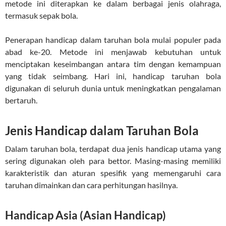
metode ini diterapkan ke dalam berbagai jenis olahraga,
termasuk sepak bola.
Penerapan handicap dalam taruhan bola mulai populer pada
abad ke-20. Metode ini menjawab kebutuhan untuk
menciptakan keseimbangan antara tim dengan kemampuan
yang tidak seimbang. Hari ini, handicap taruhan bola
digunakan di seluruh dunia untuk meningkatkan pengalaman
bertaruh.
Jenis Handicap dalam Taruhan Bola
Dalam taruhan bola, terdapat dua jenis handicap utama yang
sering digunakan oleh para bettor. Masing-masing memiliki
karakteristik dan aturan spesifik yang memengaruhi cara
taruhan dimainkan dan cara perhitungan hasilnya.
Handicap Asia (Asian Handicap)