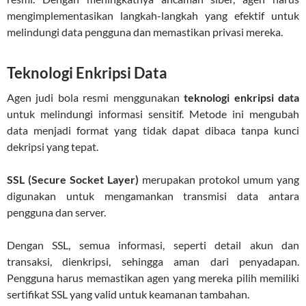
mengimplementasikan langkah-langkah yang efektif untuk
melindungi data pengguna dan memastikan privasi mereka.
Teknologi Enkripsi Data
Agen judi bola resmi menggunakan
teknologi enkripsi data
untuk melindungi informasi sensitif. Metode ini mengubah
data menjadi format yang tidak dapat dibaca tanpa kunci
dekripsi yang tepat.
SSL (Secure Socket Layer)
merupakan protokol umum yang
digunakan untuk mengamankan transmisi data antara
pengguna dan server.
Dengan SSL, semua informasi, seperti detail akun dan
transaksi, dienkripsi, sehingga aman dari penyadapan.
Pengguna harus memastikan agen yang mereka pilih memiliki
sertifikat SSL yang valid untuk keamanan tambahan.