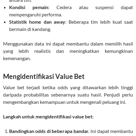
Kondisi pemain
: Cedera atau suspensi dapat
mempengaruhi performa.
Statistik home dan away
: Beberapa tim lebih kuat saat
bermain di kandang.
Menggunakan data ini dapat membantu dalam memilih hasil
yang lebih realistis dan meningkatkan kemungkinan
kemenangan.
Mengidentifikasi Value Bet
Value bet terjadi ketika odds yang ditawarkan lebih tinggi
daripada probabilitas sebenarnya suatu hasil. Penjudi perlu
mengembangkan kemampuan untuk mengenali peluang ini.
Langkah untuk mengidentifikasi value bet:
Bandingkan odds di beberapa bandar.
Ini dapat membantu