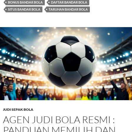
BONUS BANDAR BOLA
DAFTAR BANDAR BOLA
SITUS BANDAR BOLA
TARUHAN BANDAR BOLA
JUDI SEPAK BOLA
AGEN JUDI BOLA RESMI :
PANDUAN MEMILIH DAN