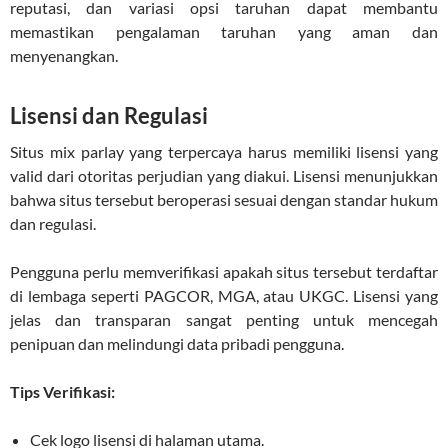
reputasi, dan variasi opsi taruhan dapat membantu
memastikan pengalaman taruhan yang aman dan
menyenangkan.
Lisensi dan Regulasi
Situs mix parlay yang terpercaya harus memiliki lisensi yang
valid dari otoritas perjudian yang diakui. Lisensi menunjukkan
bahwa situs tersebut beroperasi sesuai dengan standar hukum
dan regulasi.
Pengguna perlu memverifikasi apakah situs tersebut terdaftar
di lembaga seperti PAGCOR, MGA, atau UKGC. Lisensi yang
jelas dan transparan sangat penting untuk mencegah
penipuan dan melindungi data pribadi pengguna.
Tips Verifikasi:
Cek logo lisensi di halaman utama.