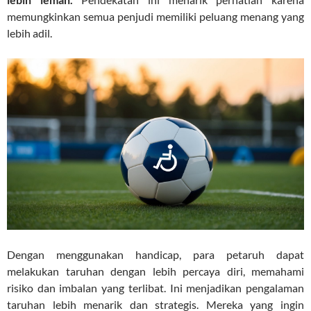
memungkinkan semua penjudi memiliki peluang menang yang
lebih adil.
Dengan menggunakan handicap, para petaruh dapat
melakukan taruhan dengan lebih percaya diri, memahami
risiko dan imbalan yang terlibat. Ini menjadikan pengalaman
taruhan lebih menarik dan strategis. Mereka yang ingin