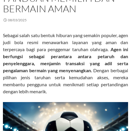
BERMAIN AMAN
08/03/2025
Sebagai salah satu bentuk hiburan yang semakin populer, agen
judi bola resmi menawarkan layanan yang aman dan
terpercaya bagi para penggemar taruhan olahraga.
Agen ini
berfungsi sebagai perantara antara petaruh dan
penyelenggara, menjamin transaksi yang adil serta
pengalaman bermain yang menyenangkan.
Dengan berbagai
pilihan jenis taruhan serta kemudahan akses, mereka
membantu pengguna untuk menikmati setiap pertandingan
dengan lebih menarik.