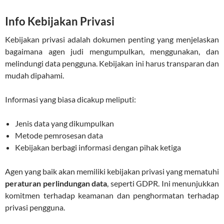
Info Kebijakan Privasi
Kebijakan privasi adalah dokumen penting yang menjelaskan
bagaimana agen judi mengumpulkan, menggunakan, dan
melindungi data pengguna. Kebijakan ini harus transparan dan
mudah dipahami.
Informasi yang biasa dicakup meliputi:
Jenis data yang dikumpulkan
Metode pemrosesan data
Kebijakan berbagi informasi dengan pihak ketiga
Agen yang baik akan memiliki kebijakan privasi yang mematuhi
peraturan perlindungan data
, seperti GDPR. Ini menunjukkan
komitmen terhadap keamanan dan penghormatan terhadap
privasi pengguna.