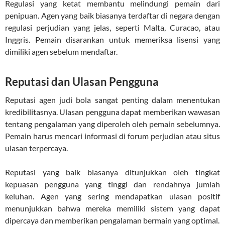
Regulasi yang ketat membantu melindungi pemain dari
penipuan. Agen yang baik biasanya terdaftar di negara dengan
regulasi perjudian yang jelas, seperti Malta, Curacao, atau
Inggris. Pemain disarankan untuk memeriksa lisensi yang
dimiliki agen sebelum mendaftar.
Reputasi dan Ulasan Pengguna
Reputasi agen judi bola sangat penting dalam menentukan
kredibilitasnya. Ulasan pengguna dapat memberikan wawasan
tentang pengalaman yang diperoleh oleh pemain sebelumnya.
Pemain harus mencari informasi di forum perjudian atau situs
ulasan terpercaya.
Reputasi yang baik biasanya ditunjukkan oleh tingkat
kepuasan pengguna yang tinggi dan rendahnya jumlah
keluhan. Agen yang sering mendapatkan ulasan positif
menunjukkan bahwa mereka memiliki sistem yang dapat
dipercaya dan memberikan pengalaman bermain yang optimal.