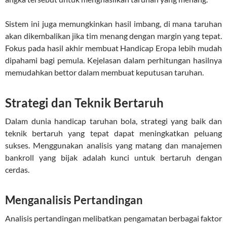
Sistem ini juga memungkinkan hasil imbang, di mana taruhan
akan dikembalikan jika tim menang dengan margin yang tepat.
Fokus pada hasil akhir membuat Handicap Eropa lebih mudah
dipahami bagi pemula. Kejelasan dalam perhitungan hasilnya
memudahkan bettor dalam membuat keputusan taruhan.
Strategi dan Teknik Bertaruh
Dalam dunia handicap taruhan bola, strategi yang baik dan
teknik bertaruh yang tepat dapat meningkatkan peluang
sukses. Menggunakan analisis yang matang dan manajemen
bankroll yang bijak adalah kunci untuk bertaruh dengan
cerdas.
Menganalisis Pertandingan
Analisis pertandingan melibatkan pengamatan berbagai faktor