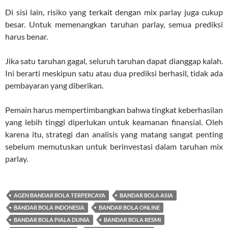
Di sisi lain, risiko yang terkait dengan mix parlay juga cukup
besar. Untuk memenangkan taruhan parlay, semua prediksi
harus benar.
Jika satu taruhan gagal, seluruh taruhan dapat dianggap kalah.
Ini berarti meskipun satu atau dua prediksi berhasil, tidak ada
pembayaran yang diberikan.
Pemain harus mempertimbangkan bahwa tingkat keberhasilan
yang lebih tinggi diperlukan untuk keamanan finansial. Oleh
karena itu, strategi dan analisis yang matang sangat penting
sebelum memutuskan untuk berinvestasi dalam taruhan mix
parlay.
AGEN BANDAR BOLA TERPERCAYA
BANDAR BOLA ASIA
BANDAR BOLA INDONESIA
BANDAR BOLA ONLINE
BANDAR BOLA PIALA DUNIA
BANDAR BOLA RESMI