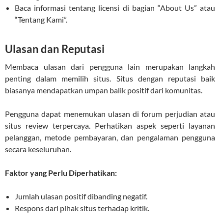
Baca informasi tentang licensi di bagian “About Us” atau
“Tentang Kami”.
Ulasan dan Reputasi
Membaca ulasan dari pengguna lain merupakan langkah
penting dalam memilih situs. Situs dengan reputasi baik
biasanya mendapatkan umpan balik positif dari komunitas.
Pengguna dapat menemukan ulasan di forum perjudian atau
situs review terpercaya. Perhatikan aspek seperti layanan
pelanggan, metode pembayaran, dan pengalaman pengguna
secara keseluruhan.
Faktor yang Perlu Diperhatikan:
Jumlah ulasan positif dibanding negatif.
Respons dari pihak situs terhadap kritik.