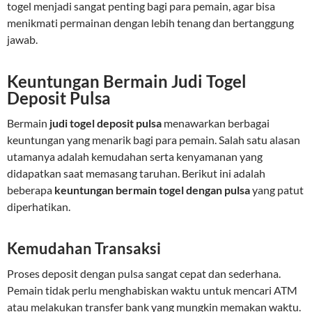
togel menjadi sangat penting bagi para pemain, agar bisa
menikmati permainan dengan lebih tenang dan bertanggung
jawab.
Keuntungan Bermain Judi Togel
Deposit Pulsa
Bermain
judi togel deposit pulsa
menawarkan berbagai
keuntungan yang menarik bagi para pemain. Salah satu alasan
utamanya adalah kemudahan serta kenyamanan yang
didapatkan saat memasang taruhan. Berikut ini adalah
beberapa
keuntungan bermain togel dengan pulsa
yang patut
diperhatikan.
Kemudahan Transaksi
Proses deposit dengan pulsa sangat cepat dan sederhana.
Pemain tidak perlu menghabiskan waktu untuk mencari ATM
atau melakukan transfer bank yang mungkin memakan waktu.