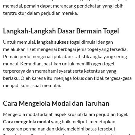
memadai, pemain dapat merancang pendekatan yang lebih
terstruktur dalam perjudian mereka.
Langkah-Langkah Dasar Bermain Togel
Untuk memulai,
langkah sukses togel
dimulai dengan
melakukan riset mengenai berbagai jenis togel yang tersedia.
Pemain perlu mengenali pola dan statistik angka yang sering
muncul. Kemudian, pastikan untuk memilih agen togel
terpercaya dan memahami syarat serta ketentuan yang
berlaku. Oleh karena itu, menjaga fokus dan tidak tergesa-gesa
menjadi kunci saat memulai.
Cara Mengelola Modal dan Taruhan
Mengelola modal adalah aspek krusial dalam perjudian togel.
Cara mengelola modal
yang baik meliputi menetapkan
anggaran permainan dan tidak melebihi batas tersebut.