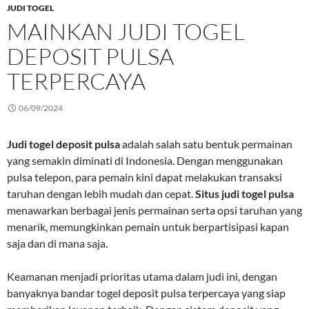
JUDI TOGEL
MAINKAN JUDI TOGEL
DEPOSIT PULSA
TERPERCAYA
06/09/2024
Judi togel deposit pulsa
adalah salah satu bentuk permainan
yang semakin diminati di Indonesia. Dengan menggunakan
pulsa telepon, para pemain kini dapat melakukan transaksi
taruhan dengan lebih mudah dan cepat.
Situs judi togel pulsa
menawarkan berbagai jenis permainan serta opsi taruhan yang
menarik, memungkinkan pemain untuk berpartisipasi kapan
saja dan di mana saja.
Keamanan menjadi prioritas utama dalam judi ini, dengan
banyaknya bandar togel deposit pulsa terpercaya yang siap