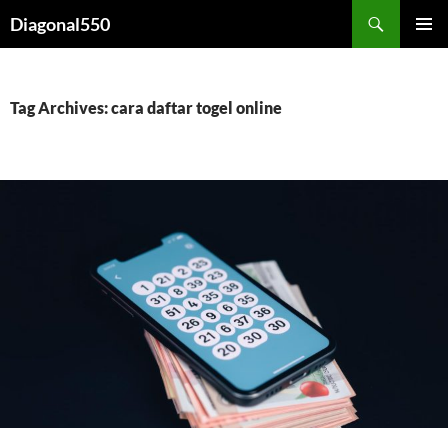
Search
Diagonal550
SKIP
PRIMAR
TO
MENU
CONTENT
Tag Archives: cara daftar togel online