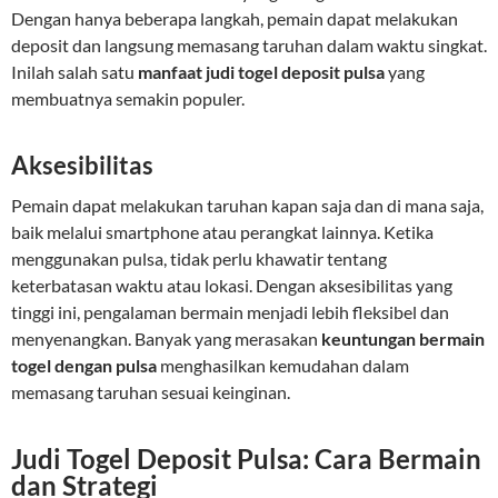
Dengan hanya beberapa langkah, pemain dapat melakukan
deposit dan langsung memasang taruhan dalam waktu singkat.
Inilah salah satu
manfaat judi togel deposit pulsa
yang
membuatnya semakin populer.
Aksesibilitas
Pemain dapat melakukan taruhan kapan saja dan di mana saja,
baik melalui smartphone atau perangkat lainnya. Ketika
menggunakan pulsa, tidak perlu khawatir tentang
keterbatasan waktu atau lokasi. Dengan aksesibilitas yang
tinggi ini, pengalaman bermain menjadi lebih fleksibel dan
menyenangkan. Banyak yang merasakan
keuntungan bermain
togel dengan pulsa
menghasilkan kemudahan dalam
memasang taruhan sesuai keinginan.
Judi Togel Deposit Pulsa: Cara Bermain
dan Strategi