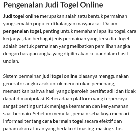
Pengenalan Judi Togel Online
Judi togel online
merupakan salah satu bentuk permainan
yang semakin populer di kalangan masyarakat. Dalam
pengenalan togel
, penting untuk memahami apa itu togel, cara
kerjanya, dan berbagai jenis permainan yang tersedia. Togel
adalah bentuk permainan yang melibatkan pemilihan angka
dengan harapan angka yang dipilih akan keluar dalam hasil
undian.
Sistem permainan
judi togel online
biasanya menggunakan
generator angka acak untuk menentukan pemenang,
memastikan bahwa hasil yang diperoleh bersifat adil dan tidak
dapat dimanipulasi. Keberadaan platform yang terpercaya
sangat penting untuk menjaga keamanan dan kenyamanan
saat bermain. Sebelum memulai, pemain sebaiknya mencari
informasi tentang
cara bermain togel
secara efektif dan
paham akan aturan yang berlaku di masing-masing situs.