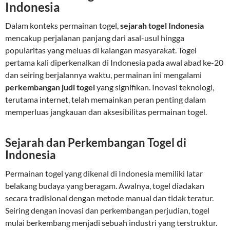
Indonesia
Dalam konteks permainan togel,
sejarah togel Indonesia
mencakup perjalanan panjang dari asal-usul hingga
popularitas yang meluas di kalangan masyarakat. Togel
pertama kali diperkenalkan di Indonesia pada awal abad ke-20
dan seiring berjalannya waktu, permainan ini mengalami
perkembangan judi togel
yang signifikan. Inovasi teknologi,
terutama internet, telah memainkan peran penting dalam
memperluas jangkauan dan aksesibilitas permainan togel.
Sejarah dan Perkembangan Togel di
Indonesia
Permainan togel yang dikenal di Indonesia memiliki latar
belakang budaya yang beragam. Awalnya, togel diadakan
secara tradisional dengan metode manual dan tidak teratur.
Seiring dengan inovasi dan perkembangan perjudian, togel
mulai berkembang menjadi sebuah industri yang terstruktur.