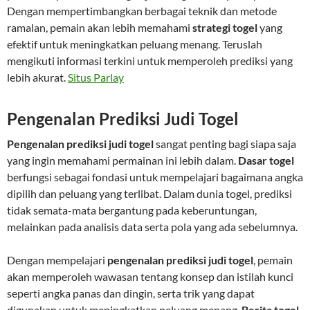
Dengan mempertimbangkan berbagai teknik dan metode
ramalan, pemain akan lebih memahami
strategi togel
yang
efektif untuk meningkatkan peluang menang. Teruslah
mengikuti informasi terkini untuk memperoleh prediksi yang
lebih akurat.
Situs Parlay
Pengenalan Prediksi Judi Togel
Pengenalan prediksi judi togel
sangat penting bagi siapa saja
yang ingin memahami permainan ini lebih dalam.
Dasar togel
berfungsi sebagai fondasi untuk mempelajari bagaimana angka
dipilih dan peluang yang terlibat. Dalam dunia togel, prediksi
tidak semata-mata bergantung pada keberuntungan,
melainkan pada analisis data serta pola yang ada sebelumnya.
Dengan mempelajari
pengenalan prediksi judi togel
, pemain
akan memperoleh wawasan tentang konsep dan istilah kunci
seperti angka panas dan dingin, serta trik yang dapat
digunakan untuk meningkatkan peluang menang.
Berita togel