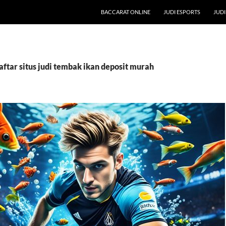
SKIP TO CONTENT
BACCARAT ONLINE
JUDI ESPORTS
JUDI
aftar situs judi tembak ikan deposit murah