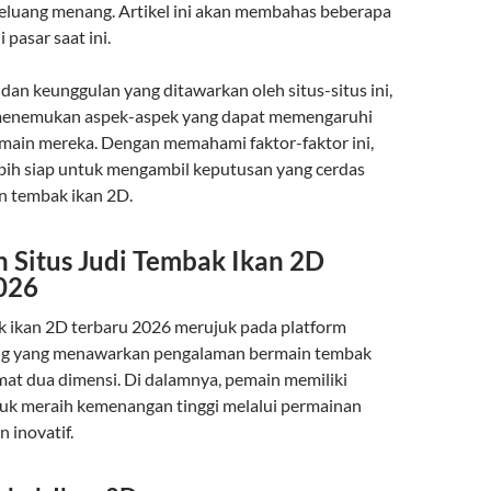
luang menang. Artikel ini akan membahas beberapa
i pasar saat ini.
dan keunggulan yang ditawarkan oleh situs-situs ini,
enemukan aspek-aspek yang dapat memengaruhi
ain mereka. Dengan memahami faktor-faktor ini,
bih siap untuk mengambil keputusan yang cerdas
n tembak ikan 2D.
n Situs Judi Tembak Ikan 2D
026
ak ikan 2D terbaru 2026 merujuk pada platform
ng yang menawarkan pengalaman bermain tembak
mat dua dimensi. Di dalamnya, pemain memiliki
uk meraih kemenangan tinggi melalui permainan
 inovatif.