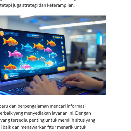
etapi juga strategi dan keterampilan.
baru dan berpengalaman mencari informasi
terbaik yang menyediakan layanan ini. Dengan
 yang tersedia, penting untuk memilih situs yang
si baik dan menawarkan fitur menarik untuk