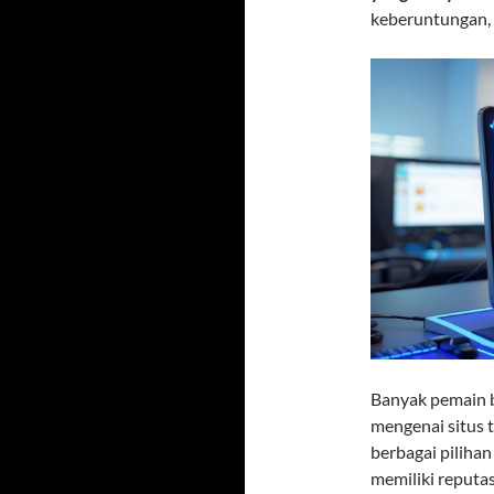
keberuntungan, t
Banyak pemain 
mengenai situs 
berbagai pilihan
memiliki reputa