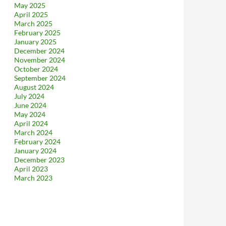
May 2025
April 2025
March 2025
February 2025
January 2025
December 2024
November 2024
October 2024
September 2024
August 2024
July 2024
June 2024
May 2024
April 2024
March 2024
February 2024
January 2024
December 2023
April 2023
March 2023