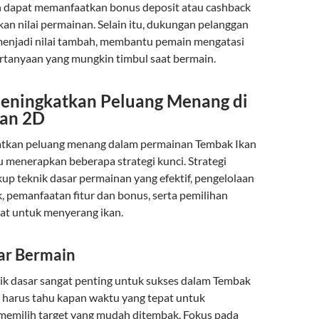
n dapat memanfaatkan bonus deposit atau cashback
an nilai permainan. Selain itu, dukungan pelanggan
menjadi nilai tambah, membantu pemain mengatasi
rtanyaan yang mungkin timbul saat bermain.
Meningkatkan Peluang Menang di
kan 2D
tkan peluang menang dalam permainan Tembak Ikan
u menerapkan beberapa strategi kunci. Strategi
up teknik dasar permainan yang efektif, pengelolaan
, pemanfaatan fitur dan bonus, serta pemilihan
pat untuk menyerang ikan.
ar Bermain
k dasar sangat penting untuk sukses dalam Tembak
 harus tahu kapan waktu yang tepat untuk
emilih target yang mudah ditembak. Fokus pada