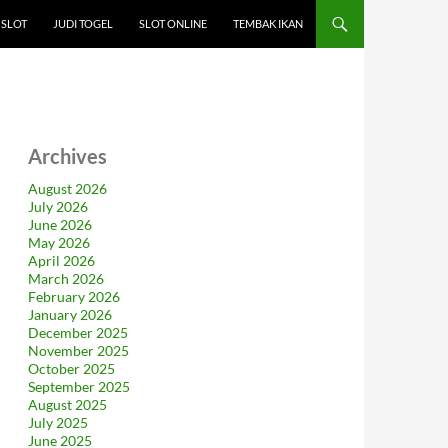
 SLOT
JUDI TOGEL
SLOT ONLINE
TEMBAK IKAN
Archives
August 2026
July 2026
June 2026
May 2026
April 2026
March 2026
February 2026
January 2026
December 2025
November 2025
October 2025
September 2025
August 2025
July 2025
June 2025