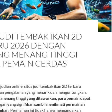
JUDI TEMBAK IKAN 2D
RU 2026 DENGAN
NG MENANG TINGGI
 PEMAIN CERDAS
udian online, situs judi tembak ikan 2D terbaru
n pengalaman yang menarik dan menguntungkan.
 menang tinggi yang ditawarkan, para pemain dapat
gan yang signifikan sambil menikmati permainan
gkan.
Permainan ini tidak hanya mengandalkan