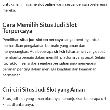
untuk memilih
game slot online
yang sesuai dengan preferensi
mereka.
Cara Memilih Situs Judi Slot
Terpercaya
Pemilihan
situs judi slot terpercaya
sangat penting untuk
memastikan pengalaman bermain yang aman dan
menyenangkan. Ada beberapa
ciri-ciri situs aman
yang dapat
membantu pemain dalam memilih platform yang tepat. Selain
itu, faktor lisensi dan
regulasi perjudian
juga memegang
peranan penting dalam menjaga keadilan dan keamanan
permainan.
Ciri-ciri Situs Judi Slot yang Aman
Situs judi slot yang aman biasanya menunjukkan beberapa ciri
khas, di antaranya: