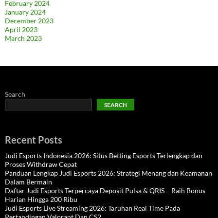
February 2024
January 2024
December 2023
April 2023
March 2023
Search
SEARCH
Recent Posts
Judi Esports Indonesia 2026: Situs Betting Esports Terlengkap dan
Proses Withdraw Cepat
Panduan Lengkap Judi Esports 2026: Strategi Menang dan Keamanan
Dalam Bermain
Daftar Judi Esports Terpercaya Deposit Pulsa & QRIS – Raih Bonus
Harian Hingga 200 Ribu
Judi Esports Live Streaming 2026: Taruhan Real Time Pada
Pertandingan Valorant Dan CS2