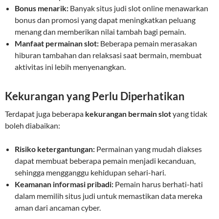
Bonus menarik:
Banyak situs judi slot online menawarkan
bonus dan promosi yang dapat meningkatkan peluang
menang dan memberikan nilai tambah bagi pemain.
Manfaat permainan slot:
Beberapa pemain merasakan
hiburan tambahan dan relaksasi saat bermain, membuat
aktivitas ini lebih menyenangkan.
Kekurangan yang Perlu Diperhatikan
Terdapat juga beberapa
kekurangan bermain slot
yang tidak
boleh diabaikan:
Risiko ketergantungan:
Permainan yang mudah diakses
dapat membuat beberapa pemain menjadi kecanduan,
sehingga mengganggu kehidupan sehari-hari.
Keamanan informasi pribadi:
Pemain harus berhati-hati
dalam memilih situs judi untuk memastikan data mereka
aman dari ancaman cyber.