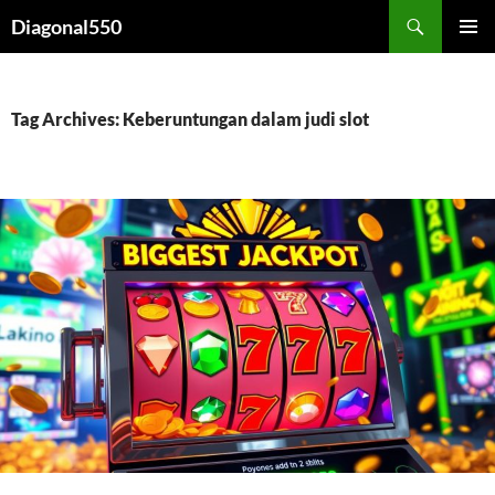
Search
Diagonal550
SKIP
PRIMAR
TO
MENU
CONTENT
Tag Archives: Keberuntungan dalam judi slot