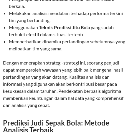
berkala.
Melakukan analisis mendalam terhadap performa terkini
tim yang bertanding.
Menggunakan
Teknik Prediksi Jitu Bola
yang sudah
terbukti efektif dalam situasi tertentu.
Memperhatikan dinamika pertandingan sebelumnya yang
melibatkan tim yang sama.
Dengan menerapkan strategi-strategi ini, seorang penjudi
dapat memperoleh wawasan yang lebih baik mengenai hasil
pertandingan yang akan datang. Kualitas analisis dan
informasi yang digunakan akan berkontribusi besar pada
kesuksesan dalam taruhan. Pendekatan berbasis algoritma
memberikan keuntungan dalam hal data yang komprehensif
dan analisis yang cepat.
Prediksi Judi Sepak Bola: Metode
Analisis Terbaik