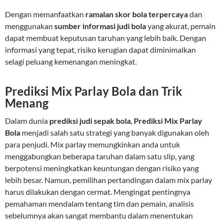
Dengan memanfaatkan
ramalan skor bola terpercaya
dan
menggunakan
sumber informasi judi bola
yang akurat, pemain
dapat membuat keputusan taruhan yang lebih baik. Dengan
informasi yang tepat, risiko kerugian dapat diminimalkan
selagi peluang kemenangan meningkat.
Prediksi Mix Parlay Bola dan Trik
Menang
Dalam dunia
prediksi judi sepak bola
,
Prediksi Mix Parlay
Bola
menjadi salah satu strategi yang banyak digunakan oleh
para penjudi. Mix parlay memungkinkan anda untuk
menggabungkan beberapa taruhan dalam satu slip, yang
berpotensi meningkatkan keuntungan dengan risiko yang
lebih besar. Namun, pemilihan pertandingan dalam mix parlay
harus dilakukan dengan cermat. Mengingat pentingnya
pemahaman mendalam tentang tim dan pemain, analisis
sebelumnya akan sangat membantu dalam menentukan