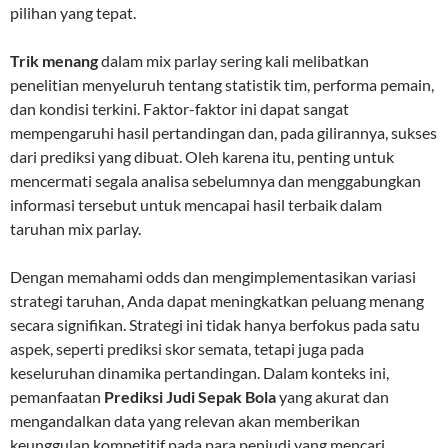
pilihan yang tepat.
Trik menang
dalam mix parlay sering kali melibatkan
penelitian menyeluruh tentang statistik tim, performa pemain,
dan kondisi terkini. Faktor-faktor ini dapat sangat
mempengaruhi hasil pertandingan dan, pada gilirannya, sukses
dari prediksi yang dibuat. Oleh karena itu, penting untuk
mencermati segala analisa sebelumnya dan menggabungkan
informasi tersebut untuk mencapai hasil terbaik dalam
taruhan mix parlay.
Dengan memahami odds dan mengimplementasikan variasi
strategi taruhan, Anda dapat meningkatkan peluang menang
secara signifikan. Strategi ini tidak hanya berfokus pada satu
aspek, seperti prediksi skor semata, tetapi juga pada
keseluruhan dinamika pertandingan. Dalam konteks ini,
pemanfaatan
Prediksi Judi Sepak Bola
yang akurat dan
mengandalkan data yang relevan akan memberikan
keunggulan kompetitif pada para penjudi yang mencari