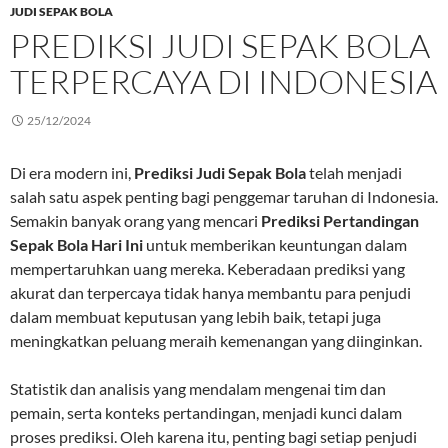
JUDI SEPAK BOLA
PREDIKSI JUDI SEPAK BOLA
TERPERCAYA DI INDONESIA
25/12/2024
Di era modern ini,
Prediksi Judi Sepak Bola
telah menjadi
salah satu aspek penting bagi penggemar taruhan di Indonesia.
Semakin banyak orang yang mencari
Prediksi Pertandingan
Sepak Bola Hari Ini
untuk memberikan keuntungan dalam
mempertaruhkan uang mereka. Keberadaan prediksi yang
akurat dan terpercaya tidak hanya membantu para penjudi
dalam membuat keputusan yang lebih baik, tetapi juga
meningkatkan peluang meraih kemenangan yang diinginkan.
Statistik dan analisis yang mendalam mengenai tim dan
pemain, serta konteks pertandingan, menjadi kunci dalam
proses prediksi. Oleh karena itu, penting bagi setiap penjudi