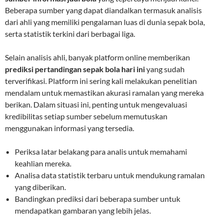
Beberapa sumber yang dapat diandalkan termasuk analisis
dari ahli yang memiliki pengalaman luas di dunia sepak bola,
serta statistik terkini dari berbagai liga.
Selain analisis ahli, banyak platform online memberikan
prediksi pertandingan sepak bola hari ini
yang sudah
terverifikasi. Platform ini sering kali melakukan penelitian
mendalam untuk memastikan akurasi ramalan yang mereka
berikan. Dalam situasi ini, penting untuk mengevaluasi
kredibilitas setiap sumber sebelum memutuskan
menggunakan informasi yang tersedia.
Periksa latar belakang para analis untuk memahami
keahlian mereka.
Analisa data statistik terbaru untuk mendukung ramalan
yang diberikan.
Bandingkan prediksi dari beberapa sumber untuk
mendapatkan gambaran yang lebih jelas.