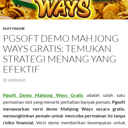
SLOT ONLINE
PGSOFT DEMO MAHJONG
WAYS GRATIS: TEMUKAN
STRATEGI MENANG YANG
EFEKTIF
22/09/2025
Pgsoft Demo Mahjong Ways Gratis
adalah salah satu
permainan slot yang menarik perhatian banyak pemain.
Pgsoft
menawarkan versi demo Mahjong Ways secara gratis,
memungkinkan pemain untuk mencoba permainan ini tanpa
risiko finansial.
Versi demo memberikan kesempatan untuk