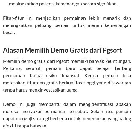
meningkatkan potensi kemenangan secara signifikan.
Fitur-fitur ini menjadikan permainan lebih menarik dan
meningkatkan peluang pemain untuk meraih kemenangan
besar.
Alasan Memilih Demo Gratis dari Pgsoft
Memilih demo gratis dari Pgsoft memiliki banyak keuntungan.
Pertama, seluruh pemain baru dapat belajar tentang
permainan tanpa risiko finansial. Kedua, pemain bisa
merasakan fitur dan grafis berkualitas tinggi yang ditawarkan
tanpa harus menginvestasikan uang.
Demo ini juga membantu dalam mengidentifikasi apakah
mereka menyukai permainan tersebut. Selain itu, pemain
dapat menguji strategi berbeda untuk menemukan yang paling
efektif tanpa batasan.