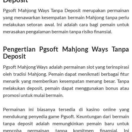
Pgsoft Mahjong Ways Tanpa Deposit merupakan permainan
yang menawarkan kesempatan bermain Mahjong tanpa perlu
melakukan setoran awal. Ini adalah cara bagi pemain untuk
merasakan pengalaman bermain tanpa risiko finansial.
Pengertian Pgsoft Mahjong Ways Tanpa
Deposit
Pgsoft Mahjong Ways adalah permainan slot yang terinspirasi
oleh tradisi Mahjong. Pemain dapat menikmati berbagai fitur
menarik yang memberikan kesempatan menang besar. Tanpa
melakukan deposit, pemain dapat menggunakan bonus atau
promosi untuk mulai bermain.
Permainan ini biasanya tersedia di kasino online yang
mendukung penyedia game Pgsoft. Keuntungan dari bermain
tanpa deposit adalah memungkinkan pemain baru untuk
mencoba permainan tanpa komitmen finansial. Ini