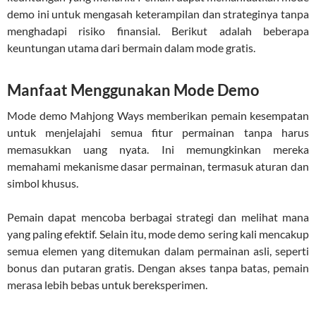
demo ini untuk mengasah keterampilan dan strateginya tanpa
menghadapi risiko finansial. Berikut adalah beberapa
keuntungan utama dari bermain dalam mode gratis.
Manfaat Menggunakan Mode Demo
Mode demo Mahjong Ways memberikan pemain kesempatan
untuk menjelajahi semua fitur permainan tanpa harus
memasukkan uang nyata. Ini memungkinkan mereka
memahami mekanisme dasar permainan, termasuk aturan dan
simbol khusus.
Pemain dapat mencoba berbagai strategi dan melihat mana
yang paling efektif. Selain itu, mode demo sering kali mencakup
semua elemen yang ditemukan dalam permainan asli, seperti
bonus dan putaran gratis. Dengan akses tanpa batas, pemain
merasa lebih bebas untuk bereksperimen.