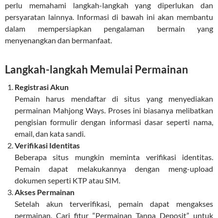
perlu memahami langkah-langkah yang diperlukan dan
persyaratan lainnya. Informasi di bawah ini akan membantu
dalam mempersiapkan pengalaman bermain yang
menyenangkan dan bermanfaat.
Langkah-langkah Memulai Permainan
Registrasi Akun
Pemain harus mendaftar di situs yang menyediakan
permainan Mahjong Ways. Proses ini biasanya melibatkan
pengisian formulir dengan informasi dasar seperti nama,
email, dan kata sandi.
Verifikasi Identitas
Beberapa situs mungkin meminta verifikasi identitas.
Pemain dapat melakukannya dengan meng-upload
dokumen seperti KTP atau SIM.
Akses Permainan
Setelah akun terverifikasi, pemain dapat mengakses
permainan. Cari fitur “Permainan Tanpa Deposit” untuk