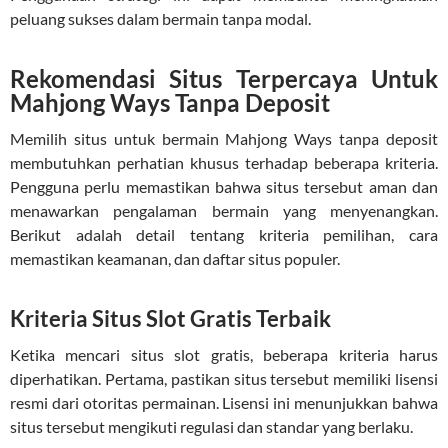
peluang sukses dalam bermain tanpa modal.
Rekomendasi Situs Terpercaya Untuk
Mahjong Ways Tanpa Deposit
Memilih situs untuk bermain Mahjong Ways tanpa deposit
membutuhkan perhatian khusus terhadap beberapa kriteria.
Pengguna perlu memastikan bahwa situs tersebut aman dan
menawarkan pengalaman bermain yang menyenangkan.
Berikut adalah detail tentang kriteria pemilihan, cara
memastikan keamanan, dan daftar situs populer.
Kriteria Situs Slot Gratis Terbaik
Ketika mencari situs slot gratis, beberapa kriteria harus
diperhatikan. Pertama, pastikan situs tersebut memiliki lisensi
resmi dari otoritas permainan. Lisensi ini menunjukkan bahwa
situs tersebut mengikuti regulasi dan standar yang berlaku.