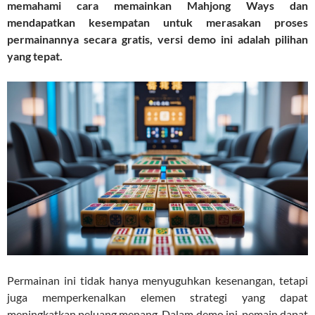
memahami cara memainkan Mahjong Ways dan
mendapatkan kesempatan untuk merasakan proses
permainannya secara gratis, versi demo ini adalah pilihan
yang tepat.
Permainan ini tidak hanya menyuguhkan kesenangan, tetapi
juga memperkenalkan elemen strategi yang dapat
meningkatkan peluang menang. Dalam demo ini, pemain dapat