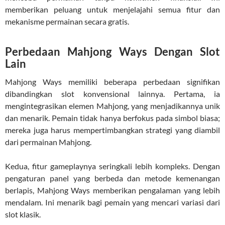
memberikan peluang untuk menjelajahi semua fitur dan
mekanisme permainan secara gratis.
Perbedaan Mahjong Ways Dengan Slot
Lain
Mahjong Ways memiliki beberapa perbedaan signifikan
dibandingkan slot konvensional lainnya. Pertama, ia
mengintegrasikan elemen Mahjong, yang menjadikannya unik
dan menarik. Pemain tidak hanya berfokus pada simbol biasa;
mereka juga harus mempertimbangkan strategi yang diambil
dari permainan Mahjong.
Kedua, fitur gameplaynya seringkali lebih kompleks. Dengan
pengaturan panel yang berbeda dan metode kemenangan
berlapis, Mahjong Ways memberikan pengalaman yang lebih
mendalam. Ini menarik bagi pemain yang mencari variasi dari
slot klasik.