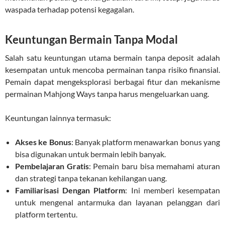
waspada terhadap potensi kegagalan.
Keuntungan Bermain Tanpa Modal
Salah satu keuntungan utama bermain tanpa deposit adalah
kesempatan untuk mencoba permainan tanpa risiko finansial.
Pemain dapat mengeksplorasi berbagai fitur dan mekanisme
permainan Mahjong Ways tanpa harus mengeluarkan uang.
Keuntungan lainnya termasuk:
Akses ke Bonus
: Banyak platform menawarkan bonus yang
bisa digunakan untuk bermain lebih banyak.
Pembelajaran Gratis
: Pemain baru bisa memahami aturan
dan strategi tanpa tekanan kehilangan uang.
Familiarisasi Dengan Platform
: Ini memberi kesempatan
untuk mengenal antarmuka dan layanan pelanggan dari
platform tertentu.