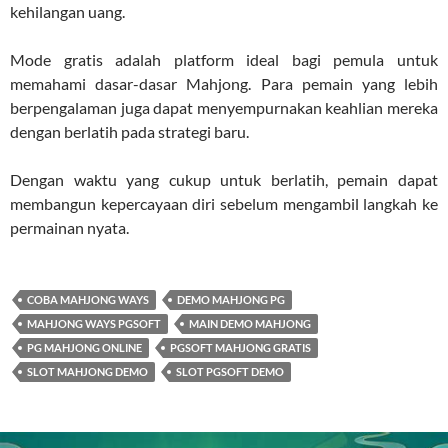
kehilangan uang.
Mode gratis adalah platform ideal bagi pemula untuk
memahami dasar-dasar Mahjong. Para pemain yang lebih
berpengalaman juga dapat menyempurnakan keahlian mereka
dengan berlatih pada strategi baru.
Dengan waktu yang cukup untuk berlatih, pemain dapat
membangun kepercayaan diri sebelum mengambil langkah ke
permainan nyata.
COBA MAHJONG WAYS
DEMO MAHJONG PG
MAHJONG WAYS PGSOFT
MAIN DEMO MAHJONG
PG MAHJONG ONLINE
PGSOFT MAHJONG GRATIS
SLOT MAHJONG DEMO
SLOT PGSOFT DEMO