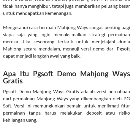
tidak hanya menghibur, tetapi juga memberikan peluang besar
untuk mendapatkan kemenangan.
Mengetahui cara bermain Mahjong Ways sangat penting bagi
siapa saja yang ingin memaksimalkan strategi permainan
mereka. Jika seseorang tertarik untuk menjelajahi dunia
Mahjong secara mendalam, menguji versi demo dari Pgsoft
dapat menjadi langkah awal yang baik.
Apa Itu Pgsoft Demo Mahjong Ways
Gratis
Pgsoft Demo Mahjong Ways Gratis adalah versi percobaan
dari permainan Mahjong Ways yang dikembangkan oleh PG
Soft. Versi ini memungkinkan pemain untuk menikmati fitur
permainan tanpa harus melakukan deposit atau risiko
kehilangan uang.