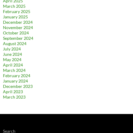
April 2025
March 2025
February 2025
January 2025
December 2024
November 2024
October 2024
September 2024
August 2024
July 2024
June 2024
May 2024
April 2024
March 2024
February 2024
January 2024
December 2023
April 2023
March 2023
Search