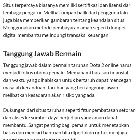
Situs terpercaya biasanya memiliki sertifikasi dan lisensi dari
lembaga pengatur. Melihat umpan balik dari pengguna lain
juga bisa memberikan gambaran tentang keandalan situs.
Menggunakan metode pembayaran aman seperti dompet
digital membantu melindungi transaksi keuangan.
Tanggung Jawab Bermain
Tanggung jawab dalam bermain taruhan Dota 2 online harus
menjadi fokus utama pemain. Memahami batasan finansial
dan waktu yang dihabiskan untuk bertaruh dapat mencegah
masalah kecanduan. Taruhan yang bertanggung jawab
melibatkan kesadaran akan risiko yang ada.
Dukungan dari situs taruhan seperti fitur pembatasan setoran
dan akses ke sumber daya perjudian yang aman dapat
membantu. Sangat penting bagi pemain untuk menetapkan
batas dan mencari bantuan bila diperlukan untuk menjaga
pengalaman bermain tetap positif.