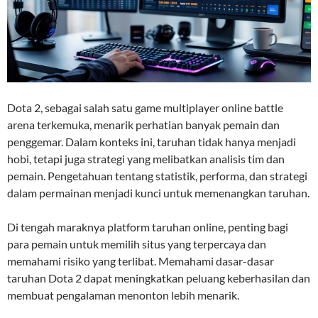
Dota 2, sebagai salah satu game multiplayer online battle
arena terkemuka, menarik perhatian banyak pemain dan
penggemar. Dalam konteks ini, taruhan tidak hanya menjadi
hobi, tetapi juga strategi yang melibatkan analisis tim dan
pemain. Pengetahuan tentang statistik, performa, dan strategi
dalam permainan menjadi kunci untuk memenangkan taruhan.
Di tengah maraknya platform taruhan online, penting bagi
para pemain untuk memilih situs yang terpercaya dan
memahami risiko yang terlibat. Memahami dasar-dasar
taruhan Dota 2 dapat meningkatkan peluang keberhasilan dan
membuat pengalaman menonton lebih menarik.