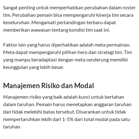
Sangat penting untuk memperhatikan perubahan dalam roster
tim. Perubahan pemain bisa mempengaruhi kinerja tim secara
keseluruhan. Mengamati pertandingan terbaru dapat
memberikan wawasan tentang kondisi tim saat ini.
Faktor lain yang harus diperhatikan adalah meta permainan.
Meta dapat mempengaruhi pilihan hero dan strategi tim. Tim
yang mampu beradaptasi dengan meta cenderung memiliki
keunggulan yang lebih besar.
Manajemen Risiko dan Modal
Manajemen risiko yang baik adalah kunci untuk bertahan
dalam taruhan. Pemain harus menetapkan anggaran taruhan
dan tidak melebihi batas tersebut. Disarankan untuk tidak
mempertaruhkan lebih dari 1-5% dari total modal pada satu
taruhan.