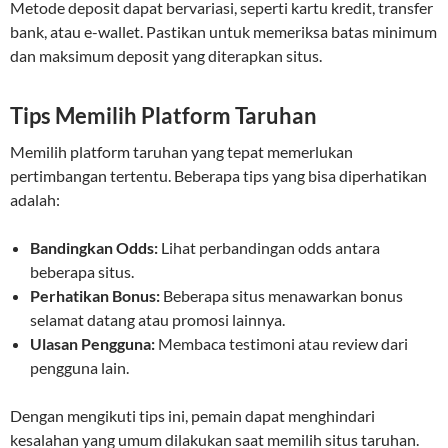
Metode deposit dapat bervariasi, seperti kartu kredit, transfer
bank, atau e-wallet. Pastikan untuk memeriksa batas minimum
dan maksimum deposit yang diterapkan situs.
Tips Memilih Platform Taruhan
Memilih platform taruhan yang tepat memerlukan
pertimbangan tertentu. Beberapa tips yang bisa diperhatikan
adalah:
Bandingkan Odds:
Lihat perbandingan odds antara
beberapa situs.
Perhatikan Bonus:
Beberapa situs menawarkan bonus
selamat datang atau promosi lainnya.
Ulasan Pengguna:
Membaca testimoni atau review dari
pengguna lain.
Dengan mengikuti tips ini, pemain dapat menghindari
kesalahan yang umum dilakukan saat memilih situs taruhan.