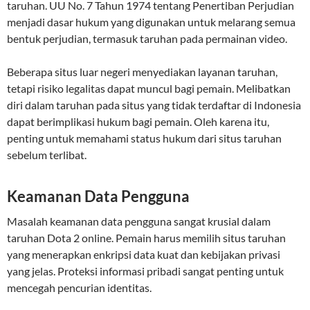
taruhan. UU No. 7 Tahun 1974 tentang Penertiban Perjudian
menjadi dasar hukum yang digunakan untuk melarang semua
bentuk perjudian, termasuk taruhan pada permainan video.
Beberapa situs luar negeri menyediakan layanan taruhan,
tetapi risiko legalitas dapat muncul bagi pemain. Melibatkan
diri dalam taruhan pada situs yang tidak terdaftar di Indonesia
dapat berimplikasi hukum bagi pemain. Oleh karena itu,
penting untuk memahami status hukum dari situs taruhan
sebelum terlibat.
Keamanan Data Pengguna
Masalah keamanan data pengguna sangat krusial dalam
taruhan Dota 2 online. Pemain harus memilih situs taruhan
yang menerapkan enkripsi data kuat dan kebijakan privasi
yang jelas. Proteksi informasi pribadi sangat penting untuk
mencegah pencurian identitas.