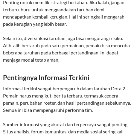
Penting untuk memiliki strategi bertahan. Jika kalah, jangan
terburu-buru untuk menggandakan taruhan demi
mendapatkan kembali kerugian. Hal ini seringkali mengarah
pada kerugian yang lebih besar.
Selain itu, diversifikasi taruhan juga bisa mengurangi risiko.
Alih-alih bertaruh pada satu permainan, pemain bisa mencoba
beberapa taruhan pada berbagai pertandingan. Ini dapat
menjaga modal tetap aman.
Pentingnya Informasi Terkini
Informasi terkini sangat berpengaruh dalam taruhan Dota 2.
Pemain harus mengikuti berita terbaru, termasuk cedera
pemain, perubahan roster, dan hasil pertandingan sebelumnya.
Semua ini bisa mempengaruhi performa tim.
Sumber informasi yang akurat dan terpercaya sangat penting.
Situs analisis, forum komunitas, dan media sosial sering kali