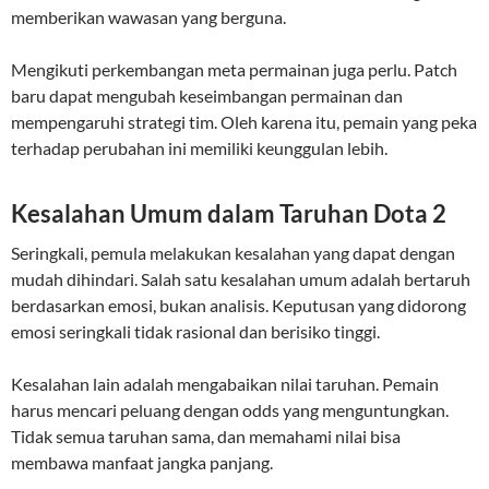
memberikan wawasan yang berguna.
Mengikuti perkembangan meta permainan juga perlu. Patch
baru dapat mengubah keseimbangan permainan dan
mempengaruhi strategi tim. Oleh karena itu, pemain yang peka
terhadap perubahan ini memiliki keunggulan lebih.
Kesalahan Umum dalam Taruhan Dota 2
Seringkali, pemula melakukan kesalahan yang dapat dengan
mudah dihindari. Salah satu kesalahan umum adalah bertaruh
berdasarkan emosi, bukan analisis. Keputusan yang didorong
emosi seringkali tidak rasional dan berisiko tinggi.
Kesalahan lain adalah mengabaikan nilai taruhan. Pemain
harus mencari peluang dengan odds yang menguntungkan.
Tidak semua taruhan sama, dan memahami nilai bisa
membawa manfaat jangka panjang.