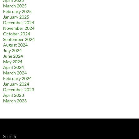
April 2025
March 2025
February 2025
January 2025
December 2024
November 2024
October 2024
September 2024
August 2024
July 2024
June 2024
May 2024
April 2024
March 2024
February 2024
January 2024
December 2023
April 2023
March 2023
Search