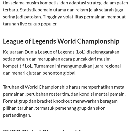
tim selama musim kompetisi dan adaptasi strategi dalam patch
terbaru. Statistik pemain utama dan rekam jejak sejarah juga
sering jadi patokan. Tingginya volatilitas permainan membuat
taruhan live cukup populer.
League of Legends World Championship
Kejuaraan Dunia League of Legends (LoL) diselenggarakan
setiap tahun dan merupakan acara puncak dari musim
kompetitif LoL. Turnamen ini mengumpulkan juara regional
dan menarik jutaan penonton global.
Taruhan di World Championship harus memperhatikan meta
permainan, perubahan roster tim, dan kondisi mental pemain.
Format grup dan bracket knockout menawarkan beragam
pilihan taruhan, termasuk pemenang grup dan skor
pertandingan.