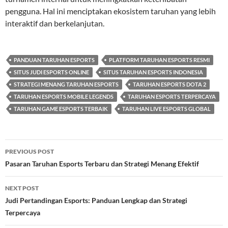
pengguna. Hal ini menciptakan ekosistem taruhan yang lebih
interaktif dan berkelanjutan.
PANDUAN TARUHAN ESPORTS
PLATFORM TARUHAN ESPORTS RESMI
SITUS JUDI ESPORTS ONLINE
SITUS TARUHAN ESPORTS INDONESIA
STRATEGI MENANG TARUHAN ESPORTS
TARUHAN ESPORTS DOTA 2
TARUHAN ESPORTS MOBILE LEGENDS
TARUHAN ESPORTS TERPERCAYA
TARUHAN GAME ESPORTS TERBAIK
TARUHAN LIVE ESPORTS GLOBAL
Post
PREVIOUS POST
navigation
Pasaran Taruhan Esports Terbaru dan Strategi Menang Efektif
NEXT POST
Judi Pertandingan Esports: Panduan Lengkap dan Strategi
Terpercaya