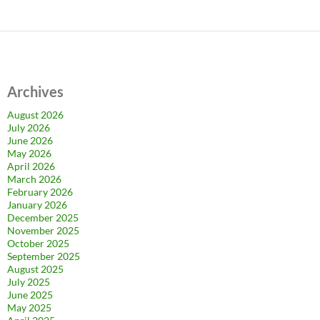
Archives
August 2026
July 2026
June 2026
May 2026
April 2026
March 2026
February 2026
January 2026
December 2025
November 2025
October 2025
September 2025
August 2025
July 2025
June 2025
May 2025