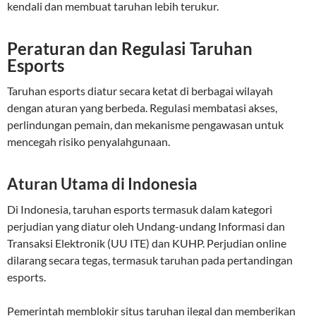
kendali dan membuat taruhan lebih terukur.
Peraturan dan Regulasi Taruhan
Esports
Taruhan esports diatur secara ketat di berbagai wilayah
dengan aturan yang berbeda. Regulasi membatasi akses,
perlindungan pemain, dan mekanisme pengawasan untuk
mencegah risiko penyalahgunaan.
Aturan Utama di Indonesia
Di Indonesia, taruhan esports termasuk dalam kategori
perjudian yang diatur oleh Undang-undang Informasi dan
Transaksi Elektronik (UU ITE) dan KUHP. Perjudian online
dilarang secara tegas, termasuk taruhan pada pertandingan
esports.
Pemerintah memblokir situs taruhan ilegal dan memberikan