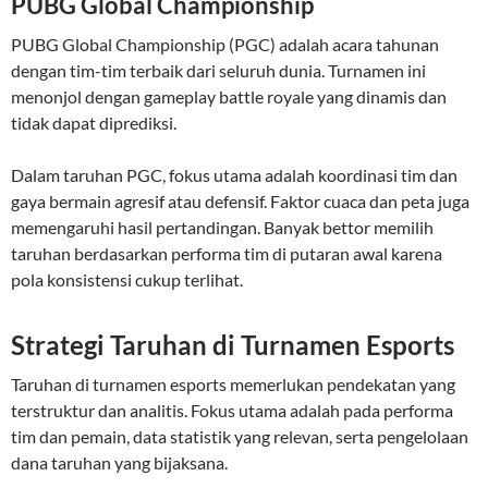
PUBG Global Championship
PUBG Global Championship (PGC) adalah acara tahunan
dengan tim-tim terbaik dari seluruh dunia. Turnamen ini
menonjol dengan gameplay battle royale yang dinamis dan
tidak dapat diprediksi.
Dalam taruhan PGC, fokus utama adalah koordinasi tim dan
gaya bermain agresif atau defensif. Faktor cuaca dan peta juga
memengaruhi hasil pertandingan. Banyak bettor memilih
taruhan berdasarkan performa tim di putaran awal karena
pola konsistensi cukup terlihat.
Strategi Taruhan di Turnamen Esports
Taruhan di turnamen esports memerlukan pendekatan yang
terstruktur dan analitis. Fokus utama adalah pada performa
tim dan pemain, data statistik yang relevan, serta pengelolaan
dana taruhan yang bijaksana.