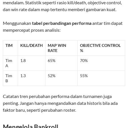
mendalam. Statistik seperti rasio kill/death, objective control,
dan win rate dalam map tertentu memberi gambaran kuat.
Menggunakan
tabel perbandingan performa
antar tim dapat
mempercepat proses analisis:
TIM
KILL/DEATH
MAP WIN
OBJECTIVE CONTROL
RATE
%
Tim
1.8
65%
70%
A
Tim
1.3
52%
55%
B
Catatan tren perubahan performa dalam turnamen juga
penting. Jangan hanya mengandalkan data historis bila ada
faktor baru, seperti perubahan roster.
Mengelola Bankroll