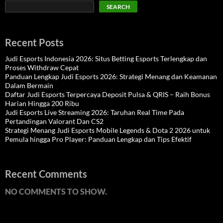
SEARCH
Recent Posts
Judi Esports Indonesia 2026: Situs Betting Esports Terlengkap dan
Proses Withdraw Cepat
Panduan Lengkap Judi Esports 2026: Strategi Menang dan Keamanan
Dalam Bermain
Daftar Judi Esports Terpercaya Deposit Pulsa & QRIS – Raih Bonus
Harian Hingga 200 Ribu
Judi Esports Live Streaming 2026: Taruhan Real Time Pada
Pertandingan Valorant Dan CS2
Strategi Menang Judi Esports Mobile Legends & Dota 2 2026 untuk
Pemula hingga Pro Player: Panduan Lengkap dan Tips Efektif
Recent Comments
NO COMMENTS TO SHOW.