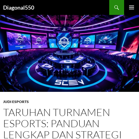
Search
Diagonal550
SKIP
PRIMAR
TO
MENU
CONTENT
JUDI ESPORTS
TARUHAN TURNAMEN
ESPORTS: PANDUAN
LENGKAP DAN STRATEGI