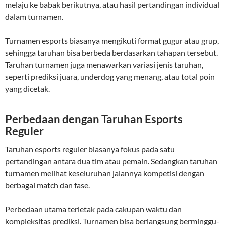
melaju ke babak berikutnya, atau hasil pertandingan individual
dalam turnamen.
Turnamen esports biasanya mengikuti format gugur atau grup,
sehingga taruhan bisa berbeda berdasarkan tahapan tersebut.
Taruhan turnamen juga menawarkan variasi jenis taruhan,
seperti prediksi juara, underdog yang menang, atau total poin
yang dicetak.
Perbedaan dengan Taruhan Esports
Reguler
Taruhan esports reguler biasanya fokus pada satu
pertandingan antara dua tim atau pemain. Sedangkan taruhan
turnamen melihat keseluruhan jalannya kompetisi dengan
berbagai match dan fase.
Perbedaan utama terletak pada cakupan waktu dan
kompleksitas prediksi. Turnamen bisa berlangsung berminggu-