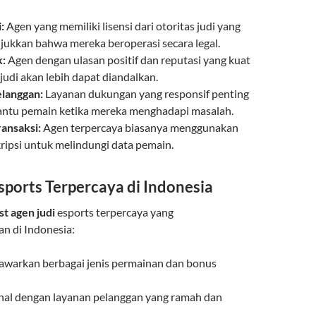
:
Agen yang memiliki lisensi dari otoritas judi yang
jukkan bahwa mereka beroperasi secara legal.
k:
Agen dengan ulasan positif dan reputasi yang kuat
judi akan lebih dapat diandalkan.
langgan:
Layanan dukungan yang responsif penting
ntu pemain ketika mereka menghadapi masalah.
ansaksi:
Agen terpercaya biasanya menggunakan
ripsi untuk melindungi data pemain.
sports Terpercaya di Indonesia
ist agen judi
esports terpercaya yang
n di Indonesia:
warkan berbagai jenis permainan dan bonus
al dengan layanan pelanggan yang ramah dan