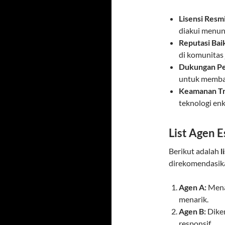
Lisensi Resmi
diakui menun
Reputasi Bai
di komunitas 
Dukungan Pe
untuk memba
Keamanan Tr
teknologi enk
List Agen E
Berikut adalah
l
direkomendasika
Agen A:
Mena
menarik.
Agen B:
Diken
responsif.