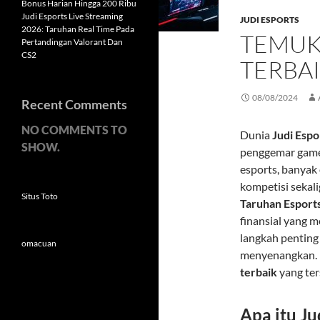
Bonus Harian Hingga 200 Ribu
Judi Esports Live Streaming
JUDI ESPORTS
2026: Taruhan Real Time Pada
TEMUK
Pertandingan Valorant Dan
CS2
TERBAI
08/08/2024
Recent Comments
NO COMMENTS TO
Dunia
Judi Espo
SHOW.
penggemar game 
esports, banyak
kompetisi sekal
Situs Toto
Taruhan Esport
finansial yang 
langkah pentin
omacuan
menyenangkan. M
terbaik
yang ter
Apa itu Ju