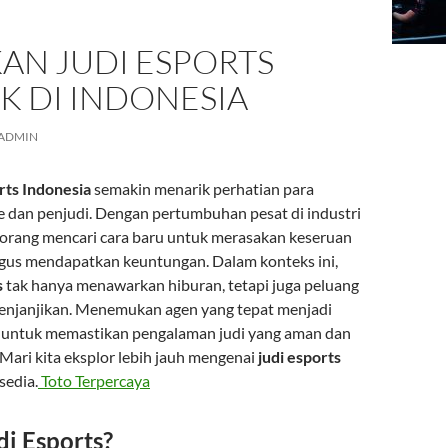
AN JUDI ESPORTS
K DI INDONESIA
ADMIN
rts Indonesia
semakin menarik perhatian para
dan penjudi. Dengan pertumbuhan pesat di industri
 orang mencari cara baru untuk merasakan keseruan
igus mendapatkan keuntungan. Dalam konteks ini,
s
tak hanya menawarkan hiburan, tetapi juga peluang
menjanjikan. Menemukan agen yang tepat menjadi
g untuk memastikan pengalaman judi yang aman dan
ari kita eksplor lebih jauh mengenai
judi esports
sedia.
Toto Terpercaya
di Esports?