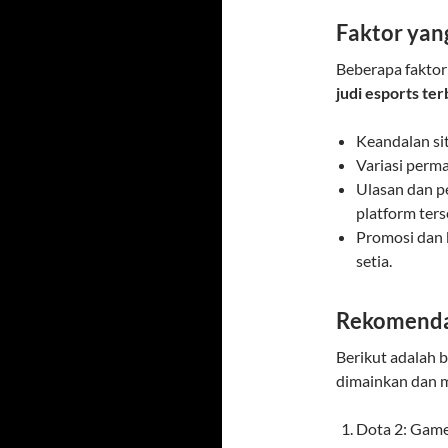
Faktor yan
Beberapa faktor
judi esports ter
Keandalan si
Variasi perm
Ulasan dan p
platform ters
Promosi dan 
setia.
Rekomenda
Berikut adalah 
dimainkan dan m
Dota 2: Game