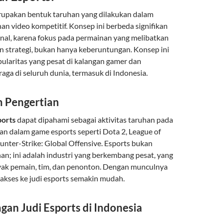
rupakan bentuk taruhan yang dilakukan dalam
n video kompetitif. Konsep ini berbeda signifikan
ional, karena fokus pada permainan yang melibatkan
n strategi, bukan hanya keberuntungan. Konsep ini
pularitas yang pesat di kalangan gamer dan
aga di seluruh dunia, termasuk di Indonesia.
n Pengertian
ports
dapat dipahami sebagai aktivitas taruhan pada
an dalam game esports seperti Dota 2, League of
unter-Strike: Global Offensive. Esports bukan
an; ini adalah industri yang berkembang pesat, yang
ak pemain, tim, dan penonton. Dengan munculnya
 akses ke judi esports semakin mudah.
an Judi Esports di Indonesia