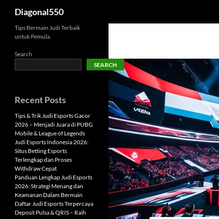
Search
Diagonal550
Tips Bermain Judi Terbaik
untuk Pemula.
Search
SEARCH
Recent Posts
Tips & Trik Judi Esports Gacor
2026 – Menjadi Juara di PUBG
Mobile & League of Legends
Judi Esports Indonesia 2026:
Situs Betting Esports
Terlengkap dan Proses
Withdraw Cepat
Panduan Lengkap Judi Esports
2026: Strategi Menang dan
Keamanan Dalam Bermain
Daftar Judi Esports Terpercaya
Deposit Pulsa & QRIS – Raih