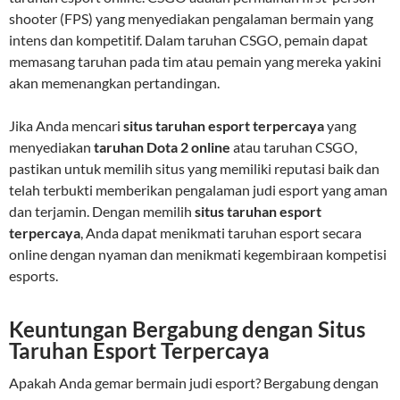
shooter (FPS) yang menyediakan pengalaman bermain yang
intens dan kompetitif. Dalam taruhan CSGO, pemain dapat
memasang taruhan pada tim atau pemain yang mereka yakini
akan memenangkan pertandingan.
Jika Anda mencari
situs taruhan esport terpercaya
yang
menyediakan
taruhan Dota 2 online
atau taruhan CSGO,
pastikan untuk memilih situs yang memiliki reputasi baik dan
telah terbukti memberikan pengalaman judi esport yang aman
dan terjamin. Dengan memilih
situs taruhan esport
terpercaya
, Anda dapat menikmati taruhan esport secara
online dengan nyaman dan menikmati kegembiraan kompetisi
esports.
Keuntungan Bergabung dengan Situs
Taruhan Esport Terpercaya
Apakah Anda gemar bermain judi esport? Bergabung dengan