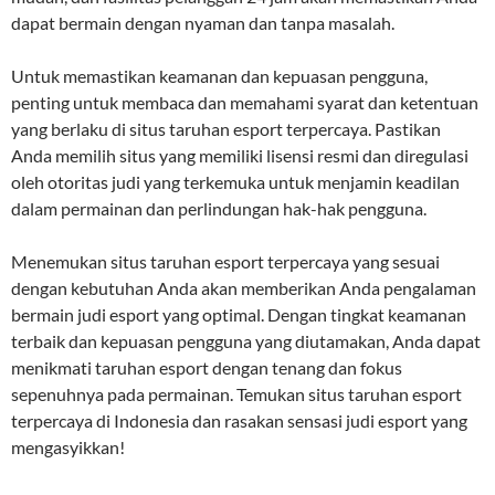
dapat bermain dengan nyaman dan tanpa masalah.
Untuk memastikan keamanan dan kepuasan pengguna,
penting untuk membaca dan memahami syarat dan ketentuan
yang berlaku di situs taruhan esport terpercaya. Pastikan
Anda memilih situs yang memiliki lisensi resmi dan diregulasi
oleh otoritas judi yang terkemuka untuk menjamin keadilan
dalam permainan dan perlindungan hak-hak pengguna.
Menemukan situs taruhan esport terpercaya yang sesuai
dengan kebutuhan Anda akan memberikan Anda pengalaman
bermain judi esport yang optimal. Dengan tingkat keamanan
terbaik dan kepuasan pengguna yang diutamakan, Anda dapat
menikmati taruhan esport dengan tenang dan fokus
sepenuhnya pada permainan. Temukan situs taruhan esport
terpercaya di Indonesia dan rasakan sensasi judi esport yang
mengasyikkan!