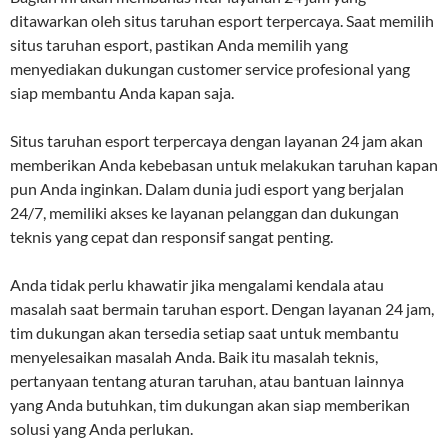
ditawarkan oleh situs taruhan esport terpercaya. Saat memilih
situs taruhan esport, pastikan Anda memilih yang
menyediakan dukungan customer service profesional yang
siap membantu Anda kapan saja.
Situs taruhan esport terpercaya dengan layanan 24 jam akan
memberikan Anda kebebasan untuk melakukan taruhan kapan
pun Anda inginkan. Dalam dunia judi esport yang berjalan
24/7, memiliki akses ke layanan pelanggan dan dukungan
teknis yang cepat dan responsif sangat penting.
Anda tidak perlu khawatir jika mengalami kendala atau
masalah saat bermain taruhan esport. Dengan layanan 24 jam,
tim dukungan akan tersedia setiap saat untuk membantu
menyelesaikan masalah Anda. Baik itu masalah teknis,
pertanyaan tentang aturan taruhan, atau bantuan lainnya
yang Anda butuhkan, tim dukungan akan siap memberikan
solusi yang Anda perlukan.