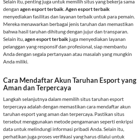
Selain itu, penting juga untuk memilih situs yang bekerja sama
dengan
agen esport terbaik
.
Agen esport terbaik
menyediakan fasilitas dan layanan terbaik untuk para pemain.
Mereka menawarkan berbagai jenis taruhan dan memastikan
bahwa hasil taruhan dihitung dengan jujur dan transparan.
Selain itu,
agen esport terbaik
juga menyediakan layanan
pelanggan yang responsif dan profesional, siap membantu
Anda dengan segala pertanyaan atau masalah yang mungkin
Anda miliki.
Cara Mendaftar Akun Taruhan Esport yang
Aman dan Terpercaya
Langkah selanjutnya dalam memilih situs taruhan esport
terpercaya adalah dengan memastikan cara mendaftar akun
taruhan esport yang aman dan terpercaya. Pastikan situs
tersebut menggunakan metode pengamanan seperti enkripsi
data untuk melindungi informasi pribadi Anda. Selain itu,
perhatikan juga proses verifikasi yang harus dilalui untuk