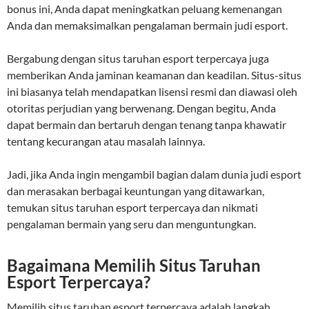
bonus ini, Anda dapat meningkatkan peluang kemenangan
Anda dan memaksimalkan pengalaman bermain judi esport.
Bergabung dengan situs taruhan esport terpercaya juga
memberikan Anda jaminan keamanan dan keadilan. Situs-situs
ini biasanya telah mendapatkan lisensi resmi dan diawasi oleh
otoritas perjudian yang berwenang. Dengan begitu, Anda
dapat bermain dan bertaruh dengan tenang tanpa khawatir
tentang kecurangan atau masalah lainnya.
Jadi, jika Anda ingin mengambil bagian dalam dunia judi esport
dan merasakan berbagai keuntungan yang ditawarkan,
temukan situs taruhan esport terpercaya dan nikmati
pengalaman bermain yang seru dan menguntungkan.
Bagaimana Memilih Situs Taruhan
Esport Terpercaya?
Memilih situs taruhan esport terpercaya adalah langkah