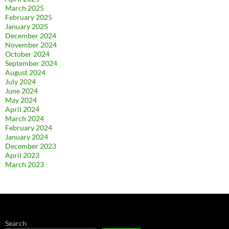
March 2025
February 2025
January 2025
December 2024
November 2024
October 2024
September 2024
August 2024
July 2024
June 2024
May 2024
April 2024
March 2024
February 2024
January 2024
December 2023
April 2023
March 2023
Search