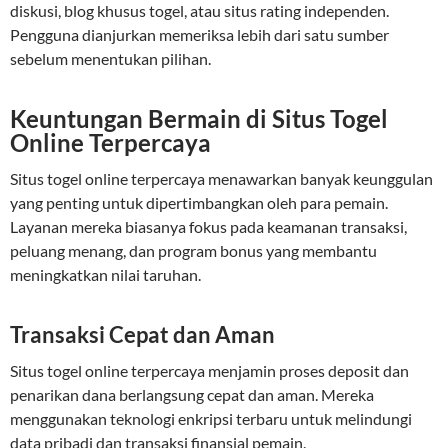
diskusi, blog khusus togel, atau situs rating independen.
Pengguna dianjurkan memeriksa lebih dari satu sumber
sebelum menentukan pilihan.
Keuntungan Bermain di Situs Togel
Online Terpercaya
Situs togel online terpercaya menawarkan banyak keunggulan
yang penting untuk dipertimbangkan oleh para pemain.
Layanan mereka biasanya fokus pada keamanan transaksi,
peluang menang, dan program bonus yang membantu
meningkatkan nilai taruhan.
Transaksi Cepat dan Aman
Situs togel online terpercaya menjamin proses deposit dan
penarikan dana berlangsung cepat dan aman. Mereka
menggunakan teknologi enkripsi terbaru untuk melindungi
data pribadi dan transaksi finansial pemain.