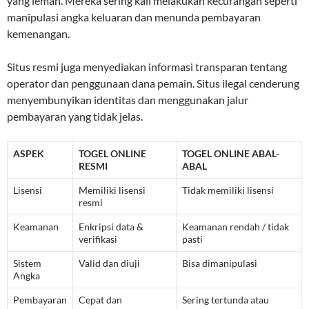
yang lemah. Mereka sering kali melakukan kecurangan seperti
manipulasi angka keluaran dan menunda pembayaran
kemenangan.
Situs resmi juga menyediakan informasi transparan tentang
operator dan penggunaan dana pemain. Situs ilegal cenderung
menyembunyikan identitas dan menggunakan jalur
pembayaran yang tidak jelas.
ASPEK
TOGEL ONLINE
TOGEL ONLINE ABAL-
RESMI
ABAL
Lisensi
Memiliki lisensi
Tidak memiliki lisensi
resmi
Keamanan
Enkripsi data &
Keamanan rendah / tidak
verifikasi
pasti
Sistem
Valid dan diuji
Bisa dimanipulasi
Angka
Pembayaran
Cepat dan
Sering tertunda atau