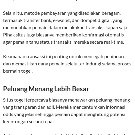
Selain itu, metode pembayaran yang disediakan beragam,
termasuk transfer bank, e-wallet, dan dompet digital, yang
memudahkan pemain dalam melakukan transaksi kapan saja.
Pihak situs juga biasanya memberikan konfirmasi otomatis
agar pemain tahu status transaksi mereka secara real-time.
Keamanan transaksi ini penting untuk mencegah penipuan
dan memastikan dana pemain selalu terlindungi selama proses
bermain togel.
Peluang Menang Lebih Besar
Situs togel terpercaya biasanya menawarkan peluang menang
yang transparan dan adil. Mereka mencantumkan informasi
odds yang jelas sehingga pemain dapat menghitung potensi
keuntungan secara tepat.