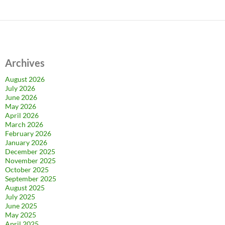
Archives
August 2026
July 2026
June 2026
May 2026
April 2026
March 2026
February 2026
January 2026
December 2025
November 2025
October 2025
September 2025
August 2025
July 2025
June 2025
May 2025
April 2025