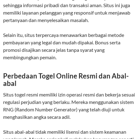
sehingga informasi pribadi dan transaksi aman. Situs ini juga
memiliki layanan pelanggan yang responsif untuk menjawab
pertanyaan dan menyelesaikan masalah.
Selain itu, situs terpercaya menawarkan berbagai metode
pembayaran yang legal dan mudah dipakai. Bonus serta
promosi disajikan secara jelas tanpa syarat yang
membingungkan pemain.
Perbedaan Togel Online Resmi dan Abal-
abal
Situs togel resmi memiliki izin operasi resmi dan bekerja sesuai
regulasi perjudian yang berlaku. Mereka menggunakan sistem
RNG (Random Number Generator) yang telah diuji untuk
menghasilkan angka secara adil.
Situs abal-abal tidak memiliki lisensi dan sistem keamanan