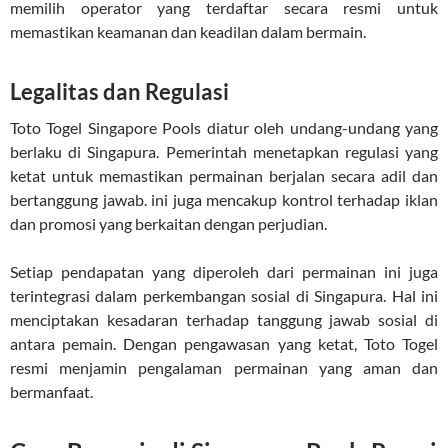
memilih operator yang terdaftar secara resmi untuk
memastikan keamanan dan keadilan dalam bermain.
Legalitas dan Regulasi
Toto Togel Singapore Pools diatur oleh undang-undang yang
berlaku di Singapura. Pemerintah menetapkan regulasi yang
ketat untuk memastikan permainan berjalan secara adil dan
bertanggung jawab. ini juga mencakup kontrol terhadap iklan
dan promosi yang berkaitan dengan perjudian.
Setiap pendapatan yang diperoleh dari permainan ini juga
terintegrasi dalam perkembangan sosial di Singapura. Hal ini
menciptakan kesadaran terhadap tanggung jawab sosial di
antara pemain. Dengan pengawasan yang ketat, Toto Togel
resmi menjamin pengalaman permainan yang aman dan
bermanfaat.