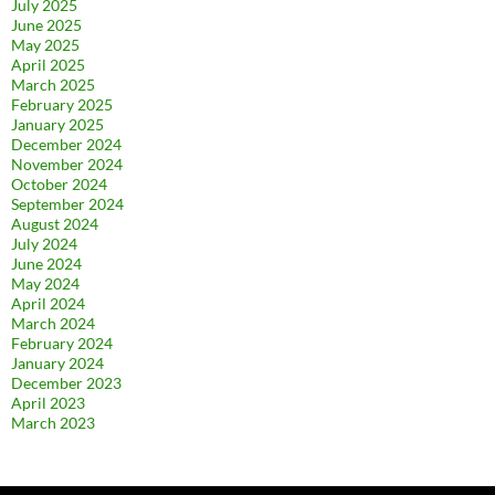
July 2025
June 2025
May 2025
April 2025
March 2025
February 2025
January 2025
December 2024
November 2024
October 2024
September 2024
August 2024
July 2024
June 2024
May 2024
April 2024
March 2024
February 2024
January 2024
December 2023
April 2023
March 2023