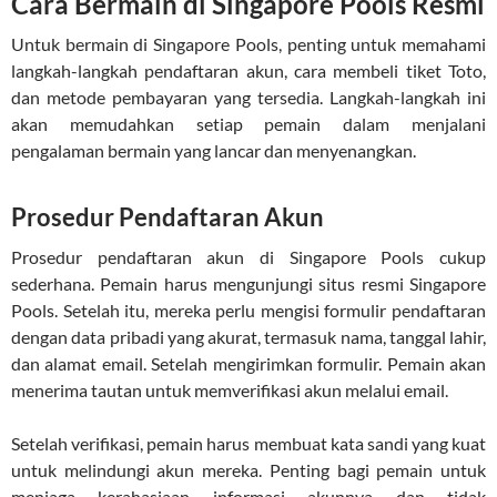
Cara Bermain di Singapore Pools Resmi
Untuk bermain di Singapore Pools, penting untuk memahami
langkah-langkah pendaftaran akun, cara membeli tiket Toto,
dan metode pembayaran yang tersedia. Langkah-langkah ini
akan memudahkan setiap pemain dalam menjalani
pengalaman bermain yang lancar dan menyenangkan.
Prosedur Pendaftaran Akun
Prosedur pendaftaran akun di Singapore Pools cukup
sederhana. Pemain harus mengunjungi situs resmi Singapore
Pools. Setelah itu, mereka perlu mengisi formulir pendaftaran
dengan data pribadi yang akurat, termasuk nama, tanggal lahir,
dan alamat email. Setelah mengirimkan formulir. Pemain akan
menerima tautan untuk memverifikasi akun melalui email.
Setelah verifikasi, pemain harus membuat kata sandi yang kuat
untuk melindungi akun mereka. Penting bagi pemain untuk
menjaga kerahasiaan informasi akunnya dan tidak