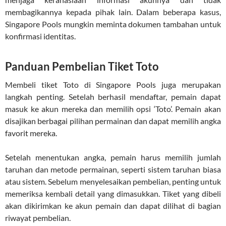
membagikannya kepada pihak lain. Dalam beberapa kasus,
Singapore Pools mungkin meminta dokumen tambahan untuk
konfirmasi identitas.
Panduan Pembelian Tiket Toto
Membeli tiket Toto di Singapore Pools juga merupakan
langkah penting. Setelah berhasil mendaftar, pemain dapat
masuk ke akun mereka dan memilih opsi ‘Toto’. Pemain akan
disajikan berbagai pilihan permainan dan dapat memilih angka
favorit mereka.
Setelah menentukan angka, pemain harus memilih jumlah
taruhan dan metode permainan, seperti sistem taruhan biasa
atau sistem. Sebelum menyelesaikan pembelian, penting untuk
memeriksa kembali detail yang dimasukkan. Tiket yang dibeli
akan dikirimkan ke akun pemain dan dapat dilihat di bagian
riwayat pembelian.