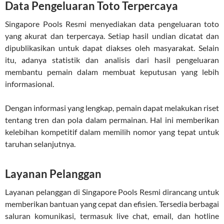
Data Pengeluaran Toto Terpercaya
Singapore Pools Resmi menyediakan data pengeluaran toto
yang akurat dan terpercaya. Setiap hasil undian dicatat dan
dipublikasikan untuk dapat diakses oleh masyarakat. Selain
itu, adanya statistik dan analisis dari hasil pengeluaran
membantu pemain dalam membuat keputusan yang lebih
informasional.
Dengan informasi yang lengkap, pemain dapat melakukan riset
tentang tren dan pola dalam permainan. Hal ini memberikan
kelebihan kompetitif dalam memilih nomor yang tepat untuk
taruhan selanjutnya.
Layanan Pelanggan
Layanan pelanggan di Singapore Pools Resmi dirancang untuk
memberikan bantuan yang cepat dan efisien. Tersedia berbagai
saluran komunikasi, termasuk live chat, email, dan hotline