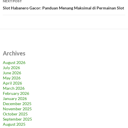
NEXT POST
Slot Habanero Gacor: Panduan Menang Maksimal di Permainan Slot
Archives
August 2026
July 2026
June 2026
May 2026
April 2026
March 2026
February 2026
January 2026
December 2025
November 2025
October 2025
September 2025
August 2025