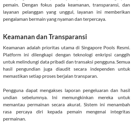
pemain. Dengan fokus pada keamanan, transparansi, dan
layanan pelanggan yang unggul, layanan ini memberikan
pengalaman bermain yang nyaman dan terpercaya.
Keamanan dan Transparansi
Keamanan adalah prioritas utama di Singapore Pools Resmi.
Platform ini dilengkapi dengan teknologi enkripsi canggih
untuk melindungi data pribadi dan transaksi pengguna. Semua
hasil pengundian juga diaudit secara independen untuk
memastikan setiap proses berjalan transparan.
Pengguna dapat mengakses laporan pengeluaran dan hasil
undian sebelumnya. Ini memungkinkan mereka untuk
memantau permainan secara akurat. Sistem ini menambah
rasa percaya diri kepada pemain mengenai integritas
permainan.