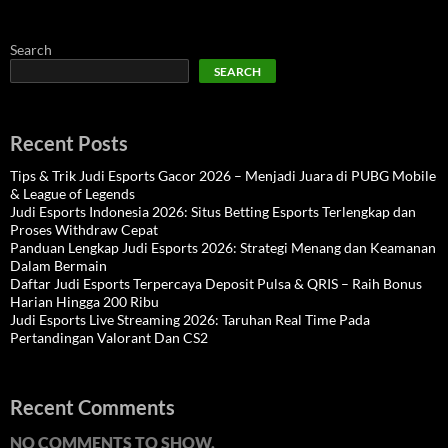
Search
SEARCH
Recent Posts
Tips & Trik Judi Esports Gacor 2026 – Menjadi Juara di PUBG Mobile
& League of Legends
Judi Esports Indonesia 2026: Situs Betting Esports Terlengkap dan
Proses Withdraw Cepat
Panduan Lengkap Judi Esports 2026: Strategi Menang dan Keamanan
Dalam Bermain
Daftar Judi Esports Terpercaya Deposit Pulsa & QRIS – Raih Bonus
Harian Hingga 200 Ribu
Judi Esports Live Streaming 2026: Taruhan Real Time Pada
Pertandingan Valorant Dan CS2
Recent Comments
NO COMMENTS TO SHOW.