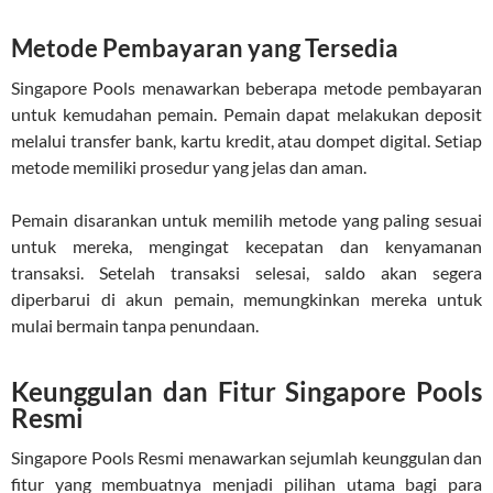
Metode Pembayaran yang Tersedia
Singapore Pools menawarkan beberapa metode pembayaran
untuk kemudahan pemain. Pemain dapat melakukan deposit
melalui transfer bank, kartu kredit, atau dompet digital. Setiap
metode memiliki prosedur yang jelas dan aman.
Pemain disarankan untuk memilih metode yang paling sesuai
untuk mereka, mengingat kecepatan dan kenyamanan
transaksi. Setelah transaksi selesai, saldo akan segera
diperbarui di akun pemain, memungkinkan mereka untuk
mulai bermain tanpa penundaan.
Keunggulan dan Fitur Singapore Pools
Resmi
Singapore Pools Resmi menawarkan sejumlah keunggulan dan
fitur yang membuatnya menjadi pilihan utama bagi para