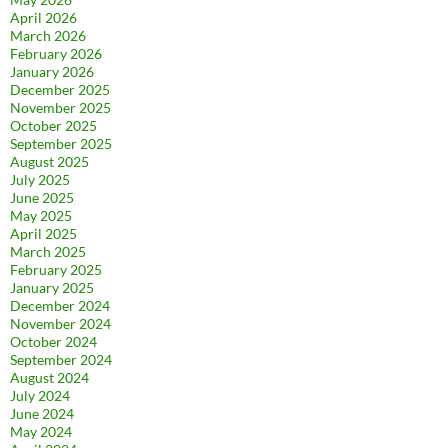
April 2026
March 2026
February 2026
January 2026
December 2025
November 2025
October 2025
September 2025
August 2025
July 2025
June 2025
May 2025
April 2025
March 2025
February 2025
January 2025
December 2024
November 2024
October 2024
September 2024
August 2024
July 2024
June 2024
May 2024