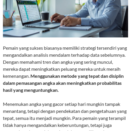
Pemain yang sukses biasanya memiliki strategi tersendiri yang
mengandalkan analisis mendalam terhadap data sebelumnya.
Dengan memahami tren dan angka yang sering muncul,
mereka dapat meningkatkan peluang mereka untuk meraih
kemenangan.
Menggunakan metode yang tepat dan disiplin
dalam pemasangan angka akan meningkatkan probabilitas
hasil yang menguntungkan.
Menemukan angka yang gacor setiap hari mungkin tampak
menantang, tetapi dengan pendekatan dan pengetahuan yang
tepat, semua itu menjadi mungkin. Para pemain yang terampil
tidak hanya mengandalkan keberuntungan, tetapi juga