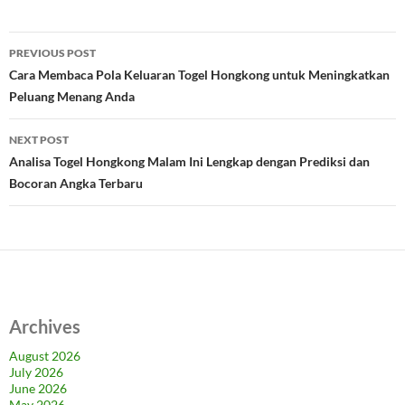
Post
PREVIOUS POST
navigation
Cara Membaca Pola Keluaran Togel Hongkong untuk Meningkatkan
Peluang Menang Anda
NEXT POST
Analisa Togel Hongkong Malam Ini Lengkap dengan Prediksi dan
Bocoran Angka Terbaru
Archives
August 2026
July 2026
June 2026
May 2026