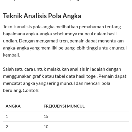
Teknik Analisis Pola Angka
Teknik analisis pola angka melibatkan pemahaman tentang
bagaimana angka-angka sebelumnya muncul dalam hasil
undian. Dengan mengamati tren, pemain dapat menentukan
angka-angka yang memiliki peluang lebih tinggi untuk muncul
kembali.
Salah satu cara untuk melakukan analisis ini adalah dengan
menggunakan grafik atau tabel data hasil togel. Pemain dapat
mencatat angka yang sering muncul dan mencari pola
berulang. Contoh:
ANGKA
FREKUENSI MUNCUL
1
15
2
10