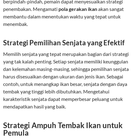
berpindah-pindah, pemain dapat menyesuaikan strategi
penembakan. Mengamati
pola gerakan ikan
akan sangat
membantu dalam menentukan waktu yang tepat untuk
menembak.
Strategi Pemilihan Senjata yang Efektif
Memilih senjata yang tepat merupakan bagian dari strategi
yang tak kalah penting. Setiap senjata memiliki keunggulan
dan kelemahan masing-masing, sehingga pemilihan senjata
harus disesuaikan dengan ukuran dan jenis ikan. Sebagai
contoh, untuk menangkap ikan besar, senjata dengan daya
tembak yang tinggi lebih dibutuhkan. Mengetahui
karakteristik senjata dapat memperbesar peluang untuk
mendapatkan hasil yang baik.
Strategi Ampuh Tembak Ikan untuk
Pemula