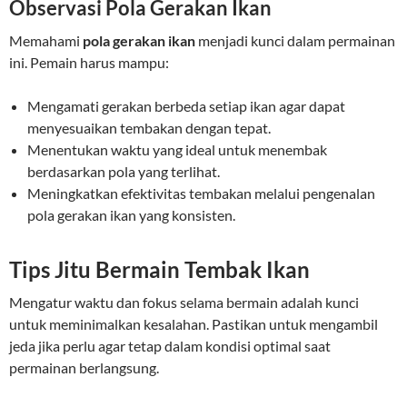
Observasi Pola Gerakan Ikan
Memahami
pola gerakan ikan
menjadi kunci dalam permainan
ini. Pemain harus mampu:
Mengamati gerakan berbeda setiap ikan agar dapat
menyesuaikan tembakan dengan tepat.
Menentukan waktu yang ideal untuk menembak
berdasarkan pola yang terlihat.
Meningkatkan efektivitas tembakan melalui pengenalan
pola gerakan ikan yang konsisten.
Tips Jitu Bermain Tembak Ikan
Mengatur waktu dan fokus selama bermain adalah kunci
untuk meminimalkan kesalahan. Pastikan untuk mengambil
jeda jika perlu agar tetap dalam kondisi optimal saat
permainan berlangsung.