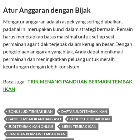
Atur Anggaran dengan Bijak
Mengatur anggaran adalah aspek yang sering diabaikan,
padahal ini merupakan kunci dalam strategi bermain. Pemain
harus menetapkan batas maksimal untuk setiap sesi
permainan agar tidak terjebak dalam kerugian besar. Dengan
pengelolaan anggaran yang bijak, Anda dapat menikmati
permainan dan meningkatkan peluang untuk meraih
keuntungan dengan lebih konsisten.
Baca Juga :
TRIK MENANG PANDUAN BERMAIN TEMBAK
IKAN
BONUS JUDI TEMBAK IKAN
DAFTAR JUDI TEMBAK IKAN
GAME TEMBAK IKAN UANG ASLI
JACKPOT TEMBAK IKAN
JUDI TEMBAK IKAN ONLINE
MESIN TEMBAK IKAN
PANDUAN BERMAIN TEMBAK IKAN