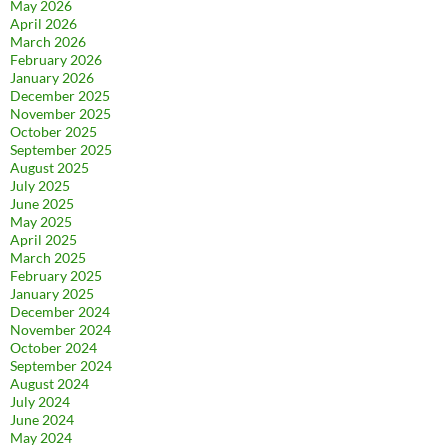
May 2026
April 2026
March 2026
February 2026
January 2026
December 2025
November 2025
October 2025
September 2025
August 2025
July 2025
June 2025
May 2025
April 2025
March 2025
February 2025
January 2025
December 2024
November 2024
October 2024
September 2024
August 2024
July 2024
June 2024
May 2024