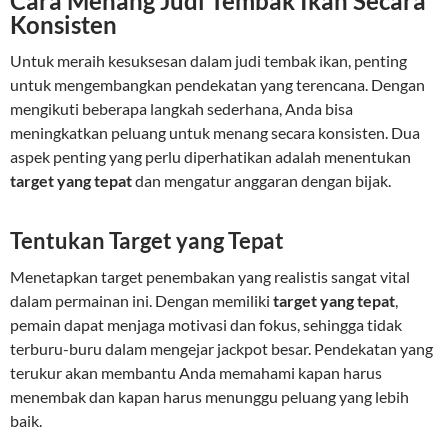
Cara Menang Judi Tembak Ikan Secara
Konsisten
Untuk meraih kesuksesan dalam judi tembak ikan, penting
untuk mengembangkan pendekatan yang terencana. Dengan
mengikuti beberapa langkah sederhana, Anda bisa
meningkatkan peluang untuk menang secara konsisten. Dua
aspek penting yang perlu diperhatikan adalah menentukan
target yang tepat
dan mengatur anggaran dengan bijak.
Tentukan Target yang Tepat
Menetapkan target penembakan yang realistis sangat vital
dalam permainan ini. Dengan memiliki
target yang tepat
,
pemain dapat menjaga motivasi dan fokus, sehingga tidak
terburu-buru dalam mengejar jackpot besar. Pendekatan yang
terukur akan membantu Anda memahami kapan harus
menembak dan kapan harus menunggu peluang yang lebih
baik.