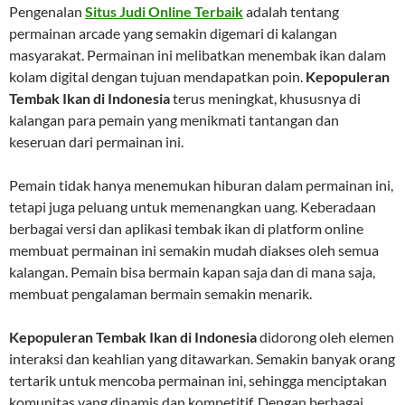
Pengenalan
Situs Judi Online Terbaik
adalah tentang
permainan arcade yang semakin digemari di kalangan
masyarakat. Permainan ini melibatkan menembak ikan dalam
kolam digital dengan tujuan mendapatkan poin.
Kepopuleran
Tembak Ikan di Indonesia
terus meningkat, khususnya di
kalangan para pemain yang menikmati tantangan dan
keseruan dari permainan ini.
Pemain tidak hanya menemukan hiburan dalam permainan ini,
tetapi juga peluang untuk memenangkan uang. Keberadaan
berbagai versi dan aplikasi tembak ikan di platform online
membuat permainan ini semakin mudah diakses oleh semua
kalangan. Pemain bisa bermain kapan saja dan di mana saja,
membuat pengalaman bermain semakin menarik.
Kepopuleran Tembak Ikan di Indonesia
didorong oleh elemen
interaksi dan keahlian yang ditawarkan. Semakin banyak orang
tertarik untuk mencoba permainan ini, sehingga menciptakan
komunitas yang dinamis dan kompetitif. Dengan berbagai