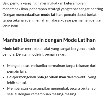
Bagi pemula yang ingin meningkatkan keterampilan
menembak ikan, penerapan strategi yang tepat sangat penting.
Dengan memanfaatkan
mode latihan
, pemain dapat berlatih
tanpa tekanan dan memahami dasar-dasar permainan dengan
lebih baik.
Manfaat Bermain dengan Mode Latihan
Mode latihan
merupakan alat yang sangat berguna untuk
pemula. Dengan mode ini, pemain akan:
Mengadaptasi mekanika permainan tanpa tekanan dari
pemain lain.
Belajar mengenali
pola gerakan ikan
dalam waktu yang
lebih santai.
Membangun keterampilan menembak secara bertahap
sesuai dengan kemampuan masing-masing.