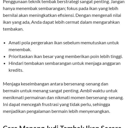
Penggunaan teknik tembak berstrategi sangat penting. Jangan
hanya menembak sembarangan; fokus pada ikan yang lebih
bernilai akan meningkatkan efisiensi. Dengan mengenali nilai
ikan yang ada, Anda dapat lebih cermat dalam mengarahkan
tembakan.
Amati pola pergerakan ikan sebelum memutuskan untuk
menembak.
Prioritaskan ikan besar yang memberikan poin lebih tinggi.
Hindari tembakan sembarangan untuk menjaga anggaran
kredits.
Menjaga keseimbangan antara bersenang-senang dan
bermain untuk menang sangat penting. Ambil waktu untuk
menikmati permainan dan nikmati momen bersenang-senang.
Ini dapat mencegah frustrasi yang tidak perlu, sehingga
menjadikan pengalaman bermain lebih menyenangkan.