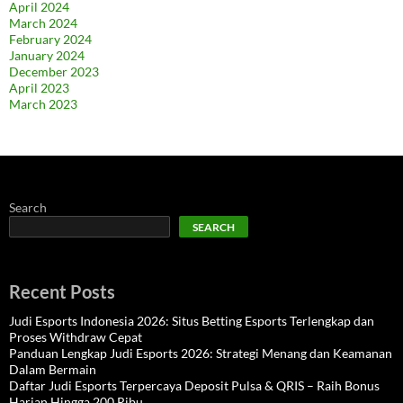
April 2024
March 2024
February 2024
January 2024
December 2023
April 2023
March 2023
Search
SEARCH
Recent Posts
Judi Esports Indonesia 2026: Situs Betting Esports Terlengkap dan
Proses Withdraw Cepat
Panduan Lengkap Judi Esports 2026: Strategi Menang dan Keamanan
Dalam Bermain
Daftar Judi Esports Terpercaya Deposit Pulsa & QRIS – Raih Bonus
Harian Hingga 200 Ribu