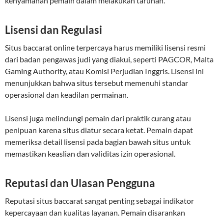
kenyamanan pemain dalam melakukan taruhan.
Lisensi dan Regulasi
Situs baccarat online terpercaya harus memiliki lisensi resmi
dari badan pengawas judi yang diakui, seperti PAGCOR, Malta
Gaming Authority, atau Komisi Perjudian Inggris. Lisensi ini
menunjukkan bahwa situs tersebut memenuhi standar
operasional dan keadilan permainan.
Lisensi juga melindungi pemain dari praktik curang atau
penipuan karena situs diatur secara ketat. Pemain dapat
memeriksa detail lisensi pada bagian bawah situs untuk
memastikan keaslian dan validitas izin operasional.
Reputasi dan Ulasan Pengguna
Reputasi situs baccarat sangat penting sebagai indikator
kepercayaan dan kualitas layanan. Pemain disarankan