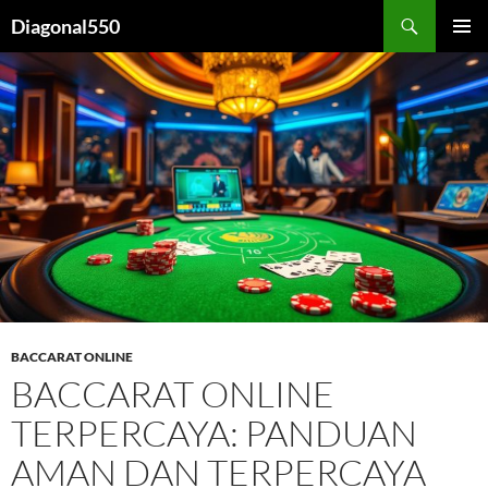
Search
Diagonal550
SKIP
PRIMAR
TO
MENU
CONTENT
BACCARAT ONLINE
BACCARAT ONLINE
TERPERCAYA: PANDUAN
AMAN DAN TERPERCAYA