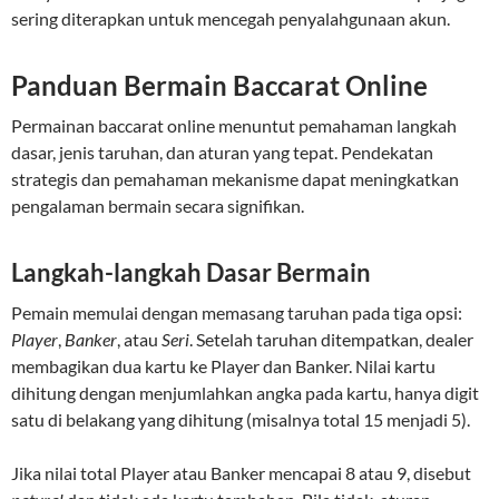
sering diterapkan untuk mencegah penyalahgunaan akun.
Panduan Bermain Baccarat Online
Permainan baccarat online menuntut pemahaman langkah
dasar, jenis taruhan, dan aturan yang tepat. Pendekatan
strategis dan pemahaman mekanisme dapat meningkatkan
pengalaman bermain secara signifikan.
Langkah-langkah Dasar Bermain
Pemain memulai dengan memasang taruhan pada tiga opsi:
Player
,
Banker
, atau
Seri
. Setelah taruhan ditempatkan, dealer
membagikan dua kartu ke Player dan Banker. Nilai kartu
dihitung dengan menjumlahkan angka pada kartu, hanya digit
satu di belakang yang dihitung (misalnya total 15 menjadi 5).
Jika nilai total Player atau Banker mencapai 8 atau 9, disebut