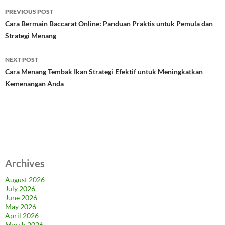
Post
PREVIOUS POST
navigation
Cara Bermain Baccarat Online: Panduan Praktis untuk Pemula dan
Strategi Menang
NEXT POST
Cara Menang Tembak Ikan Strategi Efektif untuk Meningkatkan
Kemenangan Anda
Archives
August 2026
July 2026
June 2026
May 2026
April 2026
March 2026