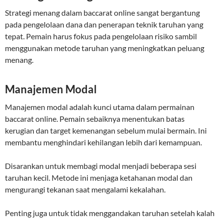
Strategi menang dalam baccarat online sangat bergantung
pada pengelolaan dana dan penerapan teknik taruhan yang
tepat. Pemain harus fokus pada pengelolaan risiko sambil
menggunakan metode taruhan yang meningkatkan peluang
menang.
Manajemen Modal
Manajemen modal adalah kunci utama dalam permainan
baccarat online. Pemain sebaiknya menentukan batas
kerugian dan target kemenangan sebelum mulai bermain. Ini
membantu menghindari kehilangan lebih dari kemampuan.
Disarankan untuk membagi modal menjadi beberapa sesi
taruhan kecil. Metode ini menjaga ketahanan modal dan
mengurangi tekanan saat mengalami kekalahan.
Penting juga untuk tidak menggandakan taruhan setelah kalah