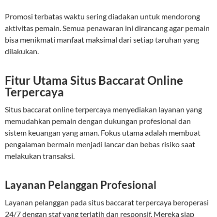
Promosi terbatas waktu sering diadakan untuk mendorong
aktivitas pemain. Semua penawaran ini dirancang agar pemain
bisa menikmati manfaat maksimal dari setiap taruhan yang
dilakukan.
Fitur Utama Situs Baccarat Online
Terpercaya
Situs baccarat online terpercaya menyediakan layanan yang
memudahkan pemain dengan dukungan profesional dan
sistem keuangan yang aman. Fokus utama adalah membuat
pengalaman bermain menjadi lancar dan bebas risiko saat
melakukan transaksi.
Layanan Pelanggan Profesional
Layanan pelanggan pada situs baccarat terpercaya beroperasi
24/7 dengan staf yang terlatih dan responsif. Mereka siap