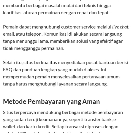
membantu berbagai masalah mulai dari teknis hingga
klarifikasi aturan permainan dengan cepat dan tepat.
Pemain dapat menghubungi customer service melalui
live chat
,
email, atau telepon. Komunikasi dilakukan secara langsung
tanpa menunggu lama, memberikan solusi yang efektif agar
tidak mengganggu permainan.
Selain itu, situs berkualitas menyediakan pusat bantuan berisi
FAQ dan panduan lengkap yang mudah diakses. Ini
mempermudah pemain menyelesaikan pertanyaan umum
tanpa harus menghubungi layanan secara langsung.
Metode Pembayaran yang Aman
Situs terpercaya mendukung berbagai metode pembayaran
yang sudah teruji keamanannya, seperti transfer bank, e-
wallet, dan kartu kredit. Setiap transaksi diproses dengan