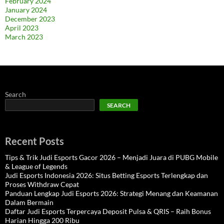
February 2024
January 2024
December 2023
April 2023
March 2023
Search
SEARCH
Recent Posts
Tips & Trik Judi Esports Gacor 2026 – Menjadi Juara di PUBG Mobile
& League of Legends
Judi Esports Indonesia 2026: Situs Betting Esports Terlengkap dan
Proses Withdraw Cepat
Panduan Lengkap Judi Esports 2026: Strategi Menang dan Keamanan
Dalam Bermain
Daftar Judi Esports Terpercaya Deposit Pulsa & QRIS – Raih Bonus
Harian Hingga 200 Ribu