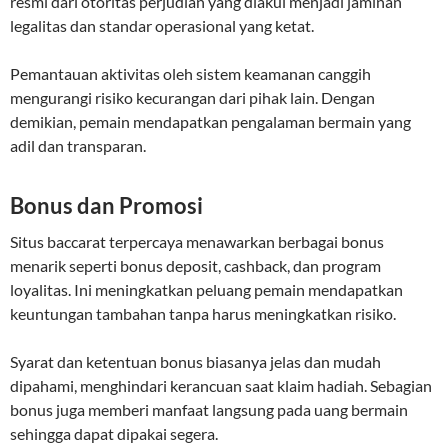
resmi dari otoritas perjudian yang diakui menjadi jaminan
legalitas dan standar operasional yang ketat.
Pemantauan aktivitas oleh sistem keamanan canggih
mengurangi risiko kecurangan dari pihak lain. Dengan
demikian, pemain mendapatkan pengalaman bermain yang
adil dan transparan.
Bonus dan Promosi
Situs baccarat terpercaya menawarkan berbagai bonus
menarik seperti bonus deposit, cashback, dan program
loyalitas. Ini meningkatkan peluang pemain mendapatkan
keuntungan tambahan tanpa harus meningkatkan risiko.
Syarat dan ketentuan bonus biasanya jelas dan mudah
dipahami, menghindari kerancuan saat klaim hadiah. Sebagian
bonus juga memberi manfaat langsung pada uang bermain
sehingga dapat dipakai segera.