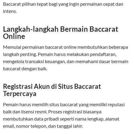
Baccarat pilihan tepat bagi yang ingin permainan cepat dan
intens.
Langkah-langkah Bermain Baccarat
Online
Memulai permainan baccarat online membutuhkan beberapa
langkah penting. Pemain harus melakukan pendaftaran,
mengelola transaksi keuangan, dan memahami dasar bermain
baccarat dengan baik.
Registrasi Akun di Situs Baccarat
Terpercaya
Pemain harus memilih situs baccarat yang memiliki reputasi
baik dan lisensi resmi. Proses registrasi biasanya
membutuhkan data pribadi seperti nama lengkap, alamat
email, nomor telepon, dan tanggal lahir.