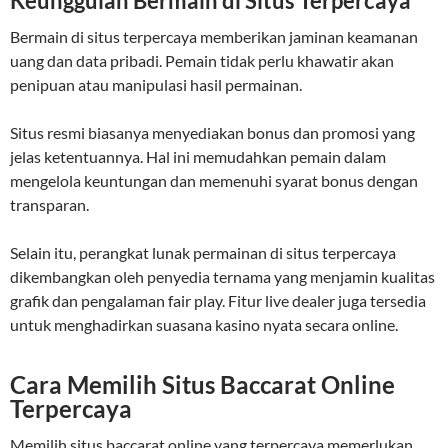
Keunggulan Bermain di Situs Terpercaya
Bermain di situs terpercaya memberikan jaminan keamanan
uang dan data pribadi. Pemain tidak perlu khawatir akan
penipuan atau manipulasi hasil permainan.
Situs resmi biasanya menyediakan bonus dan promosi yang
jelas ketentuannya. Hal ini memudahkan pemain dalam
mengelola keuntungan dan memenuhi syarat bonus dengan
transparan.
Selain itu, perangkat lunak permainan di situs terpercaya
dikembangkan oleh penyedia ternama yang menjamin kualitas
grafik dan pengalaman fair play. Fitur live dealer juga tersedia
untuk menghadirkan suasana kasino nyata secara online.
Cara Memilih Situs Baccarat Online
Terpercaya
Memilih situs baccarat online yang terpercaya memerlukan