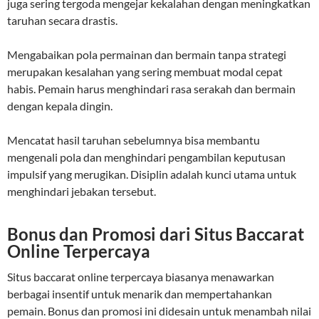
juga sering tergoda mengejar kekalahan dengan meningkatkan
taruhan secara drastis.
Mengabaikan pola permainan dan bermain tanpa strategi
merupakan kesalahan yang sering membuat modal cepat
habis. Pemain harus menghindari rasa serakah dan bermain
dengan kepala dingin.
Mencatat hasil taruhan sebelumnya bisa membantu
mengenali pola dan menghindari pengambilan keputusan
impulsif yang merugikan. Disiplin adalah kunci utama untuk
menghindari jebakan tersebut.
Bonus dan Promosi dari Situs Baccarat
Online Terpercaya
Situs baccarat online terpercaya biasanya menawarkan
berbagai insentif untuk menarik dan mempertahankan
pemain. Bonus dan promosi ini didesain untuk menambah nilai