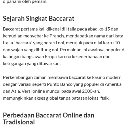
dipahami oleh pemain.
Sejarah Singkat Baccarat
Baccarat pertama kali dikenal di Italia pada abad ke-15 dan
kemudian menyebar ke Prancis, mendapatkan nama dari kata
Italia “baccara” yang berarti nol, merujuk pada nilai kartu 10
dan wajah yang dihitung nol. Permainan ini awalnya populer di
kalangan bangsawan Eropa karena kesederhanaan dan
ketegangan yang ditawarkan.
Perkembangan zaman membawa baccarat ke kasino modern,
dengan variasi seperti Punto Banco yang populer di Amerika
dan Asia. Versi online muncul pada awal 2000-an,
memungkinkan akses global tanpa batasan lokasi fisik.
Perbedaan Baccarat Online dan
Tradisional