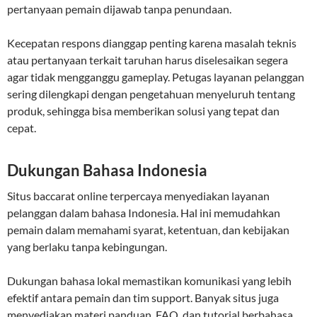
pertanyaan pemain dijawab tanpa penundaan.
Kecepatan respons dianggap penting karena masalah teknis
atau pertanyaan terkait taruhan harus diselesaikan segera
agar tidak mengganggu gameplay. Petugas layanan pelanggan
sering dilengkapi dengan pengetahuan menyeluruh tentang
produk, sehingga bisa memberikan solusi yang tepat dan
cepat.
Dukungan Bahasa Indonesia
Situs baccarat online terpercaya menyediakan layanan
pelanggan dalam bahasa Indonesia. Hal ini memudahkan
pemain dalam memahami syarat, ketentuan, dan kebijakan
yang berlaku tanpa kebingungan.
Dukungan bahasa lokal memastikan komunikasi yang lebih
efektif antara pemain dan tim support. Banyak situs juga
menyediakan materi panduan, FAQ, dan tutorial berbahasa