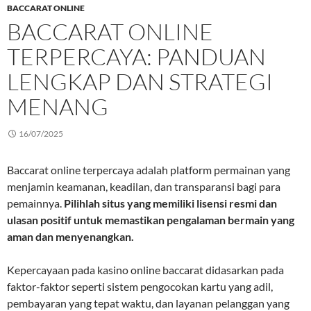
BACCARAT ONLINE
BACCARAT ONLINE
TERPERCAYA: PANDUAN
LENGKAP DAN STRATEGI
MENANG
16/07/2025
Baccarat online terpercaya adalah platform permainan yang
menjamin keamanan, keadilan, dan transparansi bagi para
pemainnya.
Pilihlah situs yang memiliki lisensi resmi dan
ulasan positif untuk memastikan pengalaman bermain yang
aman dan menyenangkan.
Kepercayaan pada kasino online baccarat didasarkan pada
faktor-faktor seperti sistem pengocokan kartu yang adil,
pembayaran yang tepat waktu, dan layanan pelanggan yang