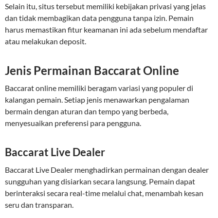
Selain itu, situs tersebut memiliki kebijakan privasi yang jelas
dan tidak membagikan data pengguna tanpa izin. Pemain
harus memastikan fitur keamanan ini ada sebelum mendaftar
atau melakukan deposit.
Jenis Permainan Baccarat Online
Baccarat online memiliki beragam variasi yang populer di
kalangan pemain. Setiap jenis menawarkan pengalaman
bermain dengan aturan dan tempo yang berbeda,
menyesuaikan preferensi para pengguna.
Baccarat Live Dealer
Baccarat Live Dealer menghadirkan permainan dengan dealer
sungguhan yang disiarkan secara langsung. Pemain dapat
berinteraksi secara real-time melalui chat, menambah kesan
seru dan transparan.