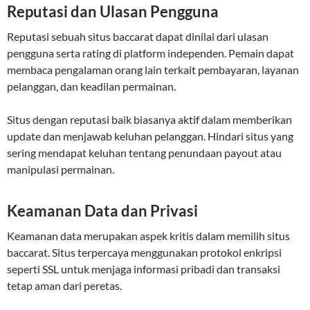
Reputasi dan Ulasan Pengguna
Reputasi sebuah situs baccarat dapat dinilai dari ulasan
pengguna serta rating di platform independen. Pemain dapat
membaca pengalaman orang lain terkait pembayaran, layanan
pelanggan, dan keadilan permainan.
Situs dengan reputasi baik biasanya aktif dalam memberikan
update dan menjawab keluhan pelanggan. Hindari situs yang
sering mendapat keluhan tentang penundaan payout atau
manipulasi permainan.
Keamanan Data dan Privasi
Keamanan data merupakan aspek kritis dalam memilih situs
baccarat. Situs terpercaya menggunakan protokol enkripsi
seperti SSL untuk menjaga informasi pribadi dan transaksi
tetap aman dari peretas.