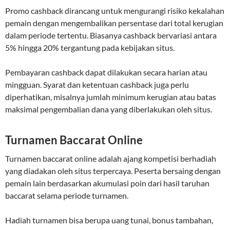
Promo cashback dirancang untuk mengurangi risiko kekalahan
pemain dengan mengembalikan persentase dari total kerugian
dalam periode tertentu. Biasanya cashback bervariasi antara
5% hingga 20% tergantung pada kebijakan situs.
Pembayaran cashback dapat dilakukan secara harian atau
mingguan. Syarat dan ketentuan cashback juga perlu
diperhatikan, misalnya jumlah minimum kerugian atau batas
maksimal pengembalian dana yang diberlakukan oleh situs.
Turnamen Baccarat Online
Turnamen baccarat online adalah ajang kompetisi berhadiah
yang diadakan oleh situs terpercaya. Peserta bersaing dengan
pemain lain berdasarkan akumulasi poin dari hasil taruhan
baccarat selama periode turnamen.
Hadiah turnamen bisa berupa uang tunai, bonus tambahan,