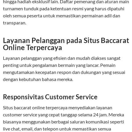
hingga hadiah eksklusif lain. Daftar pemenang dan aturan main
turnamen tunduk pada ketentuan resmi yang harus dipatuhi
oleh semua peserta untuk memastikan permainan adil dan
transparan.
Layanan Pelanggan pada Situs Baccarat
Online Terpercaya
Layanan pelanggan yang efisien dan mudah diakses sangat
penting untuk pengalaman bermain yang lancar. Pemain
mengutamakan kecepatan respon dan dukungan yang sesuai
dengan kebutuhan bahasa mereka.
Responsivitas Customer Service
Situs baccarat online terpercaya menyediakan layanan
customer service yang cepat tanggap selama 24 jam. Mereka
biasanya menggunakan berbagai saluran komunikasi seperti
live chat, email, dan telepon untuk memastikan semua