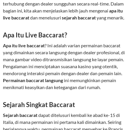
terhubung dengan dealer sungguhan secara real-time. Dalam
bagian ini, kita akan menjelaskan lebih jauh mengenai
apa itu
live baccarat
dan menelusuri
sejarah baccarat
yang menarik.
Apa Itu Live Baccarat?
Apa itu live baccarat
? Ini adalah varian permainan baccarat
yang dimainkan secara langsung dengan dealer profesional, di
mana gambar video ditransmisikan langsung ke layar pemain.
Pengalaman ini menciptakan suasana kasino yang otentik,
mendorong interaksi pemain dengan dealer dan pemain lain.
Permainan baccarat langsung
ini memungkinkan pemain
menikmati keasyikan dan ketegangan dari rumah.
Sejarah Singkat Baccarat
Sejarah baccarat
dapat ditelusuri kembali ke abad ke-15 di
Italia, di mana permainan ini pertama kali dimainkan. Seiring
berjalannya waktu, permainan baccarat menyebar ke Prancis