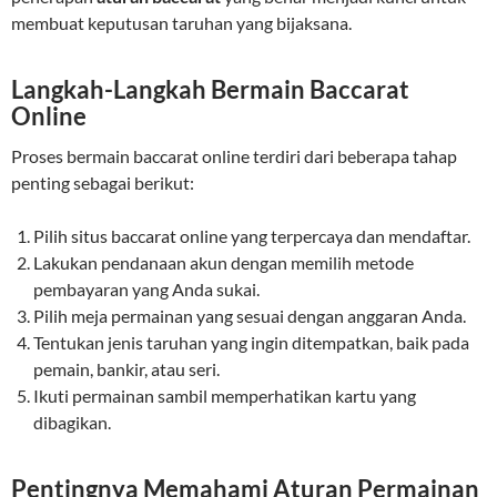
membuat keputusan taruhan yang bijaksana.
Langkah-Langkah Bermain Baccarat
Online
Proses bermain baccarat online terdiri dari beberapa tahap
penting sebagai berikut:
Pilih situs baccarat online yang terpercaya dan mendaftar.
Lakukan pendanaan akun dengan memilih metode
pembayaran yang Anda sukai.
Pilih meja permainan yang sesuai dengan anggaran Anda.
Tentukan jenis taruhan yang ingin ditempatkan, baik pada
pemain, bankir, atau seri.
Ikuti permainan sambil memperhatikan kartu yang
dibagikan.
Pentingnya Memahami Aturan Permainan