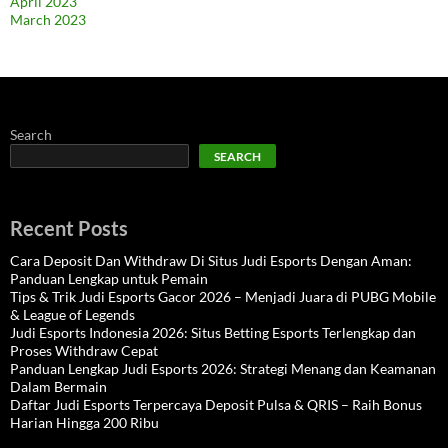
April 2023
March 2023
Search
SEARCH
Recent Posts
Cara Deposit Dan Withdraw Di Situs Judi Esports Dengan Aman:
Panduan Lengkap untuk Pemain
Tips & Trik Judi Esports Gacor 2026 – Menjadi Juara di PUBG Mobile
& League of Legends
Judi Esports Indonesia 2026: Situs Betting Esports Terlengkap dan
Proses Withdraw Cepat
Panduan Lengkap Judi Esports 2026: Strategi Menang dan Keamanan
Dalam Bermain
Daftar Judi Esports Terpercaya Deposit Pulsa & QRIS – Raih Bonus
Harian Hingga 200 Ribu