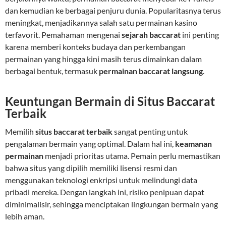
dan kemudian ke berbagai penjuru dunia. Popularitasnya terus
meningkat, menjadikannya salah satu permainan kasino
terfavorit. Pemahaman mengenai
sejarah baccarat
ini penting
karena memberi konteks budaya dan perkembangan
permainan yang hingga kini masih terus dimainkan dalam
berbagai bentuk, termasuk
permainan baccarat langsung
.
Keuntungan Bermain di Situs Baccarat
Terbaik
Memilih
situs baccarat terbaik
sangat penting untuk
pengalaman bermain yang optimal. Dalam hal ini,
keamanan
permainan
menjadi prioritas utama. Pemain perlu memastikan
bahwa situs yang dipilih memiliki lisensi resmi dan
menggunakan teknologi enkripsi untuk melindungi data
pribadi mereka. Dengan langkah ini, risiko penipuan dapat
diminimalisir, sehingga menciptakan lingkungan bermain yang
lebih aman.