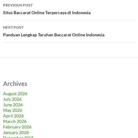
Post
PREVIOUS POST
navigation
Situs Baccarat Online Terpercaya di Indonesia
NEXT POST
Panduan Lengkap Taruhan Baccarat Online Indonesia
Archives
August 2026
July 2026
June 2026
May 2026
April 2026
March 2026
February 2026
January 2026
December 2025