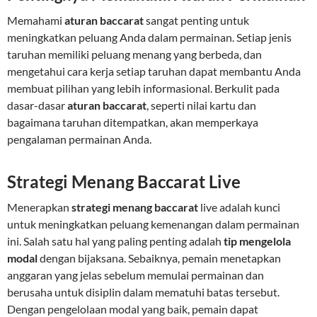
Memahami
aturan baccarat
sangat penting untuk
meningkatkan peluang Anda dalam permainan. Setiap jenis
taruhan memiliki peluang menang yang berbeda, dan
mengetahui cara kerja setiap taruhan dapat membantu Anda
membuat pilihan yang lebih informasional. Berkulit pada
dasar-dasar
aturan baccarat
, seperti nilai kartu dan
bagaimana taruhan ditempatkan, akan memperkaya
pengalaman permainan Anda.
Strategi Menang Baccarat Live
Menerapkan
strategi menang baccarat
live adalah kunci
untuk meningkatkan peluang kemenangan dalam permainan
ini. Salah satu hal yang paling penting adalah
tip mengelola
modal
dengan bijaksana. Sebaiknya, pemain menetapkan
anggaran yang jelas sebelum memulai permainan dan
berusaha untuk disiplin dalam mematuhi batas tersebut.
Dengan pengelolaan modal yang baik, pemain dapat