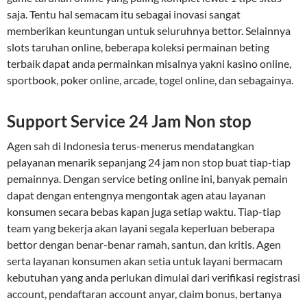
saja. Tentu hal semacam itu sebagai inovasi sangat
memberikan keuntungan untuk seluruhnya bettor. Selainnya
slots taruhan online, beberapa koleksi permainan beting
terbaik dapat anda permainkan misalnya yakni kasino online,
sportbook, poker online, arcade, togel online, dan sebagainya.
Support Service 24 Jam Non stop
Agen sah di Indonesia terus-menerus mendatangkan
pelayanan menarik sepanjang 24 jam non stop buat tiap-tiap
pemainnya. Dengan service beting online ini, banyak pemain
dapat dengan entengnya mengontak agen atau layanan
konsumen secara bebas kapan juga setiap waktu. Tiap-tiap
team yang bekerja akan layani segala keperluan beberapa
bettor dengan benar-benar ramah, santun, dan kritis. Agen
serta layanan konsumen akan setia untuk layani bermacam
kebutuhan yang anda perlukan dimulai dari verifikasi registrasi
account, pendaftaran account anyar, claim bonus, bertanya