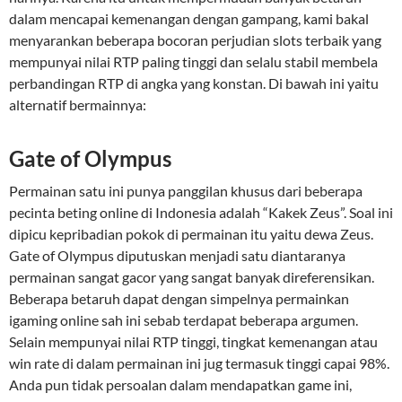
dalam mencapai kemenangan dengan gampang, kami bakal
menyarankan beberapa bocoran perjudian slots terbaik yang
mempunyai nilai RTP paling tinggi dan selalu stabil membela
perbandingan RTP di angka yang konstan. Di bawah ini yaitu
alternatif bermainnya:
Gate of Olympus
Permainan satu ini punya panggilan khusus dari beberapa
pecinta beting online di Indonesia adalah “Kakek Zeus”. Soal ini
dipicu kepribadian pokok di permainan itu yaitu dewa Zeus.
Gate of Olympus diputuskan menjadi satu diantaranya
permainan sangat gacor yang sangat banyak direferensikan.
Beberapa betaruh dapat dengan simpelnya permainkan
igaming online sah ini sebab terdapat beberapa argumen.
Selain mempunyai nilai RTP tinggi, tingkat kemenangan atau
win rate di dalam permainan ini jug termasuk tinggi capai 98%.
Anda pun tidak persoalan dalam mendapatkan game ini,