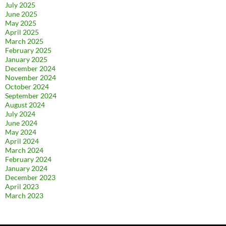
July 2025
June 2025
May 2025
April 2025
March 2025
February 2025
January 2025
December 2024
November 2024
October 2024
September 2024
August 2024
July 2024
June 2024
May 2024
April 2024
March 2024
February 2024
January 2024
December 2023
April 2023
March 2023