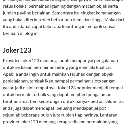
ratus koleksi permainan igaming dengan macam objek serta
jumlah payline berlainan. Sementara itu, tingkat kemenangan
yang bakal diterima oleh bettor pun demikian tinggi. Maka dari
itu anda dapat capai beberapa keuntungan menarik seusai
bermain di blog ini.
Joker123
Provider Joker123 memang sudah mempunyai pengalaman
untuk sediakan permainan beting yang memiliki kualitas.
Apabila anda ingin untuk mainkan taruhan dengan obyek
penjelajahan, tembak ikan, sampai permainan slots sangat
gacor, jadi disini tempatnya. Joker123 populer menjadi tempat
untuk bermain terbaik yang dapat memberi pengalaman
taruhan amat beri keuntungan untuk banyak bettor. Diluar itu,
anda juga dapat mendapati peluang mendapat jekpot
sejumlah beberapa puluh juta rupiah tiap harinya. Lantaran
provider joker123 memang kerap sediakan permainan yang