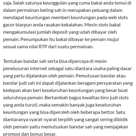
saja. Salah satunya keunggulan yang cuma bakal anda temui di
dalam permainan beting sah in merupakan peluang dalam
mendapat keuntungan memberi keuntungan pada web slots
gacor biarpun anda rasakan kekalahan. Mesin slots bakal
mengakumulasi jumlah deposit yang udah dibayar oleh
pemain. Penumpukan itu bakal dibayar ke pemain mujur
sesuai sama nilai RTP dari suatu permainan.
Tentukan bandar sah serta bisa dipercaya di mesin
penelusuran internet sebagai satu diantara usaha paling dasar
yang perlu dijalankan oleh pemain. Pemutusan bandar atau
bandar judi sah ini dapat dijalankan beragam persyaratan yang
kedepan akan beri keseluruhan keuntungan yang besar buat
seluruhnya pemain. Bertambah bagus kwalitas biro judi slots
yang anda turuti, maka semakin banyak juga keseluruhan
keuntungan yang bisa diperoleh oleh beberapa bettor. Satu
diantaranya syarat-syarat terpilih yang sangat sering dibidik
oleh pemain yaitu memutuskan bandar sah yang menjajakan
promosi dan bonus besar.