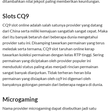
ditambahkan nilai jekpot paling memberikan keuntungan.
Slots CQ9
CQ9 slot online adalah salah satunya provider yang datang
dari China serta miliki kemajuan sangatlah sangat cepat. Maka
dari itu banyak betaruh dari beberapa dunia mengetahui
provider satu ini. Disamping tawarkan permainan yang terus
meledak serta ternama, CQ9 slot taruhan online kerap
tawarkan koleksi permainan dengan kelas RTP tinggi. Sering
permainan yang diciptakan oleh provider populer ini
menduduki status paling atas menjadi rincian permainan
sangat banyak dianjurkan. Tidak terheran-heran bila
permainan yang disiapkan oleh cq9 ini digemari oleh
banyaknya golongan pemain dari beberapa negara di dunia.
Microgaming
Nama provider microgaming dapat disebutkan jadi satu