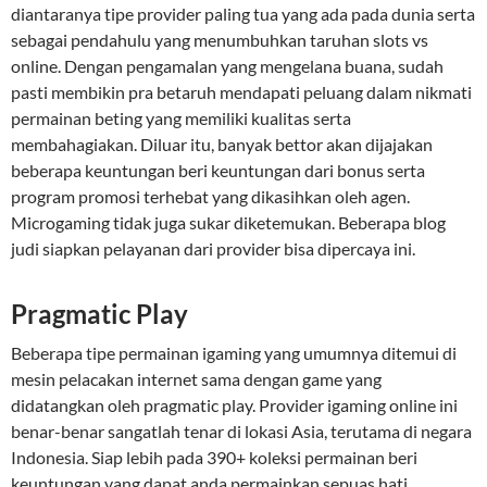
diantaranya tipe provider paling tua yang ada pada dunia serta
sebagai pendahulu yang menumbuhkan taruhan slots vs
online. Dengan pengamalan yang mengelana buana, sudah
pasti membikin pra betaruh mendapati peluang dalam nikmati
permainan beting yang memiliki kualitas serta
membahagiakan. Diluar itu, banyak bettor akan dijajakan
beberapa keuntungan beri keuntungan dari bonus serta
program promosi terhebat yang dikasihkan oleh agen.
Microgaming tidak juga sukar diketemukan. Beberapa blog
judi siapkan pelayanan dari provider bisa dipercaya ini.
Pragmatic Play
Beberapa tipe permainan igaming yang umumnya ditemui di
mesin pelacakan internet sama dengan game yang
didatangkan oleh pragmatic play. Provider igaming online ini
benar-benar sangatlah tenar di lokasi Asia, terutama di negara
Indonesia. Siap lebih pada 390+ koleksi permainan beri
keuntungan yang dapat anda permainkan sepuas hati.