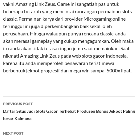
yakni Amazing Link Zeus. Game ini sangatlah pas untuk
beberapa betaruh yang mencintai rancangan permainan slots
classic. Permainan karya dari provider Microgaming online
terunggul ini juga diperkembangkan baik sekali oleh
perusahaan. Hingga walaupun punya rencana classic, anda
akan merasai gameplay yang cukup mengagumkan. Oleh maka
itu anda akan tidak terasa ringan jemu saat memainkan. Saat
nikmati Amazing Link Zeus pada web slots gacor Indonesia,
karena itu anda memperoleh penawaran teristimewa
berbentuk jekpot progresif dan mega win sampai 5000x lipat.
Post
PREVIOUS POST
navigation
Daftar Situs Judi Slots Gacor Terhebat Produsen Bonus Jekpot Paling
besar Kaimana
NEXT POST