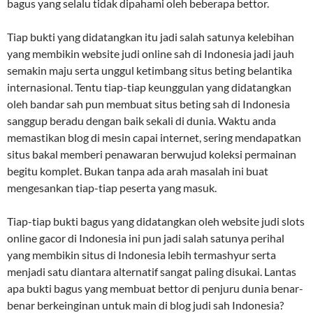
bagus yang selalu tidak dipahami oleh beberapa bettor.
Tiap bukti yang didatangkan itu jadi salah satunya kelebihan
yang membikin website judi online sah di Indonesia jadi jauh
semakin maju serta unggul ketimbang situs beting belantika
internasional. Tentu tiap-tiap keunggulan yang didatangkan
oleh bandar sah pun membuat situs beting sah di Indonesia
sanggup beradu dengan baik sekali di dunia. Waktu anda
memastikan blog di mesin capai internet, sering mendapatkan
situs bakal memberi penawaran berwujud koleksi permainan
begitu komplet. Bukan tanpa ada arah masalah ini buat
mengesankan tiap-tiap peserta yang masuk.
Tiap-tiap bukti bagus yang didatangkan oleh website judi slots
online gacor di Indonesia ini pun jadi salah satunya perihal
yang membikin situs di Indonesia lebih termashyur serta
menjadi satu diantara alternatif sangat paling disukai. Lantas
apa bukti bagus yang membuat bettor di penjuru dunia benar-
benar berkeinginan untuk main di blog judi sah Indonesia?