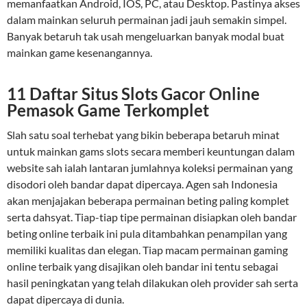
memanfaatkan Android, IOS, PC, atau Desktop. Pastinya akses
dalam mainkan seluruh permainan jadi jauh semakin simpel.
Banyak betaruh tak usah mengeluarkan banyak modal buat
mainkan game kesenangannya.
11 Daftar Situs Slots Gacor Online
Pemasok Game Terkomplet
Slah satu soal terhebat yang bikin beberapa betaruh minat
untuk mainkan gams slots secara memberi keuntungan dalam
website sah ialah lantaran jumlahnya koleksi permainan yang
disodori oleh bandar dapat dipercaya. Agen sah Indonesia
akan menjajakan beberapa permainan beting paling komplet
serta dahsyat. Tiap-tiap tipe permainan disiapkan oleh bandar
beting online terbaik ini pula ditambahkan penampilan yang
memiliki kualitas dan elegan. Tiap macam permainan gaming
online terbaik yang disajikan oleh bandar ini tentu sebagai
hasil peningkatan yang telah dilakukan oleh provider sah serta
dapat dipercaya di dunia.