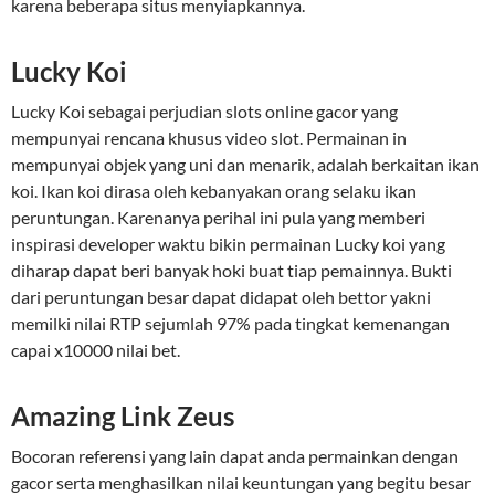
karena beberapa situs menyiapkannya.
Lucky Koi
Lucky Koi sebagai perjudian slots online gacor yang
mempunyai rencana khusus video slot. Permainan in
mempunyai objek yang uni dan menarik, adalah berkaitan ikan
koi. Ikan koi dirasa oleh kebanyakan orang selaku ikan
peruntungan. Karenanya perihal ini pula yang memberi
inspirasi developer waktu bikin permainan Lucky koi yang
diharap dapat beri banyak hoki buat tiap pemainnya. Bukti
dari peruntungan besar dapat didapat oleh bettor yakni
memilki nilai RTP sejumlah 97% pada tingkat kemenangan
capai x10000 nilai bet.
Amazing Link Zeus
Bocoran referensi yang lain dapat anda permainkan dengan
gacor serta menghasilkan nilai keuntungan yang begitu besar