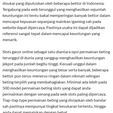
disukai yang diputuskan oleh beberapa bettor di Indonesia.
Tergabung pada web terunggul yang menghasilkan sejumlah
keuntungan ini tentu bakal memperingan banyak bettor dalam
mencapai kepuasan sepanjang mainkan igaming sah pada
website dapat dipercaya. Pastinya usaha ini dapat dijadikan
referensi sangat tepat dalam mencapai keuntungan yang
menarik.
Slots gacor online sebagai satu diantara opsi permainan beting
terunggul di dunia yang sanggup menghasilkan keuntungan
jekpot pada jumlah begitu tinggi. Kecuali unggul dalam
menghasilkan keuntungan yang besar serta banyak, beberapa
bettor pun terus-menerus ringan dalam nikmati selingan
beting terpilih yang membahagiakan. Minimal ada lebih pada
500 model permainan beting slots yang dapat anda
permainkan dengan senang pada web slots paling dipercaya.
Tiap-tiap type permainan beting yang disiapkan oleh bandar
sah pastinya mempunyai tingkat kesukaran tertentu, hingga
anda dapat memainkan dengan hebat.