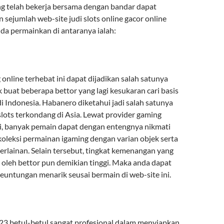
ng telah bekerja bersama dengan bandar dapat
 sejumlah web-site judi slots online gacor online
nda permainkan di antaranya ialah:
online terhebat ini dapat dijadikan salah satunya
ik buat beberapa bettor yang lagi kesukaran cari basis
di Indonesia. Habanero diketahui jadi salah satunya
slots terkondang di Asia. Lewat provider gaming
ini, banyak pemain dapat dengan entengnya nikmati
koleksi permainan igaming dengan varian objek serta
erlainan. Selain tersebut, tingkat kemenangan yang
 oleh bettor pun demikian tinggi. Maka anda dapat
euntungan menarik seusai bermain di web-site ini.
23 betul-betul sangat profesional dalam menyiapkan