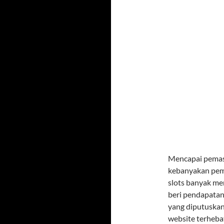
Mencapai pemas
kebanyakan pemai
slots banyak mem
beri pendapatan 
yang diputuskan
website terheba