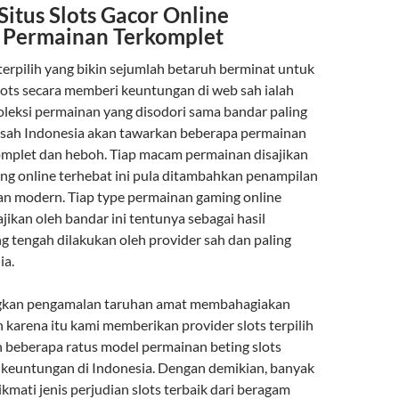
Situs Slots Gacor Online
 Permainan Terkomplet
terpilih yang bikin sejumlah betaruh berminat untuk
ots secara memberi keuntungan di web sah ialah
oleksi permainan yang disodori sama bandar paling
 sah Indonesia akan tawarkan beberapa permainan
omplet dan heboh. Tiap macam permainan disajikan
ing online terhebat ini pula ditambahkan penampilan
n modern. Tiap type permainan gaming online
ajikan oleh bandar ini tentunya sebagai hasil
g tengah dilakukan oleh provider sah dan paling
ia.
kan pengamalan taruhan amat membahagiakan
eh karena itu kami memberikan provider slots terpilih
 beberapa ratus model permainan beting slots
keuntungan di Indonesia. Dengan demikian, banyak
kmati jenis perjudian slots terbaik dari beragam