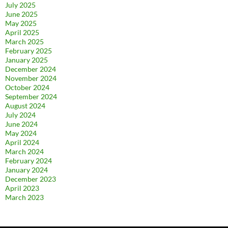
July 2025
June 2025
May 2025
April 2025
March 2025
February 2025
January 2025
December 2024
November 2024
October 2024
September 2024
August 2024
July 2024
June 2024
May 2024
April 2024
March 2024
February 2024
January 2024
December 2023
April 2023
March 2023