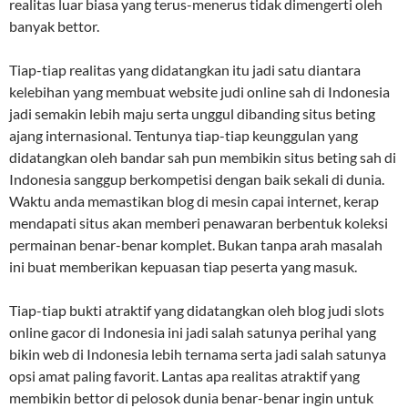
realitas luar biasa yang terus-menerus tidak dimengerti oleh
banyak bettor.
Tiap-tiap realitas yang didatangkan itu jadi satu diantara
kelebihan yang membuat website judi online sah di Indonesia
jadi semakin lebih maju serta unggul dibanding situs beting
ajang internasional. Tentunya tiap-tiap keunggulan yang
didatangkan oleh bandar sah pun membikin situs beting sah di
Indonesia sanggup berkompetisi dengan baik sekali di dunia.
Waktu anda memastikan blog di mesin capai internet, kerap
mendapati situs akan memberi penawaran berbentuk koleksi
permainan benar-benar komplet. Bukan tanpa arah masalah
ini buat memberikan kepuasan tiap peserta yang masuk.
Tiap-tiap bukti atraktif yang didatangkan oleh blog judi slots
online gacor di Indonesia ini jadi salah satunya perihal yang
bikin web di Indonesia lebih ternama serta jadi salah satunya
opsi amat paling favorit. Lantas apa realitas atraktif yang
membikin bettor di pelosok dunia benar-benar ingin untuk