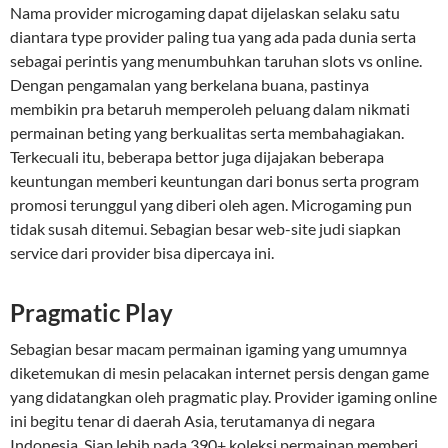
Nama provider microgaming dapat dijelaskan selaku satu
diantara type provider paling tua yang ada pada dunia serta
sebagai perintis yang menumbuhkan taruhan slots vs online.
Dengan pengamalan yang berkelana buana, pastinya
membikin pra betaruh memperoleh peluang dalam nikmati
permainan beting yang berkualitas serta membahagiakan.
Terkecuali itu, beberapa bettor juga dijajakan beberapa
keuntungan memberi keuntungan dari bonus serta program
promosi terunggul yang diberi oleh agen. Microgaming pun
tidak susah ditemui. Sebagian besar web-site judi siapkan
service dari provider bisa dipercaya ini.
Pragmatic Play
Sebagian besar macam permainan igaming yang umumnya
diketemukan di mesin pelacakan internet persis dengan game
yang didatangkan oleh pragmatic play. Provider igaming online
ini begitu tenar di daerah Asia, terutamanya di negara
Indonesia. Siap lebih pada 390+ koleksi permainan memberi