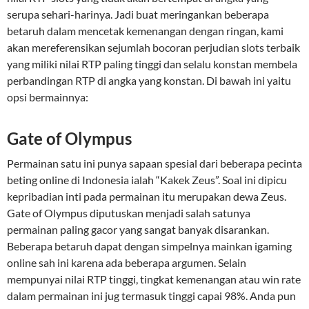
serupa sehari-harinya. Jadi buat meringankan beberapa
betaruh dalam mencetak kemenangan dengan ringan, kami
akan mereferensikan sejumlah bocoran perjudian slots terbaik
yang miliki nilai RTP paling tinggi dan selalu konstan membela
perbandingan RTP di angka yang konstan. Di bawah ini yaitu
opsi bermainnya:
Gate of Olympus
Permainan satu ini punya sapaan spesial dari beberapa pecinta
beting online di Indonesia ialah “Kakek Zeus”. Soal ini dipicu
kepribadian inti pada permainan itu merupakan dewa Zeus.
Gate of Olympus diputuskan menjadi salah satunya
permainan paling gacor yang sangat banyak disarankan.
Beberapa betaruh dapat dengan simpelnya mainkan igaming
online sah ini karena ada beberapa argumen. Selain
mempunyai nilai RTP tinggi, tingkat kemenangan atau win rate
dalam permainan ini jug termasuk tinggi capai 98%. Anda pun