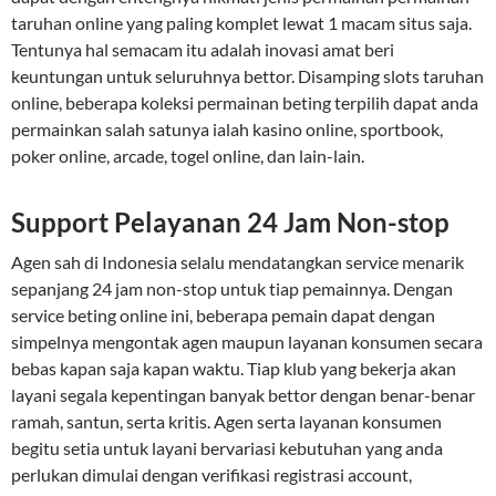
taruhan online yang paling komplet lewat 1 macam situs saja.
Tentunya hal semacam itu adalah inovasi amat beri
keuntungan untuk seluruhnya bettor. Disamping slots taruhan
online, beberapa koleksi permainan beting terpilih dapat anda
permainkan salah satunya ialah kasino online, sportbook,
poker online, arcade, togel online, dan lain-lain.
Support Pelayanan 24 Jam Non-stop
Agen sah di Indonesia selalu mendatangkan service menarik
sepanjang 24 jam non-stop untuk tiap pemainnya. Dengan
service beting online ini, beberapa pemain dapat dengan
simpelnya mengontak agen maupun layanan konsumen secara
bebas kapan saja kapan waktu. Tiap klub yang bekerja akan
layani segala kepentingan banyak bettor dengan benar-benar
ramah, santun, serta kritis. Agen serta layanan konsumen
begitu setia untuk layani bervariasi kebutuhan yang anda
perlukan dimulai dengan verifikasi registrasi account,