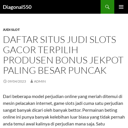
Search
Diagonal550
SKIP
PRIMAR
TO
MENU
CONTENT
JUDI SLOT
DAFTAR SITUS JUDI SLOTS
GACOR TERPILIH
PRODUSEN BONUS JEKPOT
PALING BESAR PUNCAK
09/04/2023
ADMIN
Dari beberapa model perjudian online yang meriah ditemui di
mesin pelacakan internet, game slots jadi cuma satu perjudian
sangat banyak dicari oleh banyak bettor. Permainan beting
online ini punya banyak kelebihan luar biasa yang tidak pernah
anda temui awal kalinya di perjudian mana saja. Satu