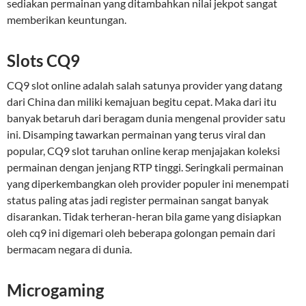
sediakan permainan yang ditambahkan nilai jekpot sangat
memberikan keuntungan.
Slots CQ9
CQ9 slot online adalah salah satunya provider yang datang
dari China dan miliki kemajuan begitu cepat. Maka dari itu
banyak betaruh dari beragam dunia mengenal provider satu
ini. Disamping tawarkan permainan yang terus viral dan
popular, CQ9 slot taruhan online kerap menjajakan koleksi
permainan dengan jenjang RTP tinggi. Seringkali permainan
yang diperkembangkan oleh provider populer ini menempati
status paling atas jadi register permainan sangat banyak
disarankan. Tidak terheran-heran bila game yang disiapkan
oleh cq9 ini digemari oleh beberapa golongan pemain dari
bermacam negara di dunia.
Microgaming