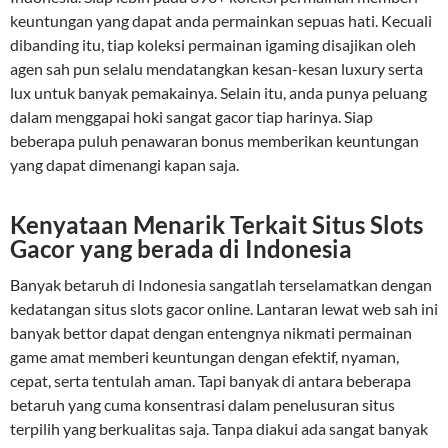
keuntungan yang dapat anda permainkan sepuas hati. Kecuali
dibanding itu, tiap koleksi permainan igaming disajikan oleh
agen sah pun selalu mendatangkan kesan-kesan luxury serta
lux untuk banyak pemakainya. Selain itu, anda punya peluang
dalam menggapai hoki sangat gacor tiap harinya. Siap
beberapa puluh penawaran bonus memberikan keuntungan
yang dapat dimenangi kapan saja.
Kenyataan Menarik Terkait Situs Slots
Gacor yang berada di Indonesia
Banyak betaruh di Indonesia sangatlah terselamatkan dengan
kedatangan situs slots gacor online. Lantaran lewat web sah ini
banyak bettor dapat dengan entengnya nikmati permainan
game amat memberi keuntungan dengan efektif, nyaman,
cepat, serta tentulah aman. Tapi banyak di antara beberapa
betaruh yang cuma konsentrasi dalam penelusuran situs
terpilih yang berkualitas saja. Tanpa diakui ada sangat banyak