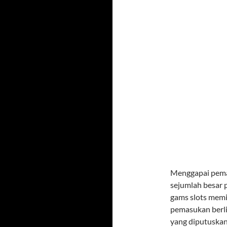
Menggapai pema
sejumlah besar p
gams slots memil
pemasukan berlim
yang diputuskan