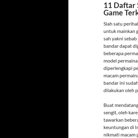
11 Daftar
Game Ter
Slah satu periha
untuk mainkan g
sah yakni sebab
bandar dapat di
beberapa permai
model permainan 
diperlengkapi p
macam permainan
bandar ini sudah
dilakukan oleh p
Buat mendatang
sengit, oleh ka
tawarkan bebera
keuntungan di I
nikmati macam p