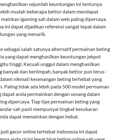
menghasilkan sejumlah keuntungan ini tentunya
lebih mudah beberapa bettor dalam mendapat
mainkan igaming sah dalam web paling dipercaya.
a ini dapat dijadikan referensi sangat tepat dalam
tungan yang menarik.
ne sebagai salah satunya alternatif permainan beting
nia yang dapat menghasilkan keuntungan jekpot
gitu tinggi. Kecuali unggul dalam menghasilkan
 banyak dan berlimpah, banyak bettor pun terus-
dalam nikmati kesenangan beting terhebat yang
 Paling tidak ada lebih pada 500 model permainan
ng dapat anda permainkan dengan senang dalam
ling dipercaya. Tiap tipe permainan beting yang
bandar sah pasti mempunyai tingkat kesukaran
anda dapat memainkan dengan hebat.
judi gacor online terhebat Indonesia ini dapat
ya anda cicipi lewat blog beting online sah yang