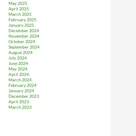
May 2025
April 2025
March 2025
February 2025
January 2025
December 2024
November 2024
October 2024
September 2024
August 2024
July 2024
June 2024
May 2024
April 2024
March 2024
February 2024
January 2024
December 2023
April 2023
March 2023