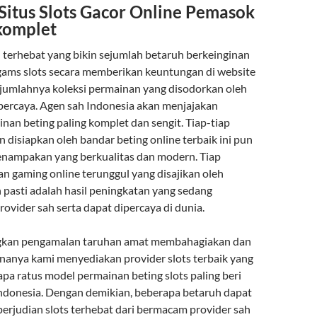
 Situs Slots Gacor Online Pemasok
komplet
l terhebat yang bikin sejumlah betaruh berkeinginan
ams slots secara memberikan keuntungan di website
 jumlahnya koleksi permainan yang disodorkan oleh
percaya. Agen sah Indonesia akan menjajakan
nan beting paling komplet dan sengit. Tiap-tiap
disiapkan oleh bandar beting online terbaik ini pun
enampakan yang berkualitas dan modern. Tiap
 gaming online terunggul yang disajikan oleh
 pasti adalah hasil peningkatan yang sedang
rovider sah serta dapat dipercaya di dunia.
kan pengamalan taruhan amat membahagiakan dan
renanya kami menyediakan provider slots terbaik yang
pa ratus model permainan beting slots paling beri
ndonesia. Dengan demikian, beberapa betaruh dapat
erjudian slots terhebat dari bermacam provider sah