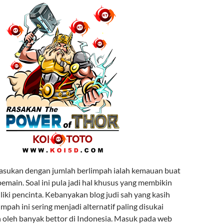
sukan dengan jumlah berlimpah ialah kemauan buat
emain. Soal ini pula jadi hal khusus yang membikin
iki pencinta. Kebanyakan blog judi sah yang kasih
pah ini sering menjadi alternatif paling disukai
 oleh banyak bettor di Indonesia. Masuk pada web