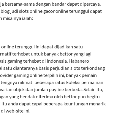
rja bersama-sama dengan bandar dapat dipercaya.
log judi slots online gacor online terunggul dapat
 misalnya ialah:
online terunggul ini dapat dijadikan satu
rnatif terhebat untuk banyak bettor yang lagi
asis gaming terhebat di Indonesia. Habanero
i satu diantaranya basis perjudian slots terkondang
rovider gaming online terpilih ini, banyak pemain
tengnya nikmati beberapa ratus koleksi permainan
arian objek dan jumlah payline berbeda. Selain itu,
gan yang hendak diterima oleh bettor pun begitu
ri itu anda dapat capai beberapa keuntungan menarik
di web-site ini.