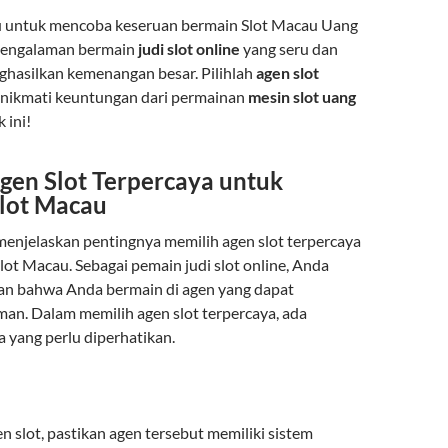
gu untuk mencoba keseruan bermain Slot Macau Uang
 pengalaman bermain
judi slot online
yang seru dan
hasilkan kemenangan besar. Pilihlah
agen slot
nikmati keuntungan dari permainan
mesin slot uang
 ini!
gen Slot Terpercaya untuk
lot Macau
 menjelaskan pentingnya memilih agen slot terpercaya
ot Macau. Sebagai pemain judi slot online, Anda
an bahwa Anda bermain di agen yang dapat
man. Dalam memilih agen slot terpercaya, ada
a yang perlu diperhatikan.
n slot, pastikan agen tersebut memiliki sistem