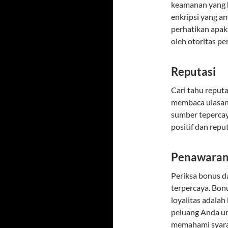
keamanan yang k
enkripsi yang am
perhatikan apaka
oleh otoritas pe
Reputasi
Cari tahu reputa
membaca ulasan 
sumber tepercay
positif dan repu
Penawaran
Periksa bonus d
terpercaya. Bon
loyalitas adala
peluang Anda un
memahami syarat