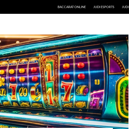
SKIP TO CONTENT
BACCARAT ONLINE
JUDI ESPORTS
JUDI