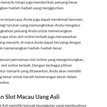
 menarik, tetapi juga memberikan peluang besar
kan hadiah-hadiah yang menggiurkan.
line terpercaya, Anda juga dapat menikmati bermain
rategi taruhan yang memungkinkan Anda mengatur
ingkatkan peluang Anda untuk memenangkan
rapa situs slot online terbaik juga menawarkan
ang menarik, di mana Anda dapat bersaing dengan
uk memenangkan hadiah-hadiah besar.
 mencari permainan slot online yang menguntungkan,
 slot online terbaik. Dengan berbagai pilihan
itur menarik yang ditawarkan, Anda akan memiliki
g besar untuk meraih kemenangan besar dalam
nline.
n Slot Macau Uang Asli
g Asli memiliki banyak keunggulan yang membuatnya