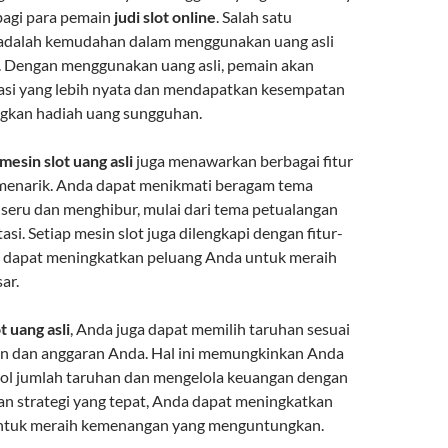
bagi para pemain
judi slot online
. Salah satu
adalah kemudahan dalam menggunakan uang asli
. Dengan menggunakan uang asli, pemain akan
asi yang lebih nyata dan mendapatkan kesempatan
kan hadiah uang sungguhan.
mesin slot uang asli
juga menawarkan berbagai fitur
 menarik. Anda dapat menikmati beragam tema
seru dan menghibur, mulai dari tema petualangan
asi. Setiap mesin slot juga dilengkapi dengan fitur-
g dapat meningkatkan peluang Anda untuk meraih
ar.
t uang asli
, Anda juga dapat memilih taruhan sesuai
an dan anggaran Anda. Hal ini memungkinkan Anda
ol jumlah taruhan dan mengelola keuangan dengan
gan strategi yang tepat, Anda dapat meningkatkan
ntuk meraih kemenangan yang menguntungkan.