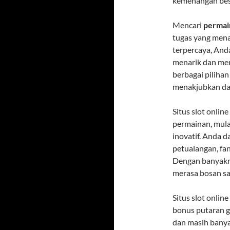
kemenangan bes
Mencari
permain
tugas yang mena
terpercaya, An
menarik dan me
berbagai piliha
menakjubkan dan
Situs slot onli
permainan, mula
inovatif. Anda
petualangan, fan
Dengan banyakny
merasa bosan saa
Situs slot onlin
bonus putaran gra
dan masih banyak