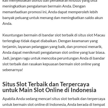
kali menyediakan bonus dan penawaran khusus yang bisa
meningkatkan pengalaman bermain Anda. Dengan
memanfaatkan promosi ini, Anda dapat memperoleh lebih
banyak peluang untuk menang dan meningkatkan saldo akun
Anda.
Keuntungan bermain di bandar slot terbaik di situs slot Macau
terlengkap tidak dapat diabaikan. Dengan keamanan yang
terjamin, layanan pelanggan yang baik, dan promosi menarik,
Anda dapat menikmati pengalaman slot online yang luar biasa.
Jadi, jangan ragu untuk mencoba peruntungan Anda di bandar
slot terbaik dan rasakan kepuasan bermain slot online yang
sebenarnya!
Situs Slot Terbaik dan Terpercaya
untuk Main Slot Online di Indonesia
Apabila Anda sedang mencari situs slot terbaik dan terpercaya
untuk bermain slot online di Indonesia, Anda berada di tempat