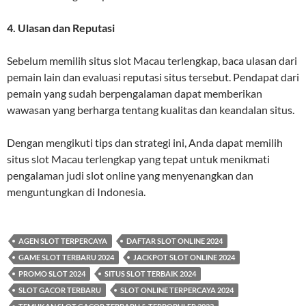
4. Ulasan dan Reputasi
Sebelum memilih situs slot Macau terlengkap, baca ulasan dari
pemain lain dan evaluasi reputasi situs tersebut. Pendapat dari
pemain yang sudah berpengalaman dapat memberikan
wawasan yang berharga tentang kualitas dan keandalan situs.
Dengan mengikuti tips dan strategi ini, Anda dapat memilih
situs slot Macau terlengkap yang tepat untuk menikmati
pengalaman judi slot online yang menyenangkan dan
menguntungkan di Indonesia.
AGEN SLOT TERPERCAYA
DAFTAR SLOT ONLINE 2024
GAME SLOT TERBARU 2024
JACKPOT SLOT ONLINE 2024
PROMO SLOT 2024
SITUS SLOT TERBAIK 2024
SLOT GACOR TERBARU
SLOT ONLINE TERPERCAYA 2024