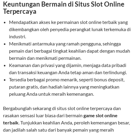
Keuntungan Bermain di Situs Slot Online
Terpercaya
Mendapatkan akses ke permainan slot online terbaik yang
dikembangkan oleh penyedia perangkat lunak terkemuka di
industri.
Menikmati antarmuka yang ramah pengguna, sehingga
pemain dari berbagai tingkat keahlian dapat dengan mudah
bermain dan menikmati permainan.
Keamanan dan privasi yang dijamin, menjaga data pribadi
dan transaksi keuangan Anda tetap aman dan terlindungi.
Tersedia berbagai promo menarik, seperti bonus deposit,
putaran gratis, dan hadiah lainnya yang meningkatkan
peluang Anda untuk meraih kemenangan.
Bergabunglah sekarang di situs slot online terpercaya dan
rasakan sensasi luar biasa dari bermain
game slot online
terbaik
. Tunjukkan keahlian Anda, peroleh kemenangan besar,
dan jadilah salah satu dari banyak pemain yang meraih