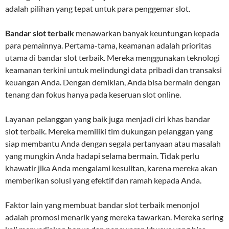
adalah pilihan yang tepat untuk para penggemar slot.
Bandar slot terbaik
menawarkan banyak keuntungan kepada
para pemainnya. Pertama-tama, keamanan adalah prioritas
utama di bandar slot terbaik. Mereka menggunakan teknologi
keamanan terkini untuk melindungi data pribadi dan transaksi
keuangan Anda. Dengan demikian, Anda bisa bermain dengan
tenang dan fokus hanya pada keseruan slot online.
Layanan pelanggan yang baik juga menjadi ciri khas bandar
slot terbaik. Mereka memiliki tim dukungan pelanggan yang
siap membantu Anda dengan segala pertanyaan atau masalah
yang mungkin Anda hadapi selama bermain. Tidak perlu
khawatir jika Anda mengalami kesulitan, karena mereka akan
memberikan solusi yang efektif dan ramah kepada Anda.
Faktor lain yang membuat bandar slot terbaik menonjol
adalah promosi menarik yang mereka tawarkan. Mereka sering