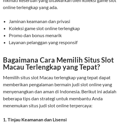
nikmati keseruan yang ditawarkan oleh koleksi game slot
online terlengkap yang ada.
Jaminan keamanan dan privasi
Koleksi game slot online terlengkap
Promo dan bonus menarik
Layanan pelanggan yang responsif
Bagaimana Cara Memilih Situs Slot
Macau Terlengkap yang Tepat?
Memilih situs slot Macau terlengkap yang tepat dapat
memberikan pengalaman bermain judi slot online yang
menyenangkan dan aman di Indonesia. Berikut ini adalah
beberapa tips dan strategi untuk membantu Anda
menemukan situs judi slot online terpercaya:
1. Tinjau Keamanan dan Lisensi