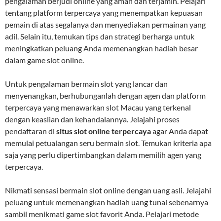
pengalaman berjudi online yang aman dan terjamin. Pelajari
tentang platform terpercaya yang menempatkan kepuasan
pemain di atas segalanya dan menyediakan permainan yang
adil. Selain itu, temukan tips dan strategi berharga untuk
meningkatkan peluang Anda memenangkan hadiah besar
dalam game slot online.
Untuk pengalaman bermain slot yang lancar dan
menyenangkan, berhubunganlah dengan agen dan platform
terpercaya yang menawarkan slot Macau yang terkenal
dengan keaslian dan kehandalannya. Jelajahi proses
pendaftaran di
situs slot online terpercaya
agar Anda dapat
memulai petualangan seru bermain slot. Temukan kriteria apa
saja yang perlu dipertimbangkan dalam memilih agen yang
terpercaya.
Nikmati sensasi bermain slot online dengan uang asli. Jelajahi
peluang untuk memenangkan hadiah uang tunai sebenarnya
sambil menikmati game slot favorit Anda. Pelajari metode