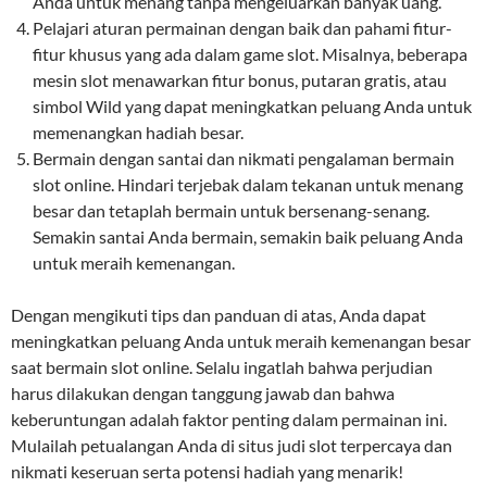
Anda untuk menang tanpa mengeluarkan banyak uang.
Pelajari aturan permainan dengan baik dan pahami fitur-
fitur khusus yang ada dalam game slot. Misalnya, beberapa
mesin slot menawarkan fitur bonus, putaran gratis, atau
simbol Wild yang dapat meningkatkan peluang Anda untuk
memenangkan hadiah besar.
Bermain dengan santai dan nikmati pengalaman bermain
slot online. Hindari terjebak dalam tekanan untuk menang
besar dan tetaplah bermain untuk bersenang-senang.
Semakin santai Anda bermain, semakin baik peluang Anda
untuk meraih kemenangan.
Dengan mengikuti tips dan panduan di atas, Anda dapat
meningkatkan peluang Anda untuk meraih kemenangan besar
saat bermain slot online. Selalu ingatlah bahwa perjudian
harus dilakukan dengan tanggung jawab dan bahwa
keberuntungan adalah faktor penting dalam permainan ini.
Mulailah petualangan Anda di situs judi slot terpercaya dan
nikmati keseruan serta potensi hadiah yang menarik!