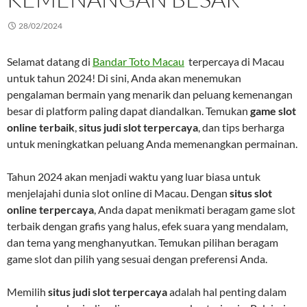
28/02/2024
Selamat datang di
Bandar Toto Macau
terpercaya di Macau
untuk tahun 2024! Di sini, Anda akan menemukan
pengalaman bermain yang menarik dan peluang kemenangan
besar di platform paling dapat diandalkan. Temukan
game slot
online terbaik
,
situs judi slot terpercaya
, dan tips berharga
untuk meningkatkan peluang Anda memenangkan permainan.
Tahun 2024 akan menjadi waktu yang luar biasa untuk
menjelajahi dunia slot online di Macau. Dengan
situs slot
online terpercaya
, Anda dapat menikmati beragam game slot
terbaik dengan grafis yang halus, efek suara yang mendalam,
dan tema yang menghanyutkan. Temukan pilihan beragam
game slot dan pilih yang sesuai dengan preferensi Anda.
Memilih
situs judi slot terpercaya
adalah hal penting dalam