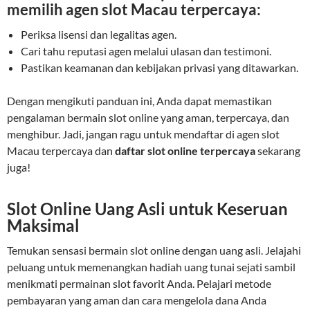
memilih agen slot Macau terpercaya:
Periksa lisensi dan legalitas agen.
Cari tahu reputasi agen melalui ulasan dan testimoni.
Pastikan keamanan dan kebijakan privasi yang ditawarkan.
Dengan mengikuti panduan ini, Anda dapat memastikan
pengalaman bermain slot online yang aman, terpercaya, dan
menghibur. Jadi, jangan ragu untuk mendaftar di agen slot
Macau terpercaya dan
daftar slot online terpercaya
sekarang
juga!
Slot Online Uang Asli untuk Keseruan
Maksimal
Temukan sensasi bermain slot online dengan uang asli. Jelajahi
peluang untuk memenangkan hadiah uang tunai sejati sambil
menikmati permainan slot favorit Anda. Pelajari metode
pembayaran yang aman dan cara mengelola dana Anda